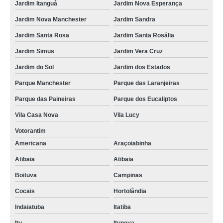
cotação de placas sinalização rodovia Parque das Paineiras
Jardim Itanguá
Jardim Nova Esperança
placas de sinalização de rodovias que indicam velocidade Jardim Guarujá
Jardim Nova Manchester
Jardim Sandra
orçamento de placas de sinalização de rodovia Atibaia
Jardim Santa Rosa
Jardim Santa Rosália
Jardim Simus
Jardim Vera Cruz
placas de sinalização de rodovia valores Porto Feliz
Jardim do Sol
Jardim dos Estados
placas de sinalização de rodovias que indicam velocidade valores
Piracicaba
Parque Manchester
Parque das Laranjeiras
placa de sinalização de vias urbanas rodovia Votorantim
Parque das Paineiras
Parque dos Eucaliptos
orçamento de placas sinalização para rodovia Araçoiaba da Serra
Vila Casa Nova
Vila Lucy
orçamento de placas de sinalização em rodovia Centro
Votorantim
placas de sinalização de vias urbanas rodovia Salto
Americana
Araçoiabinha
Atibaia
Atibaia
placas de sinalização rodovia valores Jardim Simus
Boituva
Campinas
cotação de placas de sinalização de rodovia Parque das Paineiras
Cocais
Hortolândia
orçamento de placas de sinalização de trânsito de rodovia Atibaia
Indaiatuba
Itatiba
cotação de placas de sinalização em rodovia Votorantim