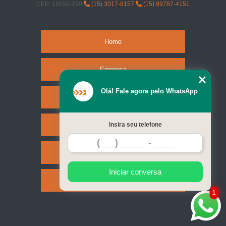
CEP: 18050-290
(15) 3017-8157
(15) 99787-4151
placa de sinalização para rodovia valores Sumaré
orçamento de placas de sinalização de vias urbanas rodovia Jardim Itanguá
Home
placas de sinalização de trânsito de rodovia Jardim do Sol
cotação de placas de sinalização rodovia Parque das Paineiras
Empresa
cotação de placas de sinalização rodovia Jardim Bandeirantes
Olá! Fale agora pelo WhatsApp
Missão
placa de sinalização de obras em rodovia Boituva
orçamento de placas de sinalização rodovia Araçoiaba da Serra
Serviços
Insira seu telefone
placas de sinalização de vias urbanas rodovia Votorantim
Contato
placa de sinalização em rodovia Jardim Europa
cotação de placas de sinalização de rodovias que indicam velocidade
Iniciar conversa
Jardim dos Estados
Mapa do site
1
placas de sinalização de obras em rodovia valores Parque dos Eucaliptos
placa de sinalização de rodovias que indicam velocidade Araçoiaba da
Serra