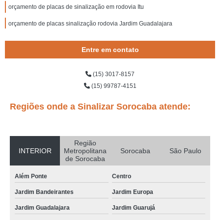
orçamento de placas de sinalização em rodovia Itu
orçamento de placas sinalização rodovia Jardim Guadalajara
cotação de placas de sinalização em rodovia Votorantim
Entre em contato
cotação de placas sinalização para rodovia Votorantim
placa de sinalização rodovia Atibaia
(15) 3017-8157
(15) 99787-4151
placas de sinalização em rodovia Jardim do Sol
Regiões onde a Sinalizar Sorocaba atende:
placas de sinalização de vias urbanas rodovia valores Parque das
Laranjeiras
cotação de placa de sinalização para rodovia Jardim Santa Rosália
Região
placas de sinalização para rodovia Parque das Laranjeiras
INTERIOR
Metropolitana
Sorocaba
São Paulo
de Sorocaba
placas sinalização rodovia Jardim Santa Rosália
Além Ponte
Centro
placas de sinalização de rodovias que indicam velocidade valores
Jaguariúna
Jardim Bandeirantes
Jardim Europa
placa sinalização para rodovia Jardim Nova Manchester
Jardim Guadalajara
Jardim Guarujá