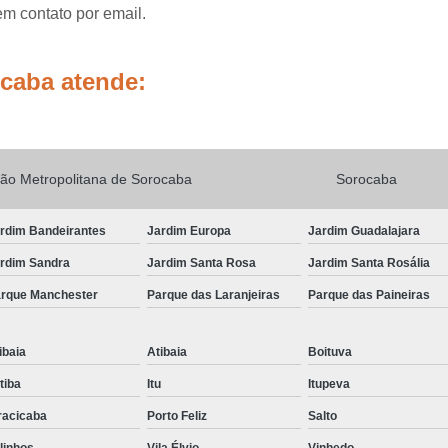
Sinalização de Obras e Dispositivos Auxil
em contato por email.
Sinalização de Obras em Vias
S
Sinalização de Obras Temporárias
Sinali
ocaba atende:
Sinalização Obras
Sinalização Obras Vias
Sinalização de Trânsito Horizonta
Sinalização Horizontal co
ão Metropolitana de Sorocaba
Sorocaba
Sinalização Horizontal de Cor Vermel
rdim Bandeirantes
Jardim Europa
Jardim Guadalajara
Sinalização Horizontal de Trânsito Estaciona
rdim Sandra
Jardim Santa Rosa
Jardim Santa Rosália
Sinalização Horizontal para Deficiente
rque Manchester
Parque das Laranjeiras
Parque das Paineiras
Sinalização Horizontal Preta
Sinalização Viária a Base de água
ibaia
Atibaia
Boituva
Sinalização Viária com Termoplástico
atiba
Itu
Itupeva
Sinalização Viária Horizontal
Si
racicaba
Porto Feliz
Salto
Sinalização Viária para Shopping
linhos
Vila Élvio
Vinhedo