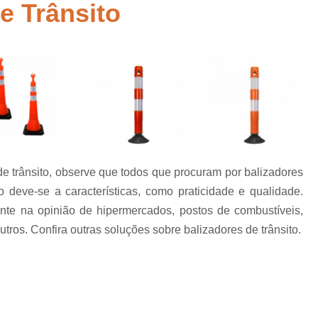
de Trânsito
Empresa de Sinalização de Rodovias
Empresa de Sinalização Horizontal
a
Empresa de Sinalização Vertical
Empresa 
Empresa Sinalização de Trânsi
Lombada com Faixa de Pedestre
Lombada de Rua
Lombada Ele
Lombada para Estacionamento
Lombad
 de trânsito, observe que todos que procuram por balizadores
Lombada Trânsito
Pintura de Sinali
s
o deve-se a características, como praticidade e qualidade.
Pintura de Sinalização Tipo Viária
Pintu
nte na opinião de hipermercados, postos de combustíveis,
Pintura Placa de Sinalização
Pintura Sin
utros. Confira outras soluções sobre balizadores de trânsito.
Pintura Sinalização de Trânsito
Pintura Sinalização Tipo Horizo
Placa de Sinalização de Segurança
Pla