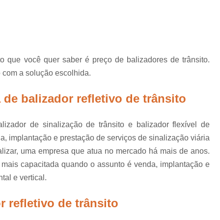
Placas de Sinalização de
Placas de Sinalização de Segur
Placas de Sinalizaçã
Placas de Sinalizaçã
 que você quer saber é preço de balizadores de trânsito.
Placas de Sinalização d
o com a solução escolhida.
Placas de Sinalização de
e balizador refletivo de trânsito
Placas de Sinalização de Segurança Sa
Placas de Sinalização de Obras em Rod
alizador de sinalização de trânsito e balizador flexível de
Placas de Sinalização de Ro
a, implantação e prestação de serviços de sinalização viária
inalizar, uma empresa que atua no mercado há mais de anos.
Placas de Sinalização
s mais capacitada quando o assunto é venda, implantação e
Placas de Sinalização de Vias Urbanas R
al e vertical.
Placas de Sinalização Rodovia
 refletivo de trânsito
Placas Sinalização Rodovia
Sinalizaçã