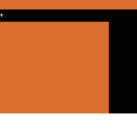
(15) 3017-8157
(15) 99787-4151
izador Cônico Refletivo de Trânsito
Balizador de Tráfego para Rodovia
to Flexível
Balizador de Trânsito Refletivo
r
Balizador Flexível de Trânsito
Balizador Sinalizador de Trânsito
Cone de Trânsito
Cone de Trânsito Grande
a Trânsito
Cone Sinalização Borracha
lização com Led
Cone Sinalização com Luz
Cone Sinalização Emborrachado
e Trânsito
Empresa de Sinalização
Empresa de Sinalização Cone