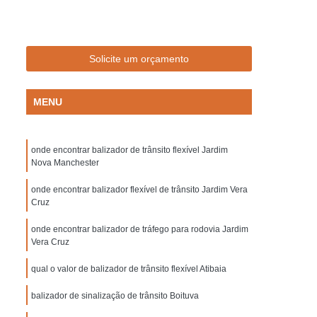
Empresa de Sinalização de Trânsito
Empresa de Sinalização Lombadas
de Sinalização Viária
Empresa Sinalização
Solicite um orçamento
to
Empresa Sinalização Viária
MENU
Lombada de Borracha para Condomínio
vada
Lombada para Condomínio
onde encontrar balizador de trânsito flexível Jardim
a para Garagem
Lombada Quebra Mola
Nova Manchester
zação
Pintura de Sinalização Horizontal
onde encontrar balizador flexível de trânsito Jardim Vera
ra de Sinalização Viária
Pintura Horizontal
Cruz
alização
Pintura Sinalização de Segurança
onde encontrar balizador de tráfego para rodovia Jardim
Vera Cruz
Pintura Sinalização Horizontal
qual o valor de balizador de trânsito flexível Atibaia
ntal
Pintura Sinalização Viária
balizador de sinalização de trânsito Boituva
cas de Sinalização de Segurança Bombeiros