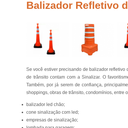
segurança
Balizador Refletivo 
Placas de
sinalização
para rodovi
Sinalização
de obra
Sinalização
horizontal
Sinalização
viária
Se você estiver precisando de balizador refletivo
Sinalizaçõe
de trânsito contam com a Sinalizar. O favoritism
verticais
Também, por já serem de confiança, principalme
Tachões
shoppings, obras de trânsito, condomínios, entre o
balizador led chão;
cone sinalização com led;
empresas de sinalização;
lombada para garagem;