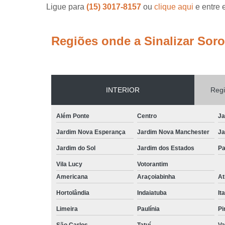
Ligue para
(15) 3017-8157
ou
clique aqui
e entre 
Regiões onde a Sinalizar Sor
INTERIOR
Regi
Além Ponte
Centro
Ja
Jardim Nova Esperança
Jardim Nova Manchester
Ja
Jardim do Sol
Jardim dos Estados
Pa
Vila Lucy
Votorantim
Americana
Araçoiabinha
At
Hortolândia
Indaiatuba
It
Limeira
Paulínia
Pi
São Carlos
Tatuí
Va