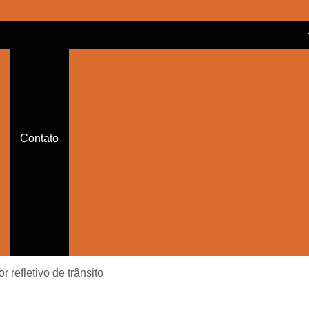
Balizador Cônico Refletivo
Bal
Balizador de Sinalização de Trânsito
Balizador de Trânsito
Balizador de Trânsi
Balizador de Trânsito Sinalizado
Contato
Balizador Refletivo de Trânsito
Balizador Sinalizador de Trânsito de Led
Cone de Trânsito para Festa
Cone par
Cone Sinalização com Corrente
Cone Sina
Cone Sinalização de Trânsito
Cone Sinalizador de Trânsito
Con
r refletivo de trânsito
Empresa de Sinalização Auxiliar