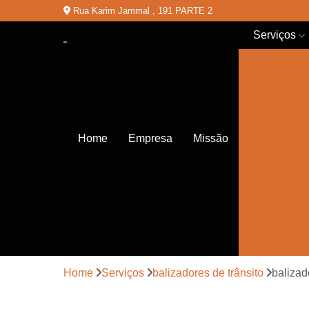
Rua Karim Jammal , 191 PARTE 2
Serviços
Balizadores
de chão
Balizadores
de trânsito
Cones de
Home
Empresa
Missão
trânsito
Empresas
de
sinalização
Lombadas
Pinturas de
sinalização
Home
Serviços
balizadores de trânsito
balizado
Placas de
sinalização
de