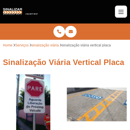
Home
Serviços
sinalização viária
sinalização viária vertical placa
Sinalização Viária Vertical Placa