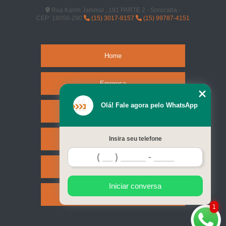
sinalizações viárias horizontal Hortolândia
Rua Karim Jammal , 191 PARTE 2 - Sorocaba -
CEP: 18050-290
(15) 3017-8157
(15) 99787-4151
sinalização viária a base de solvente preço Campinas
sinalizações viárias a base de solvente Jardim do Sol
Home
sinalização viária para supermercado Jardim Vera Cruz
sinalizações viárias faixa de pedestre Itatiba
Empresa
sinalizações viárias vertical placa Votorantim
Olá! Fale agora pelo WhatsApp
fornecedor de sinalização viária pavimentação Hortolândia
Missão
sinalizações viárias faixa de pedestre Jundiaí
Serviços
Insira seu telefone
sinalização viária pavimentação Cocais
fornecedor de sinalização viária para shopping Araçoiaba da Serra
Contato
sinalização viária para shopping Jardim Europa
Iniciar conversa
sinalização viária vertical placa Jardim Nova Esperança
Mapa do site
1
onde faz sinalização viária vertical Limeira