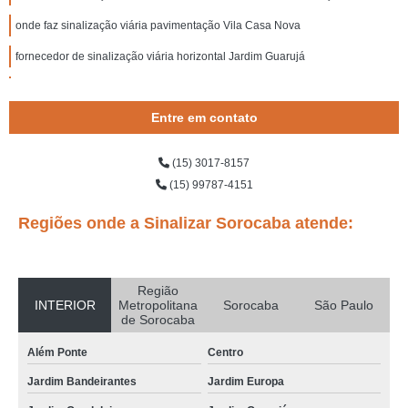
onde faz sinalização viária pavimentação Vila Casa Nova
fornecedor de sinalização viária horizontal Jardim Guarujá
onde faz sinalização viária a base de solvente Boituva
Entre em contato
sinalização viária para supermercado preço Centro
sinalização viária para supermercado Centro
(15) 3017-8157
sinalizações viárias pavimentação Jardim Simus
(15) 99787-4151
sinalizações viárias a base de água Jardim dos Estados
Regiões onde a Sinalizar Sorocaba atende:
onde faz sinalização viária com termoplástico Limeira
sinalização viária com termoplástico preço Parque das Paineiras
Região
sinalizações viárias vertical placa Limeira
INTERIOR
Metropolitana
Sorocaba
São Paulo
de Sorocaba
onde faz sinalização viária para estacionamento Vila Élvio
Além Ponte
Centro
sinalização viária faixa de pedestre preço Jardim dos Estados
Jardim Bandeirantes
Jardim Europa
sinalização viária vertical preço Itupeva