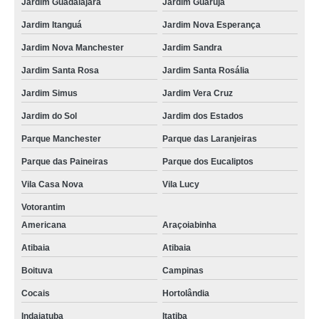
Jardim Guadalajara
Jardim Guarujá
fornecedor de sinalização viária para supermercado Araçoiabinha
Jardim Itanguá
Jardim Nova Esperança
sinalização viária para shopping preço Votorantim
Jardim Nova Manchester
Jardim Sandra
sinalização viária a base de água preço São Carlos
Jardim Santa Rosa
Jardim Santa Rosália
sinalizações viárias com termoplástico Limeira
Jardim Simus
Jardim Vera Cruz
fornecedor de sinalização viária a base de água Itu
Jardim do Sol
Jardim dos Estados
onde faz sinalização viária para shopping Porto Feliz
Parque Manchester
Parque das Laranjeiras
onde faz sinalização viária a base de água Jardim Santa Rosália
Parque das Paineiras
Parque dos Eucaliptos
Vila Casa Nova
Vila Lucy
sinalizações viárias vertical Jardim Europa
Votorantim
sinalização viária faixa de pedestre Cocais
Americana
Araçoiabinha
sinalizações viárias para shopping Sorocaba
Atibaia
Atibaia
sinalizações viárias com termoplástico Indaiatuba
Boituva
Campinas
sinalizações viárias a base de água Vila Élvio
Cocais
Hortolândia
sinalização viária a base de solvente preço Jardim dos Estados
Indaiatuba
Itatiba