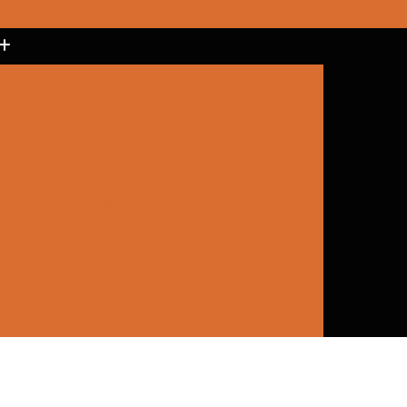
(15) 3017-8157
(15) 99787-4151
izador Cônico Refletivo de Trânsito
Balizador de Tráfego para Rodovia
to Flexível
Balizador de Trânsito Refletivo
r
Balizador Flexível de Trânsito
Balizador Sinalizador de Trânsito
Cone de Trânsito
Cone de Trânsito Grande
a Trânsito
Cone Sinalização Borracha
lização com Led
Cone Sinalização com Luz
Cone Sinalização Emborrachado
e Trânsito
Empresa de Sinalização
Empresa de Sinalização Cone