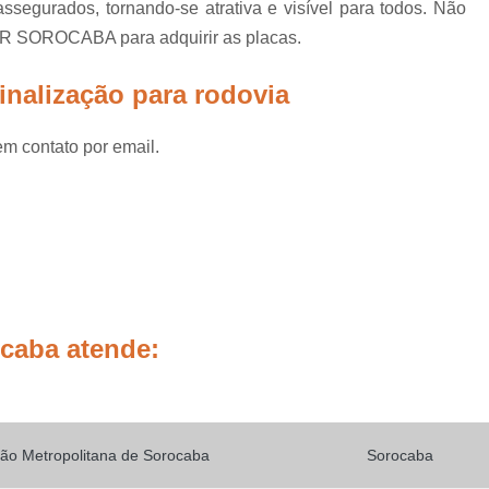
segurados, tornando-se atrativa e visível para todos. Não
Placas de Sinalização de
R SOROCABA para adquirir as placas.
Placas de Sinalização de Segur
Placas de Sinalizaçã
inalização para rodovia
Placas de Sinalizaçã
em contato por email.
Placas de Sinalização d
Placas de Sinalização de
Placas de Sinalização de Segurança Sa
Placas de Sinalização de Obras em Rod
Placas de Sinalização de Ro
Placas de Sinalização
ocaba atende:
Placas de Sinalização de Vias Urbanas R
Placas de Sinalização Rodovia
Placas Sinalização Rodovia
Sinalizaçã
ão Metropolitana de Sorocaba
Sorocaba