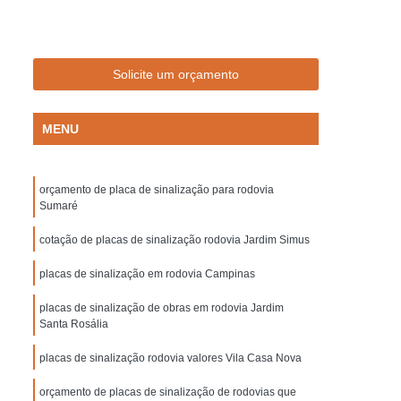
Empresa de Sinalização de Trânsito
Empresa de Sinalização Lombadas
de Sinalização Viária
Empresa Sinalização
Solicite um orçamento
to
Empresa Sinalização Viária
MENU
Lombada de Borracha para Condomínio
vada
Lombada para Condomínio
orçamento de placa de sinalização para rodovia
a para Garagem
Lombada Quebra Mola
Sumaré
zação
Pintura de Sinalização Horizontal
cotação de placas de sinalização rodovia Jardim Simus
ra de Sinalização Viária
Pintura Horizontal
placas de sinalização em rodovia Campinas
alização
Pintura Sinalização de Segurança
placas de sinalização de obras em rodovia Jardim
Pintura Sinalização Horizontal
Santa Rosália
ntal
Pintura Sinalização Viária
placas de sinalização rodovia valores Vila Casa Nova
cas de Sinalização de Segurança Bombeiros
orçamento de placas de sinalização de rodovias que