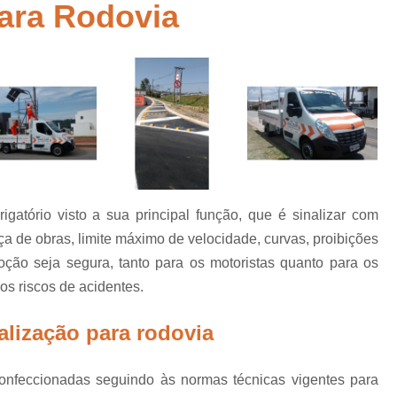
para Rodovia
Empresa de Sinalização de Rodovias
Empresa de Sinalização Horizontal
a
Empresa de Sinalização Vertical
Empresa 
Empresa Sinalização de Trânsi
Lombada com Faixa de Pedestre
Lombada de Rua
Lombada Ele
Lombada para Estacionamento
Lombad
rigatório visto a sua principal função, que é sinalizar com
Lombada Trânsito
Pintura de Sinali
s
a de obras, limite máximo de velocidade, curvas, proibições
Pintura de Sinalização Tipo Viária
Pintu
oção seja segura, tanto para os motoristas quanto para os
Pintura Placa de Sinalização
Pintura Sin
s riscos de acidentes.
Pintura Sinalização de Trânsito
alização para rodovia
Pintura Sinalização Tipo Horizo
Placa de Sinalização de Segurança
Pla
confeccionadas seguindo às normas técnicas vigentes para