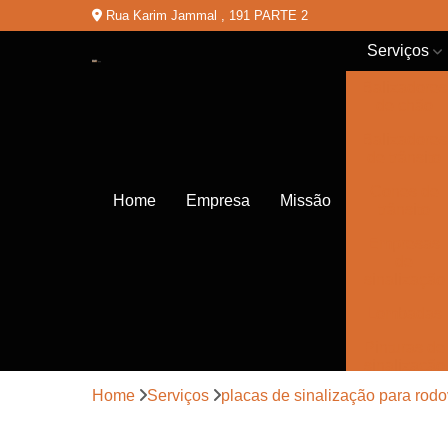
Rua Karim Jammal , 191 PARTE 2
Serviços
Balizadores
de chão
Balizadores
de trânsito
Cones de
Home
Empresa
Missão
trânsito
Empresas
de
sinalização
Lombadas
Pinturas de
sinalização
Home
Serviços
placas de sinalização para rodo
Placas de
sinalização
de