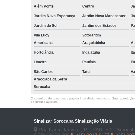
Além Ponte
Centro
Ja
Jardim Nova Esperança
Jardim Nova Manchester
Ja
Jardim do Sol
Jardim dos Estados
Pa
Vila Lucy
Votorantim
Americana
Araçoiabinha
At
Hortolândia
Indaiatuba
It
Limeira
Paulínia
Pi
São Carlos
Tatuí
Va
Araçoiaba da Serra
Sorocaba
O conteúdo do texto desta página é de direito reservado. Sua reprodução, 
de direitos autorais
.
Sinalizar Sorocaba Sinalização Viária
Rua Karim Jammal , 191 PARTE 2 - Sorocab