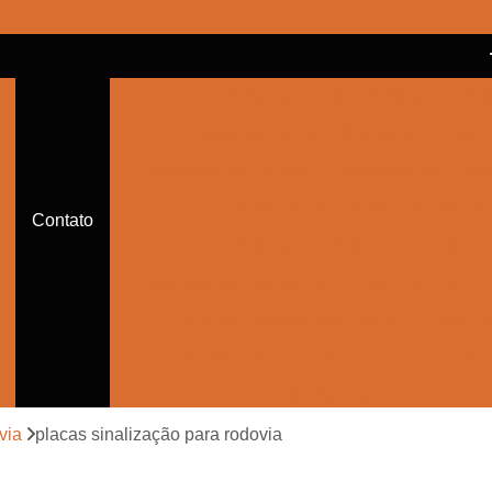
Balizador Cônico Refletivo
Bal
Balizador de Sinalização de Trânsito
Balizador de Trânsito
Balizador de Trânsi
Balizador de Trânsito Sinalizado
Contato
Balizador Refletivo de Trânsito
Balizador Sinalizador de Trânsito de Led
Cone de Trânsito para Festa
Cone par
Cone Sinalização com Corrente
Cone Sina
Cone Sinalização de Trânsito
Cone Sinalizador de Trânsito
Con
via
placas sinalização para rodovia
Empresa de Sinalização Auxiliar