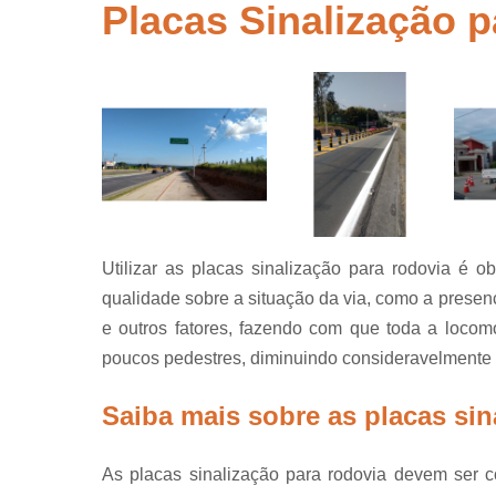
segurança
Placas Sinalização 
Placas de
sinalização
para rodovi
Sinalização
de obra
Sinalização
horizontal
Sinalização
viária
Utilizar as placas sinalização para rodovia é ob
Sinalizaçõe
qualidade sobre a situação da via, como a presenç
verticais
e outros fatores, fazendo com que toda a locom
Tachões
poucos pedestres, diminuindo consideravelmente o
Saiba mais sobre as placas sin
As placas sinalização para rodovia devem ser 