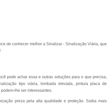
Placas de Sinalização de
Placas de Sinalização de Segur
Placas de Sinalizaçã
Placas de Sinalizaçã
Placas de Sinalização d
ce de conhecer melhor a Sinalizar - Sinalização Viária, que
Placas de Sinalização de
.
Placas de Sinalização de Segurança Sa
Placas de Sinalização de Obras em Rod
Placas de Sinalização de Ro
você pode achar essa e outras soluções para o que precisa,
Placas de Sinalização
lização tipo viária, lombada elevada, pintura placa de
Placas de Sinalização de Vias Urbanas R
 podem-lhe ser interessantes.
Placas de Sinalização Rodovia
nização preza pela alta qualidade e proteção. Saiba mais
Placas Sinalização Rodovia
Sinalizaçã