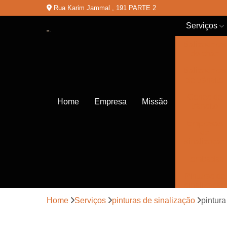
Rua Karim Jammal , 191 PARTE 2
Serviços
Balizadores
de chão
Balizadores
de trânsito
Cones de
Home
Empresa
Missão
trânsito
Empresas
de
sinalização
Lombadas
Pinturas de
sinalização
Home
Serviços
pinturas de sinalização
pintura
Placas de
sinalização
de