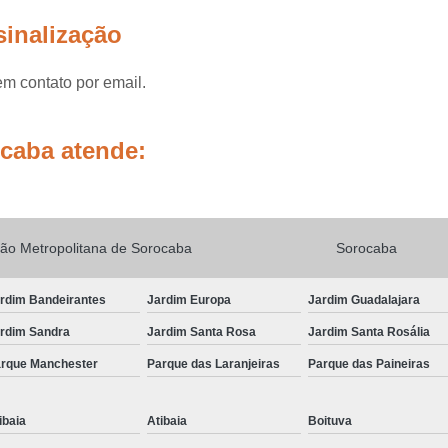
Sinalização de Obras e Dispositivos Auxil
sinalização
Sinalização de Obras em Vias
S
Sinalização de Obras Temporárias
Sinali
em contato por email.
Sinalização Obras
Sinalização Obras Vias
Sinalização de Trânsito Horizonta
ocaba atende:
Sinalização Horizontal co
Sinalização Horizontal de Cor Vermel
Sinalização Horizontal de Trânsito Estaciona
ão Metropolitana de Sorocaba
Sorocaba
Sinalização Horizontal para Deficiente
rdim Bandeirantes
Jardim Europa
Jardim Guadalajara
Sinalização Horizontal Preta
rdim Sandra
Jardim Santa Rosa
Jardim Santa Rosália
Sinalização Viária a Base de água
rque Manchester
Parque das Laranjeiras
Parque das Paineiras
Sinalização Viária com Termoplástico
Sinalização Viária Horizontal
Si
ibaia
Atibaia
Boituva
Sinalização Viária para Shopping