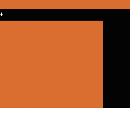
(15) 3017-8157
(15) 99787-4151
izador Cônico Refletivo de Trânsito
Balizador de Tráfego para Rodovia
to Flexível
Balizador de Trânsito Refletivo
r
Balizador Flexível de Trânsito
Balizador Sinalizador de Trânsito
Cone de Trânsito
Cone de Trânsito Grande
a Trânsito
Cone Sinalização Borracha
lização com Led
Cone Sinalização com Luz
Cone Sinalização Emborrachado
e Trânsito
Empresa de Sinalização
Empresa de Sinalização Cone