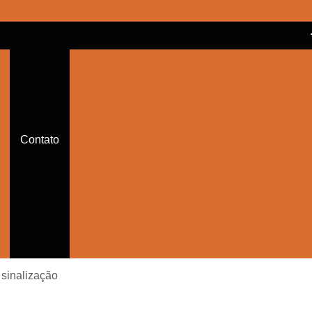
Balizador Cônico Refletivo
Bal
Balizador de Sinalização de Trânsito
Balizador de Trânsito
Balizador de Trânsi
Balizador de Trânsito Sinalizado
Contato
Balizador Refletivo de Trânsito
Balizador Sinalizador de Trânsito de Led
Cone de Trânsito para Festa
Cone par
Cone Sinalização com Corrente
Cone Sina
Cone Sinalização de Trânsito
Cone Sinalizador de Trânsito
Con
 sinalização
Empresa de Sinalização Auxiliar