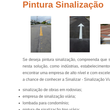
segurança
Pintura Sinalização
Placas de
sinalização
para rodovi
Sinalização
de obra
Sinalização
horizontal
Sinalização
viária
Se deseja pintura sinalização, compreenda que s
Sinalizaçõe
nesta solução, como indústrias, estabelecimentos
verticais
encontrar uma empresa de alto nível e com excelen
Tachões
a chance de conhecer a Sinalizar - Sinalização Vi
sinalização de obras em rodovias;
empresa de sinalização viária;
lombada para condomínio;
pintura de sinalização tipo viária;