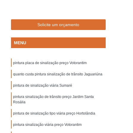
Empresa de Sinalização de Trânsito
Empresa de Sinalização Lombadas
de Sinalização Viária
Empresa Sinalização
Solicite um orçamento
to
Empresa Sinalização Viária
MENU
Lombada de Borracha para Condomínio
vada
Lombada para Condomínio
pintura placa de sinalização preço Votorantim
a para Garagem
Lombada Quebra Mola
zação
quanto custa pintura sinalização de trânsito Jaguariúna
Pintura de Sinalização Horizontal
ra de Sinalização Viária
Pintura Horizontal
pintura de sinalização viária Sumaré
alização
Pintura Sinalização de Segurança
pintura sinalização de trânsito preço Jardim Santa
Rosália
Pintura Sinalização Horizontal
pintura de sinalização tipo viária preço Hortolândia
ntal
Pintura Sinalização Viária
cas de Sinalização de Segurança Bombeiros
pintura sinalização viária preço Votorantim