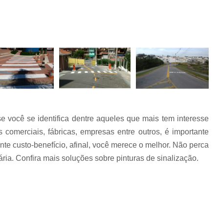
Empresa de Sinalização de Rodovias
Empresa de Sinalização Horizontal
a
Empresa de Sinalização Vertical
Empresa 
Empresa Sinalização de Trânsi
Lombada com Faixa de Pedestre
Lombada de Rua
Lombada Ele
Lombada para Estacionamento
Lombad
e você se identifica dentre aqueles que mais tem interesse
Lombada Trânsito
Pintura de Sinali
s
 comerciais, fábricas, empresas entre outros, é importante
Pintura de Sinalização Tipo Viária
Pintu
te custo-benefício, afinal, você merece o melhor. Não perca
Pintura Placa de Sinalização
Pintura Sin
ária. Confira mais soluções sobre pinturas de sinalização.
Pintura Sinalização de Trânsito
Pintura Sinalização Tipo Horizo
Placa de Sinalização de Segurança
Pla