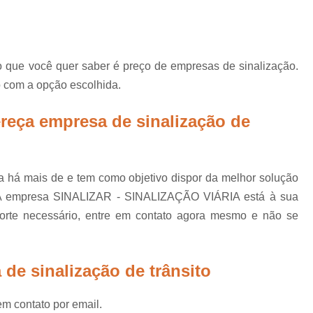
Placas de Sinalização de
Placas de Sinalização de Segur
Placas de Sinalizaçã
 que você quer saber é preço de empresas de sinalização.
Placas de Sinalizaçã
o com a opção escolhida.
Placas de Sinalização d
reça empresa de sinalização de
Placas de Sinalização de
Placas de Sinalização de Segurança Sa
Placas de Sinalização de Obras em Rod
há mais de e tem como objetivo dispor da melhor solução
Placas de Sinalização de Ro
. A empresa SINALIZAR - SINALIZAÇÃO VIÁRIA está à sua
porte necessário, entre em contato agora mesmo e não se
Placas de Sinalização
Placas de Sinalização de Vias Urbanas R
Placas de Sinalização Rodovia
de sinalização de trânsito
Placas Sinalização Rodovia
Sinalizaçã
em contato por email.