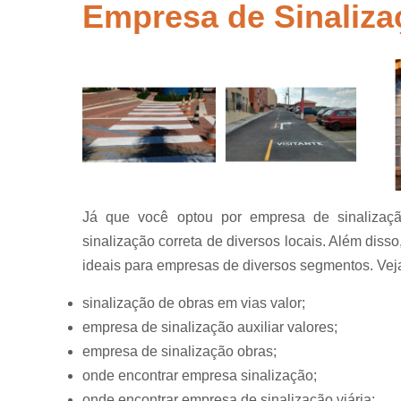
segurança
Empresa de Sinaliza
Placas de
sinalização
para rodovi
Sinalização
de obra
Sinalização
horizontal
Sinalização
viária
Já que você optou por empresa de sinalização
Sinalizaçõe
sinalização correta de diversos locais. Além diss
verticais
ideais para empresas de diversos segmentos. Veja
Tachões
sinalização de obras em vias valor;
empresa de sinalização auxiliar valores;
empresa de sinalização obras;
onde encontrar empresa sinalização;
onde encontrar empresa de sinalização viária;