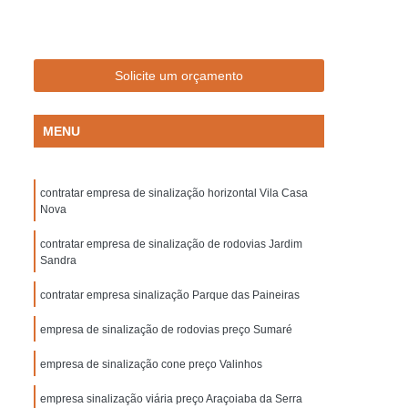
Empresa de Sinalização de Trânsito
Empresa de Sinalização Lombadas
de Sinalização Viária
Empresa Sinalização
Solicite um orçamento
to
Empresa Sinalização Viária
MENU
Lombada de Borracha para Condomínio
vada
Lombada para Condomínio
contratar empresa de sinalização horizontal Vila Casa
a para Garagem
Lombada Quebra Mola
Nova
zação
Pintura de Sinalização Horizontal
contratar empresa de sinalização de rodovias Jardim
ra de Sinalização Viária
Pintura Horizontal
Sandra
alização
Pintura Sinalização de Segurança
contratar empresa sinalização Parque das Paineiras
Pintura Sinalização Horizontal
empresa de sinalização de rodovias preço Sumaré
ntal
Pintura Sinalização Viária
empresa de sinalização cone preço Valinhos
cas de Sinalização de Segurança Bombeiros
empresa sinalização viária preço Araçoiaba da Serra