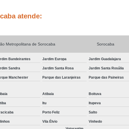
Sinalização de Obras e Dispositivos Auxil
Sinalização de Obras em Vias
S
ocaba atende:
Sinalização de Obras Temporárias
Sinali
Sinalização Obras
Sinalização Obras Vias
Sinalização de Trânsito Horizonta
ão Metropolitana de Sorocaba
Sorocaba
Sinalização Horizontal co
Sinalização Horizontal de Cor Vermel
rdim Bandeirantes
Jardim Europa
Jardim Guadalajara
rdim Sandra
Jardim Santa Rosa
Jardim Santa Rosália
Sinalização Horizontal de Trânsito Estaciona
rque Manchester
Parque das Laranjeiras
Parque das Paineiras
Sinalização Horizontal para Deficiente
Sinalização Horizontal Preta
ibaia
Atibaia
Boituva
Sinalização Viária a Base de água
atiba
Itu
Itupeva
Sinalização Viária com Termoplástico
racicaba
Porto Feliz
Salto
Sinalização Viária Horizontal
Si
linhos
Vila Élvio
Vinhedo
Sinalização Viária para Shopping
Votorantim