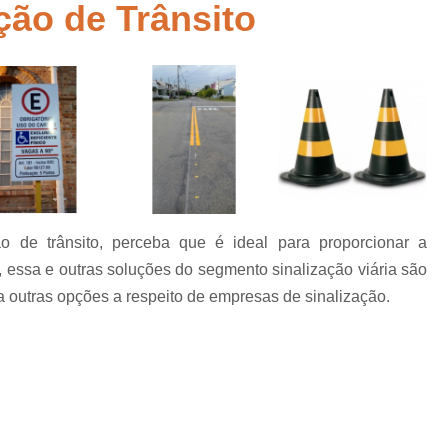
ção de Trânsito
Empresa de Sinalização de Rodovias
Empresa de Sinalização Horizontal
a
Empresa de Sinalização Vertical
Empresa 
Empresa Sinalização de Trânsi
Lombada com Faixa de Pedestre
Lombada de Rua
Lombada Ele
Lombada para Estacionamento
Lombad
 de trânsito, perceba que é ideal para proporcionar a
Lombada Trânsito
Pintura de Sinali
s
o, essa e outras soluções do segmento sinalização viária são
Pintura de Sinalização Tipo Viária
Pintu
 outras opções a respeito de empresas de sinalização.
Pintura Placa de Sinalização
Pintura Sin
Pintura Sinalização de Trânsito
Pintura Sinalização Tipo Horizo
Placa de Sinalização de Segurança
Pla