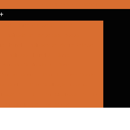
(15) 3017-8157
(15) 99787-4151
izador Cônico Refletivo de Trânsito
Balizador de Tráfego para Rodovia
to Flexível
Balizador de Trânsito Refletivo
r
Balizador Flexível de Trânsito
Balizador Sinalizador de Trânsito
Cone de Trânsito
Cone de Trânsito Grande
a Trânsito
Cone Sinalização Borracha
lização com Led
Cone Sinalização com Luz
Cone Sinalização Emborrachado
e Trânsito
Empresa de Sinalização
Empresa de Sinalização Cone