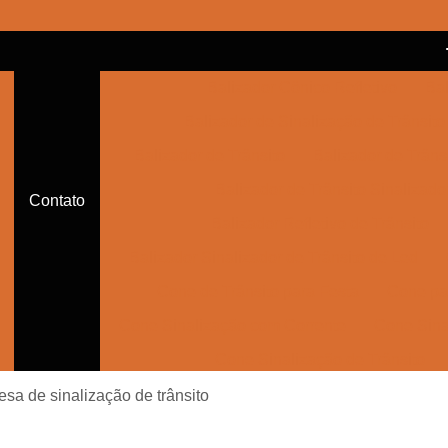
Balizador Cônico Refletivo
Bal
Balizador de Sinalização de Trânsito
Balizador de Trânsito
Balizador de Trânsi
Balizador de Trânsito Sinalizado
Contato
Balizador Refletivo de Trânsito
Balizador Sinalizador de Trânsito de Led
Cone de Trânsito para Festa
Cone par
Cone Sinalização com Corrente
Cone Sina
Cone Sinalização de Trânsito
Cone Sinalizador de Trânsito
Con
sa de sinalização de trânsito
Empresa de Sinalização Auxiliar