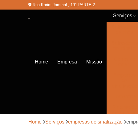
Rua Karim Jammal , 191 PARTE 2
Serviços
Balizadores
de chão
Balizadores
de trânsito
Cones de
Home
Empresa
Missão
trânsito
Empresas
de
sinalização
Lombadas
Pinturas de
sinalização
Home
Serviços
empresas de sinalização
empre
Placas de
sinalização
de