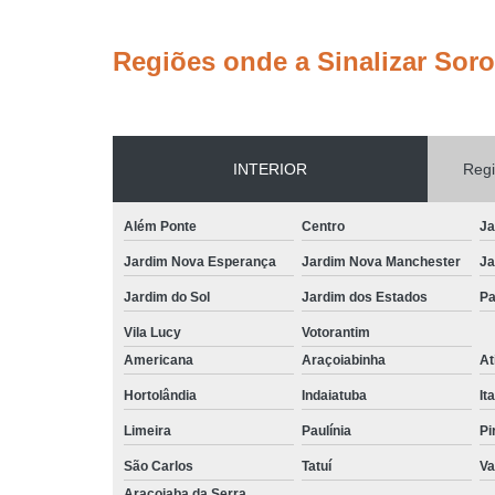
Regiões onde a Sinalizar Sor
INTERIOR
Regi
Além Ponte
Centro
Ja
Jardim Nova Esperança
Jardim Nova Manchester
Ja
Jardim do Sol
Jardim dos Estados
Pa
Vila Lucy
Votorantim
Americana
Araçoiabinha
At
Hortolândia
Indaiatuba
It
Limeira
Paulínia
Pi
São Carlos
Tatuí
Va
Araçoiaba da Serra