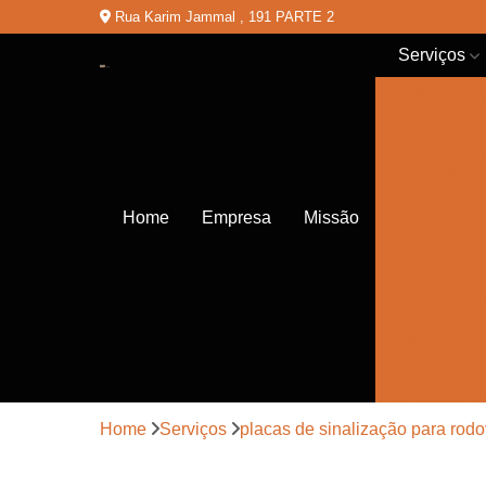
Rua Karim Jammal , 191 PARTE 2
Serviços
Balizadores
de chão
Balizadores
de trânsito
Cones de
Home
Empresa
Missão
trânsito
Empresas
de
sinalização
Lombadas
Pinturas de
sinalização
Home
Serviços
placas de sinalização para rodo
Placas de
sinalização
de