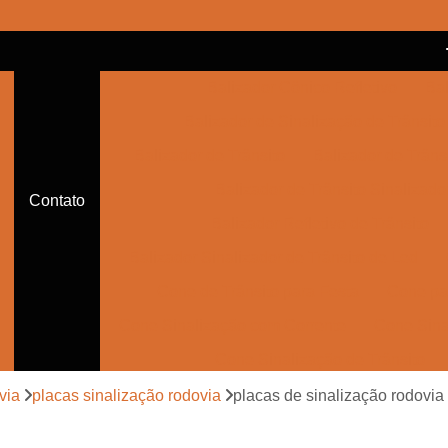
Balizador Cônico Refletivo
Bal
Balizador de Sinalização de Trânsito
Balizador de Trânsito
Balizador de Trânsi
Balizador de Trânsito Sinalizado
Contato
Balizador Refletivo de Trânsito
Balizador Sinalizador de Trânsito de Led
Cone de Trânsito para Festa
Cone par
Cone Sinalização com Corrente
Cone Sina
Cone Sinalização de Trânsito
Cone Sinalizador de Trânsito
Con
via
placas sinalização rodovia
placas de sinalização rodovia
Empresa de Sinalização Auxiliar