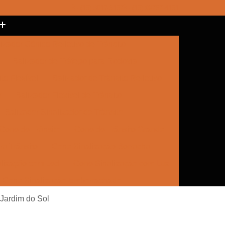
(15) 3017-8157
(15) 99787-4151
izador Cônico Refletivo de Trânsito
Balizador de Tráfego para Rodovia
to Flexível
Balizador de Trânsito Refletivo
r
Balizador Flexível de Trânsito
Balizador Sinalizador de Trânsito
Cone de Trânsito
Cone de Trânsito Grande
a Trânsito
Cone Sinalização Borracha
lização com Led
Cone Sinalização com Luz
Cone Sinalização Emborrachado
e Trânsito
Empresa de Sinalização
 Jardim do Sol
Empresa de Sinalização Cone