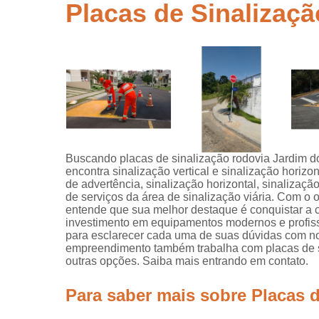
segurança
Placas de Sinalizaç
Placas de
sinalização
para rodovi
Sinalização
de obra
Sinalização
horizontal
Sinalização
Buscando placas de sinalização rodovia Jardim d
viária
encontra sinalização vertical e sinalização horizon
de advertência, sinalização horizontal, sinalizaçã
Sinalizaçõe
de serviços da área de sinalização viária. Com o o
verticais
entende que sua melhor destaque é conquistar a c
investimento em equipamentos modernos e profissi
Tachões
para esclarecer cada uma de suas dúvidas com nos
empreendimento também trabalha com placas de sina
outras opções. Saiba mais entrando em contato.
Para saber mais sobre Placas 