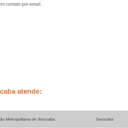
Placas de Sinalização de
em contato por email.
Placas de Sinalização de Segur
Placas de Sinalizaçã
Placas de Sinalizaçã
Placas de Sinalização d
Placas de Sinalização de
Placas de Sinalização de Segurança Sa
Placas de Sinalização de Obras em Rod
Placas de Sinalização de Ro
Placas de Sinalização
ocaba atende:
Placas de Sinalização de Vias Urbanas R
Placas de Sinalização Rodovia
Placas Sinalização Rodovia
Sinalizaçã
ão Metropolitana de Sorocaba
Sorocaba