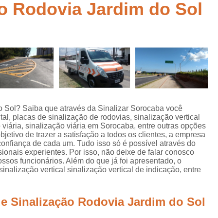
ão Rodovia Jardim do Sol
Empresa de Sinalização de Rodovias
Empresa de Sinalização Horizontal
a
Empresa de Sinalização Vertical
Empresa 
Empresa Sinalização de Trânsi
Lombada com Faixa de Pedestre
Lombada de Rua
Lombada Ele
Lombada para Estacionamento
Lombad
o Sol? Saiba que através da Sinalizar Sorocaba você
tal, placas de sinalização de rodovias, sinalização vertical
Lombada Trânsito
Pintura de Sinali
o viária, sinalização viária em Sorocaba, entre outras opções
s
bjetivo de trazer a satisfação a todos os clientes, a empresa
Pintura de Sinalização Tipo Viária
Pintu
onfiança de cada um. Tudo isso só é possível através do
onais experientes. Por isso, não deixe de falar conosco
Pintura Placa de Sinalização
Pintura Sin
sos funcionários. Além do que já foi apresentado, o
lização vertical sinalização vertical de indicação, entre
Pintura Sinalização de Trânsito
Pintura Sinalização Tipo Horizo
de Sinalização Rodovia Jardim do Sol
Placa de Sinalização de Segurança
Pla