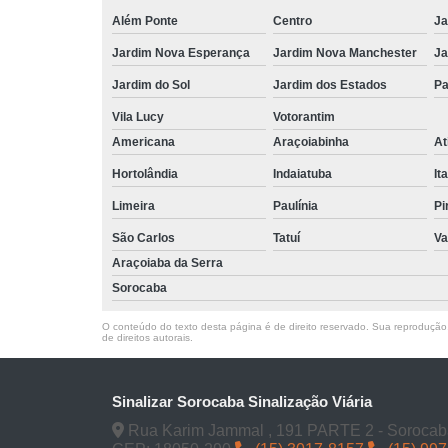
Além Ponte
Centro
Ja
Jardim Nova Esperança
Jardim Nova Manchester
Ja
Jardim do Sol
Jardim dos Estados
Pa
Vila Lucy
Votorantim
Americana
Araçoiabinha
At
Hortolândia
Indaiatuba
It
Limeira
Paulínia
Pi
São Carlos
Tatuí
Va
Araçoiaba da Serra
Sorocaba
O conteúdo do texto desta página é de direito reservado. Sua reprodução, 
de direitos autorais
.
Sinalizar Sorocaba Sinalização Viária
Rua Karim Jammal , 191 PARTE 2 - Sorocab