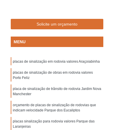
Empresa de Sinalização de Trânsito
Empresa de Sinalização Lombadas
de Sinalização Viária
Empresa Sinalização
Solicite um orçamento
to
Empresa Sinalização Viária
MENU
Lombada de Borracha para Condomínio
vada
Lombada para Condomínio
placas de sinalização em rodovia valores Araçoiabinha
a para Garagem
Lombada Quebra Mola
zação
placas de sinalização de obras em rodovia valores
Pintura de Sinalização Horizontal
Porto Feliz
ra de Sinalização Viária
Pintura Horizontal
placa de sinalização de trânsito de rodovia Jardim Nova
alização
Pintura Sinalização de Segurança
Manchester
Pintura Sinalização Horizontal
orçamento de placas de sinalização de rodovias que
indicam velocidade Parque dos Eucaliptos
ntal
Pintura Sinalização Viária
placas sinalização para rodovia valores Parque das
cas de Sinalização de Segurança Bombeiros
Laranjeiras