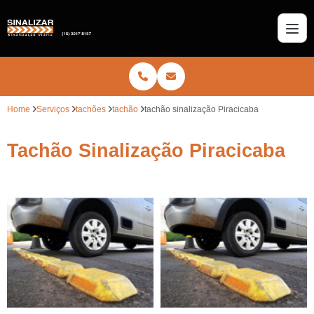
Home
Serviços
tachões
tachão
tachão sinalização Piracicaba
Tachão Sinalização Piracicaba