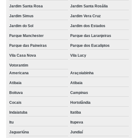
Jardim Santa Rosa
Jardim Santa Rosália
Jardim Simus
Jardim Vera Cruz
Jardim do Sol
Jardim dos Estados
Parque Manchester
Parque das Laranjeiras
Parque das Paineiras
Parque dos Eucaliptos
Vila Casa Nova
Vila Lucy
Votorantim
Americana
Araçoiabinha
Atibaia
Atibaia
Boituva
Campinas
Cocais
Hortolândia
Indaiatuba
Itatiba
Itu
Itupeva
Jaguariúna
Jundiaí