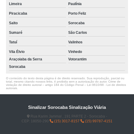
Limeira
Paulínia
Piracicaba
Porto Feliz
Salto
Sorocaba
Sumaré
São Carlos
Tatuí
Valinhos
Vila Élvio
Vinhedo
Araçoiaba da Serra
Votorantim
Sorocaba
O conteúdo do texto desta página é de direito reservado. Sua reprodução, parcial ou
total, mesmo citando nossos links, é proibida sem a autorização do autor. Crime de
violação de direito autoral – artigo 184 do Código Penal –
Lei 9610/98 - Lei de direitos
autorais
.
Sinalizar Sorocaba Sinalização Viária
Rua Karim Jammal , 191 PARTE 2 - Sorocaba -
CEP: 18050-290
(15) 3017-8157
(15) 99787-4151