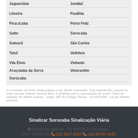
Jaguariúna
Jundiaí
Limeira
Paulínia
Piracicaba
Porto Feliz
Salto
Sorocaba
Sumaré
São Carlos
Tatuí
Valinhos
Vila Élvio
Vinhedo
Araçoiaba da Serra
Votorantim
Sorocaba
O conteúdo do texto desta página é de direito reservado. Sua reprodução, parcial ou
total, mesmo citando nossos links, é proibida sem a autorização do autor. Crime de
violação de direito autoral – artigo 184 do Código Penal –
Lei 9610/98 - Lei de direitos
autorais
.
Sinalizar Sorocaba Sinalização Viária
Rua Karim Jammal , 191 PARTE 2 - Sorocaba -
CEP: 18050-290
(15) 3017-8157
(15) 99787-4151