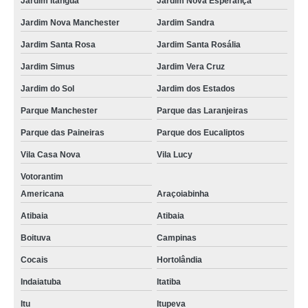
Jardim Itanguá
Jardim Nova Esperança
Jardim Nova Manchester
Jardim Sandra
Jardim Santa Rosa
Jardim Santa Rosália
Jardim Simus
Jardim Vera Cruz
Jardim do Sol
Jardim dos Estados
Parque Manchester
Parque das Laranjeiras
Parque das Paineiras
Parque dos Eucaliptos
Vila Casa Nova
Vila Lucy
Votorantim
Americana
Araçoiabinha
Atibaia
Atibaia
Boituva
Campinas
Cocais
Hortolândia
Indaiatuba
Itatiba
Itu
Itupeva