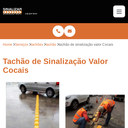
Home
Serviços
tachões
tachão
tachão de sinalização valor Cocais
Tachão de Sinalização Valor
Cocais