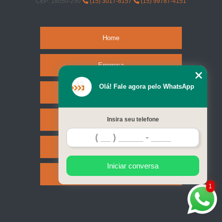
CEP: 18050-290
(15) 3017-8157
(15) 99787-4151
Home
Empresa
Olá! Fale agora pelo WhatsApp
Missão
Serviços
Insira seu telefone
Contato
Iniciar conversa
Mapa do site
1