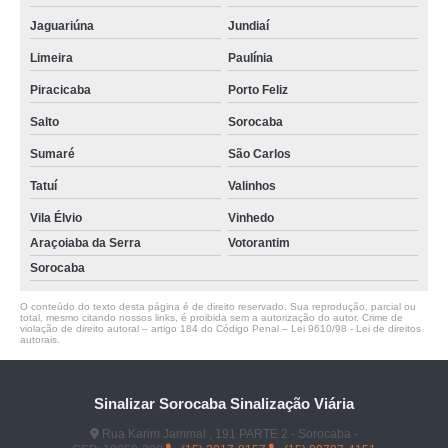
Jaguariúna
Jundiaí
Limeira
Paulínia
Piracicaba
Porto Feliz
Salto
Sorocaba
Sumaré
São Carlos
Tatuí
Valinhos
Vila Élvio
Vinhedo
Araçoiaba da Serra
Votorantim
Sorocaba
O conteúdo do texto desta página é de direito reservado. Sua reprodução, parcial ou
total, mesmo citando nossos links, é proibida sem a autorização do autor. Crime de
violação de direito autoral – artigo 184 do Código Penal –
Lei 9610/98 - Lei de direitos
autorais
.
Sinalizar Sorocaba Sinalização Viária
Rua Karim Jammal , 191 PARTE 2 - Sorocaba -