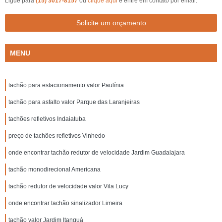
Ligue para
(15) 3017-8157
ou
clique aqui
e entre em contato por email.
Solicite um orçamento
MENU
tachão para estacionamento valor Paulínia
tachão para asfalto valor Parque das Laranjeiras
tachões refletivos Indaiatuba
preço de tachões refletivos Vinhedo
onde encontrar tachão redutor de velocidade Jardim Guadalajara
tachão monodirecional Americana
tachão redutor de velocidade valor Vila Lucy
onde encontrar tachão sinalizador Limeira
tachão valor Jardim Itanguá