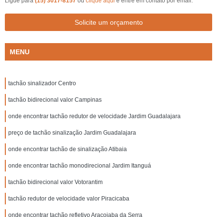
Ligue para
(15) 3017-8157
ou
clique aqui
e entre em contato por email.
Solicite um orçamento
MENU
tachão sinalizador Centro
tachão bidirecional valor Campinas
onde encontrar tachão redutor de velocidade Jardim Guadalajara
preço de tachão sinalização Jardim Guadalajara
onde encontrar tachão de sinalização Atibaia
onde encontrar tachão monodirecional Jardim Itanguá
tachão bidirecional valor Votorantim
tachão redutor de velocidade valor Piracicaba
onde encontrar tachão refletivo Araçoiaba da Serra