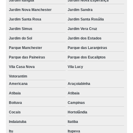
Jardim Itanguá
Jardim Nova Esperança
Jardim Nova Manchester
Jardim Sandra
Jardim Santa Rosa
Jardim Santa Rosália
Jardim Simus
Jardim Vera Cruz
Jardim do Sol
Jardim dos Estados
Parque Manchester
Parque das Laranjeiras
Parque das Paineiras
Parque dos Eucaliptos
Vila Casa Nova
Vila Lucy
Votorantim
Americana
Araçoiabinha
Atibaia
Atibaia
Boituva
Campinas
Cocais
Hortolândia
Indaiatuba
Itatiba
Itu
Itupeva