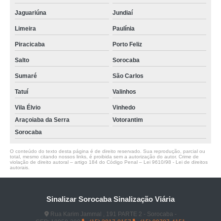
Jaguariúna
Jundiaí
Limeira
Paulínia
Piracicaba
Porto Feliz
Salto
Sorocaba
Sumaré
São Carlos
Tatuí
Valinhos
Vila Élvio
Vinhedo
Araçoiaba da Serra
Votorantim
Sorocaba
O conteúdo do texto desta página é de direito reservado. Sua reprodução, parcial ou
total, mesmo citando nossos links, é proibida sem a autorização do autor. Crime de
violação de direito autoral – artigo 184 do Código Penal –
Lei 9610/98 - Lei de direitos
autorais
.
Sinalizar Sorocaba Sinalização Viária
Rua Karim Jammal , 191 PARTE 2 - Sorocaba -