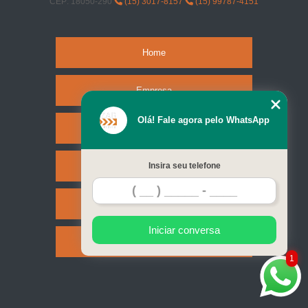
CEP: 18050-290
(15) 3017-8157
(15) 99787-4151
Home
Empresa
Olá! Fale agora pelo WhatsApp
Missão
Serviços
Insira seu telefone
Contato
Iniciar conversa
Mapa do site
1