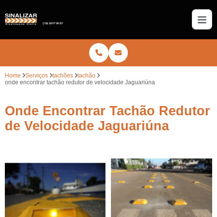
Home
Serviços
tachões
tachão
onde encontrar tachão redutor de velocidade Jaguariúna
Onde Encontrar Tachão Redutor
de Velocidade Jaguariúna