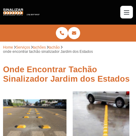
Home
Serviços
tachões
tachão
onde encontrar tachão sinalizador Jardim dos Estados
Onde Encontrar Tachão
Sinalizador Jardim dos Estados