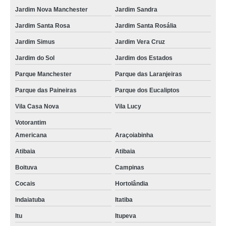
Jardim Nova Manchester
Jardim Sandra
Jardim Santa Rosa
Jardim Santa Rosália
Jardim Simus
Jardim Vera Cruz
Jardim do Sol
Jardim dos Estados
Parque Manchester
Parque das Laranjeiras
Parque das Paineiras
Parque dos Eucaliptos
Vila Casa Nova
Vila Lucy
Votorantim
Americana
Araçoiabinha
Atibaia
Atibaia
Boituva
Campinas
Cocais
Hortolândia
Indaiatuba
Itatiba
Itu
Itupeva