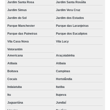
Jardim Santa Rosa
Jardim Santa Rosália
Jardim Simus
Jardim Vera Cruz
Jardim do Sol
Jardim dos Estados
Parque Manchester
Parque das Laranjeiras
Parque das Paineiras
Parque dos Eucaliptos
Vila Casa Nova
Vila Lucy
Votorantim
Americana
Araçoiabinha
Atibaia
Atibaia
Boituva
Campinas
Cocais
Hortolândia
Indaiatuba
Itatiba
Itu
Itupeva
Jaguariúna
Jundiaí