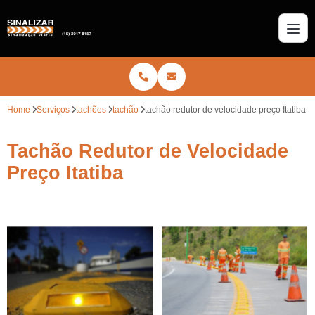
Home
Serviços
tachões
tachão
tachão redutor de velocidade preço Itatiba
Tachão Redutor de Velocidade
Preço Itatiba