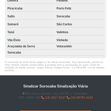
Limeira
Paulínia
Piracicaba
Porto Feliz
Salto
Sorocaba
Sumaré
São Carlos
Tatuí
Valinhos
Vila Élvio
Vinhedo
Araçoiaba da Serra
Votorantim
Sorocaba
O conteúdo do texto desta página é de direito reservado. Sua reprodução, parcial ou
total, mesmo citando nossos links, é proibida sem a autorização do autor. Crime de
violação de direito autoral – artigo 184 do Código Penal –
Lei 9610/98 - Lei de direitos
autorais
.
Sinalizar Sorocaba Sinalização Viária
Rua Karim Jammal , 191 PARTE 2 - Sorocaba -
CEP: 18050-290
(15) 3017-8157
(15) 99787-4151