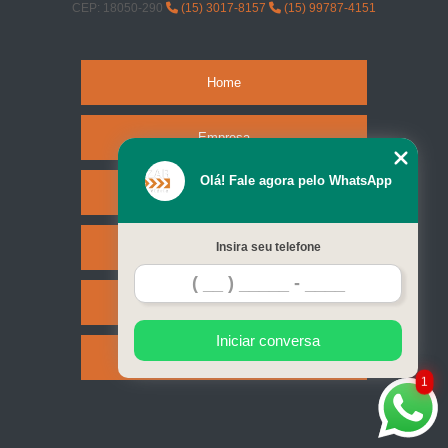
CEP: 18050-290
(15) 3017-8157
(15) 99787-4151
Home
Empresa
Olá! Fale agora pelo WhatsApp
Missão
Serviços
Insira seu telefone
Contato
Iniciar conversa
Mapa do site
1