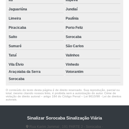
Itu
Itupeva
Jaguariúna
Jundiaí
Limeira
Paulínia
Piracicaba
Porto Feliz
Salto
Sorocaba
Sumaré
São Carlos
Tatuí
Valinhos
Vila Élvio
Vinhedo
Araçoiaba da Serra
Votorantim
Sorocaba
O conteúdo do texto desta página é de direito reservado. Sua reprodução, parcial ou
total, mesmo citando nossos links, é proibida sem a autorização do autor. Crime de
violação de direito autoral – artigo 184 do Código Penal –
Lei 9610/98 - Lei de direitos
autorais
.
Sinalizar Sorocaba Sinalização Viária
Rua Karim Jammal , 191 PARTE 2 - Sorocaba -