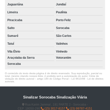
Jaguariúna
Jundiaí
Limeira
Paulínia
Piracicaba
Porto Feliz
Salto
Sorocaba
Sumaré
São Carlos
Tatuí
Valinhos
Vila Élvio
Vinhedo
Araçoiaba da Serra
Votorantim
Sorocaba
O conteúdo do texto desta página é de direito reservado. Sua reprodução, parcial ou
total, mesmo citando nossos links, é proibida sem a autorização do autor. Crime de
violação de direito autoral – artigo 184 do Código Penal –
Lei 9610/98 - Lei de direitos
autorais
.
Sinalizar Sorocaba Sinalização Viária
Rua Karim Jammal , 191 PARTE 2 - Sorocaba -
CEP: 18050-290
(15) 3017-8157
(15) 99787-4151