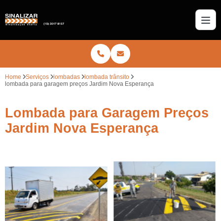
Home
Serviços
lombadas
lombada trânsito
lombada para garagem preços Jardim Nova Esperança
Lombada para Garagem Preços
Jardim Nova Esperança