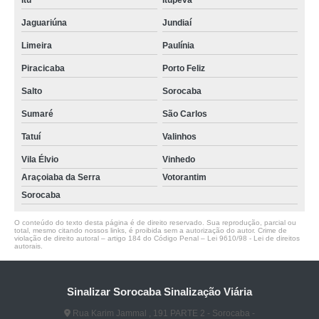
Itu
Itupeva
Jaguariúna
Jundiaí
Limeira
Paulínia
Piracicaba
Porto Feliz
Salto
Sorocaba
Sumaré
São Carlos
Tatuí
Valinhos
Vila Élvio
Vinhedo
Araçoiaba da Serra
Votorantim
Sorocaba
O conteúdo do texto desta página é de direito reservado. Sua reprodução, parcial ou
total, mesmo citando nossos links, é proibida sem a autorização do autor. Crime de
violação de direito autoral – artigo 184 do Código Penal –
Lei 9610/98 - Lei de direitos
autorais
.
Sinalizar Sorocaba Sinalização Viária
Rua Karim Jammal , 191 PARTE 2 - Sorocaba -