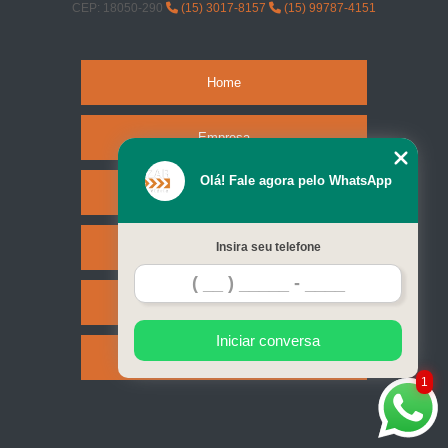
CEP: 18050-290
(15) 3017-8157
(15) 99787-4151
Home
Empresa
Olá! Fale agora pelo WhatsApp
Missão
Serviços
Insira seu telefone
Contato
Iniciar conversa
Mapa do site
1