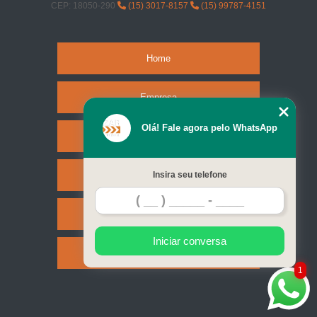
CEP: 18050-290
(15) 3017-8157
(15) 99787-4151
Home
Empresa
Olá! Fale agora pelo WhatsApp
Missão
Serviços
Insira seu telefone
Contato
Iniciar conversa
Mapa do site
1