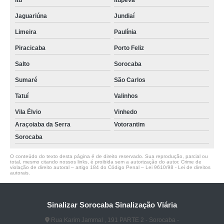
Itu
Itupeva
Jaguariúna
Jundiaí
Limeira
Paulínia
Piracicaba
Porto Feliz
Salto
Sorocaba
Sumaré
São Carlos
Tatuí
Valinhos
Vila Élvio
Vinhedo
Araçoiaba da Serra
Votorantim
Sorocaba
O conteúdo do texto desta página é de direito reservado. Sua reprodução, parcial ou
total, mesmo citando nossos links, é proibida sem a autorização do autor. Crime de
violação de direito autoral – artigo 184 do Código Penal –
Lei 9610/98 - Lei de direitos
autorais
.
Sinalizar Sorocaba Sinalização Viária
Rua Karim Jammal , 191 PARTE 2 - Sorocaba -