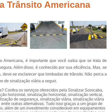
 Trânsito Americana
Empresa de Sinalização de Rodovias
Empresa de Sinalização Horizontal
a
Empresa de Sinalização Vertical
Empresa 
Empresa Sinalização de Trânsi
Lombada com Faixa de Pedestre
Lombada de Rua
Lombada Ele
Lombada para Estacionamento
Lombad
o Americana, é importante que você saiba que se trata de
Lombada Trânsito
Pintura de Sinali
s
gura. Além disso, é conhecido por sua eficiência. Mas, se
Pintura de Sinalização Tipo Viária
Pintu
, deve-se esclarecer que lombadas de trânsito. Não perca a
Pintura Placa de Sinalização
Pintura Sin
 de sinalização viária a seguir.
Pintura Sinalização de Trânsito
 Confira os serviços oferecidos pela Sinalizar Sorocaba,
ção horizontal, sinalização horizontal, sinalização vertical,
Pintura Sinalização Tipo Horizo
lização de segurança, sinalização viária, sinalização viária
entre outras alternativas. Tudo isso graças a um grupo de
Placa de Sinalização de Segurança
Pla
amo, além de um investimento considerável em equipamentos