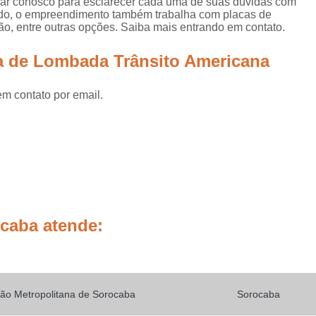
alar conosco para esclarecer cada uma de suas dúvidas com
Placas de Sinalização de
tado, o empreendimento também trabalha com placas de
ação, entre outras opções. Saiba mais entrando em contato.
Placas de Sinalização de Segur
Placas de Sinalizaçã
a de Lombada Trânsito Americana
Placas de Sinalizaçã
em contato por email.
Placas de Sinalização d
Placas de Sinalização de
Placas de Sinalização de Segurança Sa
Placas de Sinalização de Obras em Rod
Placas de Sinalização de Ro
Placas de Sinalização
ocaba atende:
Placas de Sinalização de Vias Urbanas R
Placas de Sinalização Rodovia
Placas Sinalização Rodovia
Sinalizaçã
ão Metropolitana de Sorocaba
Sorocaba