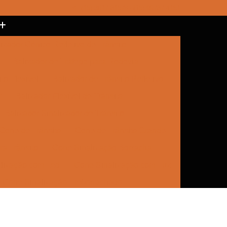
(15) 3017-8157
(15) 99787-4151
izador Cônico Refletivo de Trânsito
Balizador de Tráfego para Rodovia
to Flexível
Balizador de Trânsito Refletivo
r
Balizador Flexível de Trânsito
Balizador Sinalizador de Trânsito
Cone de Trânsito
Cone de Trânsito Grande
a Trânsito
Cone Sinalização Borracha
lização com Led
Cone Sinalização com Luz
Cone Sinalização Emborrachado
e Trânsito
Empresa de Sinalização
Empresa de Sinalização Cone