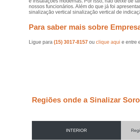
e instalações modernas. Por isso, não deixe de f
nossos funcionários. Além do que já foi apresen
sinalização vertical sinalização vertical de indic
Para saber mais sobre Empres
Ligue para
(15) 3017-8157
ou
clique aqui
e entre 
Regiões onde a Sinalizar Sor
INTERIOR
Regi