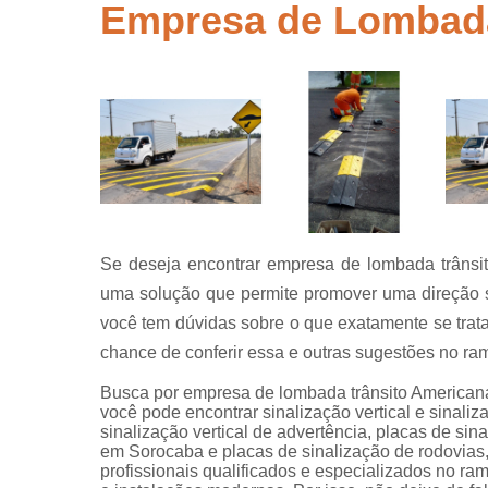
segurança
Empresa de Lombada
Placas de
sinalização
para rodovi
Sinalização
de obra
Sinalização
horizontal
Sinalização
viária
Se deseja encontrar empresa de lombada trânsit
Sinalizaçõe
uma solução que permite promover uma direção se
verticais
você tem dúvidas sobre o que exatamente se trata
Tachões
chance de conferir essa e outras sugestões no ramo
Busca por empresa de lombada trânsito Americana?
você pode encontrar sinalização vertical e sinaliza
sinalização vertical de advertência, placas de sina
em Sorocaba e placas de sinalização de rodovias, 
profissionais qualificados e especializados no r