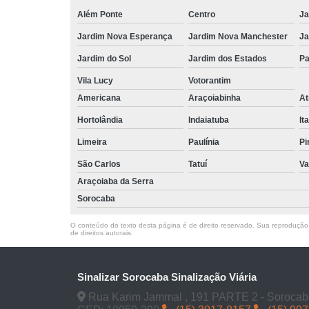
Além Ponte
Centro
Ja
Jardim Nova Esperança
Jardim Nova Manchester
Ja
Jardim do Sol
Jardim dos Estados
Pa
Vila Lucy
Votorantim
Americana
Araçoiabinha
At
Hortolândia
Indaiatuba
It
Limeira
Paulínia
Pi
São Carlos
Tatuí
Va
Araçoiaba da Serra
Sorocaba
O conteúdo do texto desta página é de direito reservado. Sua reprodução, 
de direitos autorais
.
Sinalizar Sorocaba Sinalização Viária
Rua Karim Jammal , 191 PARTE 2 - Sorocab