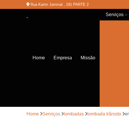
Rua Karim Jammal , 191 PARTE 2
Serviços
Balizadores
de chão
Balizadores
de trânsito
Cones de
Home
Empresa
Missão
trânsito
Empresas
de
sinalização
Lombadas
Pinturas de
sinalização
Home
Serviços
lombadas
lombada trânsito
e
Placas de
sinalização
de