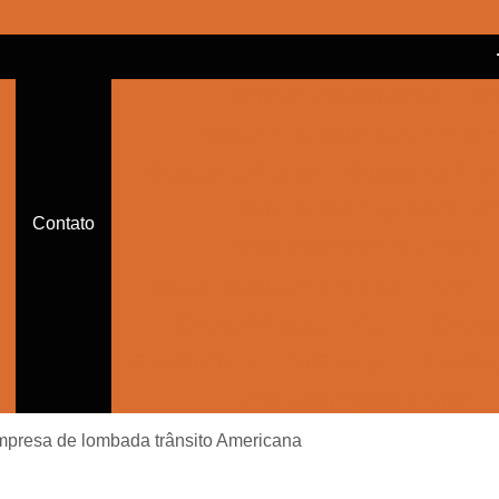
Balizador Cônico Refletivo
Bal
Balizador de Sinalização de Trânsito
Balizador de Trânsito
Balizador de Trânsi
Balizador de Trânsito Sinalizado
Contato
Balizador Refletivo de Trânsito
Balizador Sinalizador de Trânsito de Led
Cone de Trânsito para Festa
Cone par
Cone Sinalização com Corrente
Cone Sina
Cone Sinalização de Trânsito
Cone Sinalizador de Trânsito
Con
mpresa de lombada trânsito Americana
Empresa de Sinalização Auxiliar