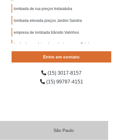
 Segurança contra Incêndio
lombada de rua preços Indaiatuba
ança do Trabalho Construção Civil
lombada elevada preços Jardim Sandra
o de Segurança em Obras
empresa de lombada trânsito Valinhos
o de Segurança Escadas
e Segurança para Bombeiros
lombada com faixa de pedestre preços Tatuí
 Segurança para Condomínio
Entre em contato
ída
Placa de Sinalização para Rodovia
(15) 3017-8157
ovia
Placas de Sinalização de Rodovia
(15) 99787-4151
dovias Que Indicam Velocidade
 de Trânsito de Rodovia
odovia
Placas de Sinalização em Rodovia
Placas Sinalização para Rodovia
o de Obras
Sinalização de Obras de Vias
São Paulo