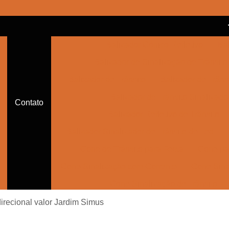
Balizador Cônico Refletivo
Bal
Balizador de Sinalização de Trânsito
Balizador de Trânsito
Balizador de Trânsi
Balizador de Trânsito Sinalizado
Contato
Balizador Refletivo de Trânsito
Balizador Sinalizador de Trânsito de Led
Cone de Trânsito para Festa
Cone par
Cone Sinalização com Corrente
Cone Sina
Cone Sinalização de Trânsito
Cone Sinalizador de Trânsito
Con
recional valor Jardim Simus
Empresa de Sinalização Auxiliar