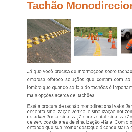
segurança
Tachão Monodirecion
Placas de
sinalização
para rodovi
Sinalização
de obra
Sinalização
horizontal
Sinalização
viária
Já que você precisa de informações sobre tachão
Sinalizaçõe
empresa oferece soluções que contam com so
verticais
lembre que quando se fala de tachões é important
Tachões
mais opções acerca de: tachões.
Está a procura de tachão monodirecional valor Ja
encontra sinalização vertical e sinalização horizon
de advertência, sinalização horizontal, sinalizaçã
de serviços da área de sinalização viária. Com o o
entende que sua melhor destaque é conquistar a c