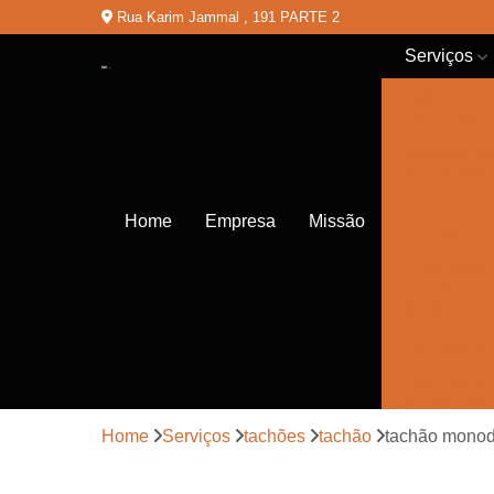
Rua Karim Jammal , 191 PARTE 2
Serviços
Balizadores
de chão
Balizadores
de trânsito
Cones de
Home
Empresa
Missão
trânsito
Empresas
de
sinalização
Lombadas
Pinturas de
sinalização
Home
Serviços
tachões
tachão
tachão monodi
Placas de
sinalização
de