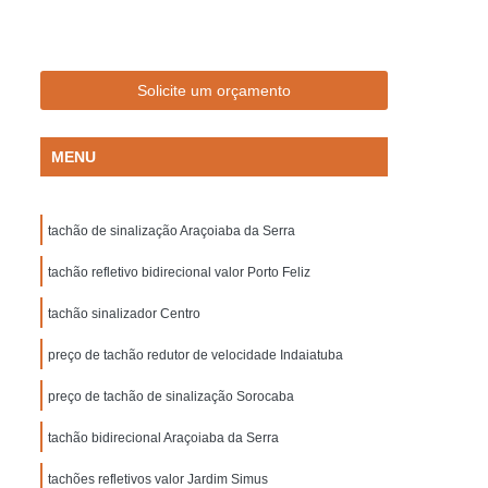
Empresa de Sinalização de Trânsito
Empresa de Sinalização Lombadas
de Sinalização Viária
Empresa Sinalização
Solicite um orçamento
to
Empresa Sinalização Viária
MENU
Lombada de Borracha para Condomínio
vada
Lombada para Condomínio
tachão de sinalização Araçoiaba da Serra
a para Garagem
Lombada Quebra Mola
zação
tachão refletivo bidirecional valor Porto Feliz
Pintura de Sinalização Horizontal
ra de Sinalização Viária
Pintura Horizontal
tachão sinalizador Centro
alização
Pintura Sinalização de Segurança
preço de tachão redutor de velocidade Indaiatuba
Pintura Sinalização Horizontal
preço de tachão de sinalização Sorocaba
ntal
Pintura Sinalização Viária
tachão bidirecional Araçoiaba da Serra
cas de Sinalização de Segurança Bombeiros
tachões refletivos valor Jardim Simus