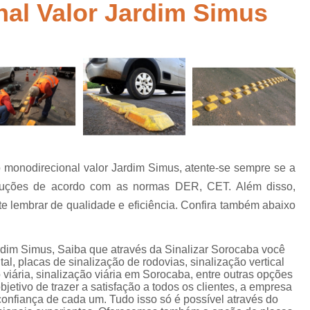
al Valor Jardim Simus
Empresa de Sinalização de Rodovias
Empresa de Sinalização Horizontal
a
Empresa de Sinalização Vertical
Empresa 
Empresa Sinalização de Trânsi
Lombada com Faixa de Pedestre
Lombada de Rua
Lombada Ele
Lombada para Estacionamento
Lombad
 monodirecional valor Jardim Simus, atente-se sempre se a
Lombada Trânsito
Pintura de Sinali
s
luções de acordo com as normas DER, CET. Além disso,
Pintura de Sinalização Tipo Viária
Pintu
e lembrar de qualidade e eficiência. Confira também abaixo
Pintura Placa de Sinalização
Pintura Sin
Pintura Sinalização de Trânsito
rdim Simus, Saiba que através da Sinalizar Sorocaba você
tal, placas de sinalização de rodovias, sinalização vertical
Pintura Sinalização Tipo Horizo
o viária, sinalização viária em Sorocaba, entre outras opções
bjetivo de trazer a satisfação a todos os clientes, a empresa
Placa de Sinalização de Segurança
Pla
onfiança de cada um. Tudo isso só é possível através do