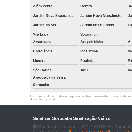
Além Ponte
Centro
Ja
Jardim Nova Esperança
Jardim Nova Manchester
Ja
Jardim do Sol
Jardim dos Estados
Pa
Vila Lucy
Votorantim
Americana
Araçoiabinha
At
Hortolândia
Indaiatuba
It
Limeira
Paulínia
Pi
São Carlos
Tatuí
Va
Araçoiaba da Serra
Sorocaba
O conteúdo do texto desta página é de direito reservado. Sua reprodução, 
de direitos autorais
.
Sinalizar Sorocaba Sinalização Viária
Rua Karim Jammal , 191 PARTE 2 - Sorocab