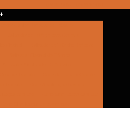
(15) 3017-8157
(15) 99787-4151
izador Cônico Refletivo de Trânsito
Balizador de Tráfego para Rodovia
to Flexível
Balizador de Trânsito Refletivo
r
Balizador Flexível de Trânsito
Balizador Sinalizador de Trânsito
Cone de Trânsito
Cone de Trânsito Grande
a Trânsito
Cone Sinalização Borracha
lização com Led
Cone Sinalização com Luz
Cone Sinalização Emborrachado
e Trânsito
Empresa de Sinalização
Empresa de Sinalização Cone