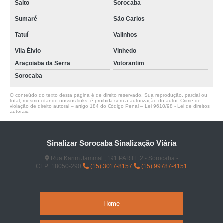
Salto
Sorocaba
Sumaré
São Carlos
Tatuí
Valinhos
Vila Élvio
Vinhedo
Araçoiaba da Serra
Votorantim
Sorocaba
O conteúdo do texto desta página é de direito reservado. Sua reprodução, parcial ou
total, mesmo citando nossos links, é proibida sem a autorização do autor. Crime de
violação de direito autoral – artigo 184 do Código Penal –
Lei 9610/98 - Lei de direitos
autorais
.
Sinalizar Sorocaba Sinalização Viária
Rua Karim Jammal , 191 PARTE 2 - Sorocaba -
CEP: 18050-290
(15) 3017-8157
(15) 99787-4151
Home