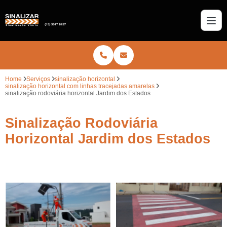
Home
Serviços
sinalização horizontal
sinalização horizontal com linhas tracejadas amarelas
sinalização rodoviária horizontal Jardim dos Estados
Sinalização Rodoviária
Horizontal Jardim dos Estados