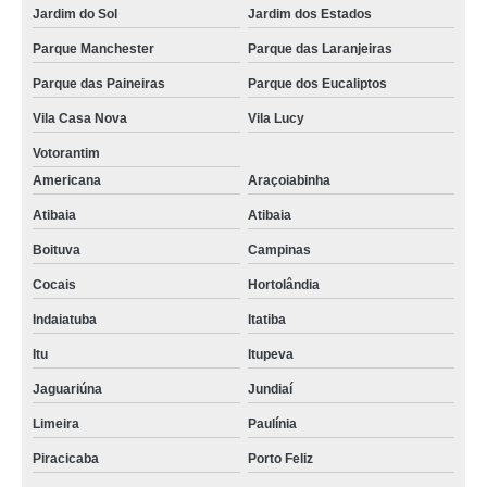
Jardim do Sol
Jardim dos Estados
Parque Manchester
Parque das Laranjeiras
Parque das Paineiras
Parque dos Eucaliptos
Vila Casa Nova
Vila Lucy
Votorantim
Americana
Araçoiabinha
Atibaia
Atibaia
Boituva
Campinas
Cocais
Hortolândia
Indaiatuba
Itatiba
Itu
Itupeva
Jaguariúna
Jundiaí
Limeira
Paulínia
Piracicaba
Porto Feliz