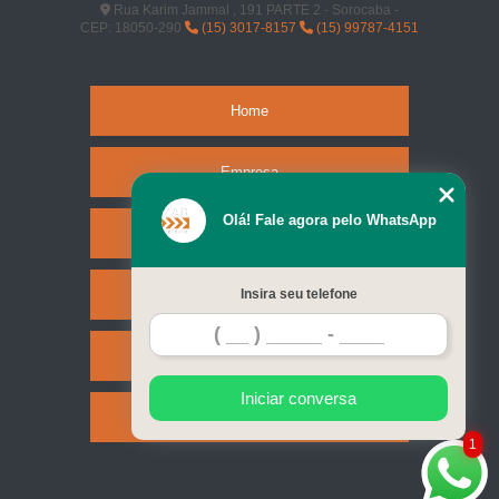
Rua Karim Jammal , 191 PARTE 2 - Sorocaba -
CEP: 18050-290
(15) 3017-8157
(15) 99787-4151
Home
Empresa
Olá! Fale agora pelo WhatsApp
Missão
Serviços
Insira seu telefone
Contato
Iniciar conversa
Mapa do site
1