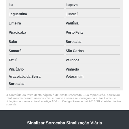
Itu
Itupeva
Jaguariúna
Jundiaí
Limeira
Paulínia
Piracicaba
Porto Feliz
Salto
Sorocaba
Sumaré
São Carlos
Tatuí
Valinhos
Vila Élvio
Vinhedo
Araçoiaba da Serra
Votorantim
Sorocaba
O conteúdo do texto desta página é de direito reservado. Sua reprodução, parcial ou
total, mesmo citando nossos links, é proibida sem a autorização do autor. Crime de
violação de direito autoral – artigo 184 do Código Penal –
Lei 9610/98 - Lei de direitos
autorais
.
Sinalizar Sorocaba Sinalização Viária