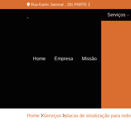
Rua Karim Jammal , 191 PARTE 2
Serviços
Balizadores
de chão
Balizadores
de trânsito
Cones de
Home
Empresa
Missão
trânsito
Empresas
de
sinalização
Lombadas
Pinturas de
sinalização
Home
Serviços
placas de sinalização para rodo
Placas de
sinalização
de