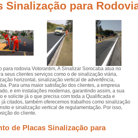
 Sinalização para Rodovi
Empresa de Sinalização de Rodovias
Empresa de Sinalização Horizontal
a
Empresa de Sinalização Vertical
Empresa 
Empresa Sinalização de Trânsi
Lombada com Faixa de Pedestre
Lombada de Rua
Lombada Ele
Lombada para Estacionamento
Lombad
para rodovia Votorantim, A Sinalizar Sorocaba atua no
ra seus clientes serviços como o de sinalização viária,
Lombada Trânsito
Pintura de Sinali
ização horizontal, sinalização vertical de advertência,
s
caba. Para uma maior satisfação dos clientes, a empresa
Pintura de Sinalização Tipo Viária
Pintu
cado, e em instalações modernas, garantindo assim, a sua
e solicite já o que precisa com toda a Qualificada e
Pintura Placa de Sinalização
Pintura Sin
os já citados, também oferecemos trabalhos como sinalização
ansito e sinalização vertical de regulamentação. Por isso,
Pintura Sinalização de Trânsito
ição do cliente.
Pintura Sinalização Tipo Horizo
to de Placas Sinalização para
Placa de Sinalização de Segurança
Pla