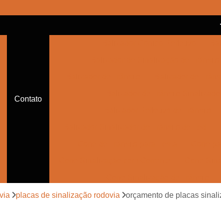
Balizador Cônico Refletivo
Bal
Balizador de Sinalização de Trânsito
Balizador de Trânsito
Balizador de Trânsi
Balizador de Trânsito Sinalizado
Contato
Balizador Refletivo de Trânsito
Balizador Sinalizador de Trânsito de Led
Cone de Trânsito para Festa
Cone par
Cone Sinalização com Corrente
Cone Sina
Cone Sinalização de Trânsito
Cone Sinalizador de Trânsito
Con
via
placas de sinalização rodovia
orçamento de placas sinali
Empresa de Sinalização Auxiliar