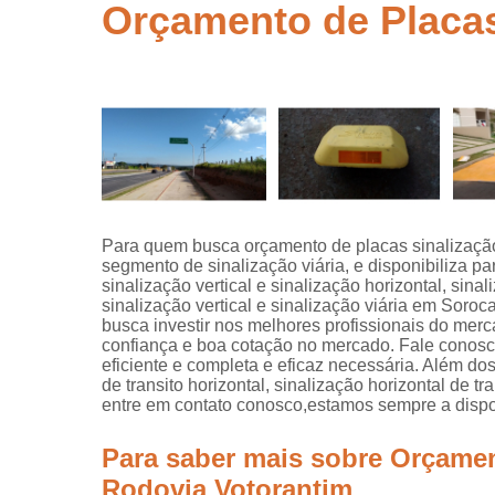
segurança
Orçamento de Placas
Placas de
sinalização
para rodovi
Sinalização
de obra
Sinalização
horizontal
Sinalização
Para quem busca orçamento de placas sinalização 
viária
segmento de sinalização viária, e disponibiliza pa
sinalização vertical e sinalização horizontal, sinal
Sinalizaçõe
sinalização vertical e sinalização viária em Soro
verticais
busca investir nos melhores profissionais do mer
confiança e boa cotação no mercado. Fale conosco 
Tachões
eficiente e completa e eficaz necessária. Além d
de transito horizontal, sinalização horizontal de tr
entre em contato conosco,estamos sempre a dispos
Para saber mais sobre Orçamen
Rodovia Votorantim