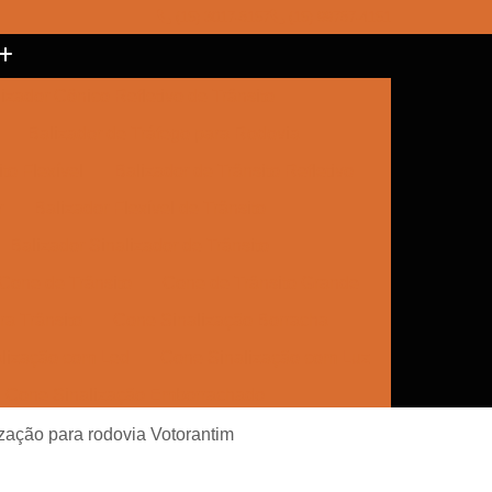
(15) 3017-8157
(15) 99787-4151
izador Cônico Refletivo de Trânsito
Balizador de Tráfego para Rodovia
to Flexível
Balizador de Trânsito Refletivo
r
Balizador Flexível de Trânsito
Balizador Sinalizador de Trânsito
Cone de Trânsito
Cone de Trânsito Grande
a Trânsito
Cone Sinalização Borracha
lização com Led
Cone Sinalização com Luz
Cone Sinalização Emborrachado
e Trânsito
Empresa de Sinalização
zação para rodovia Votorantim
Empresa de Sinalização Cone