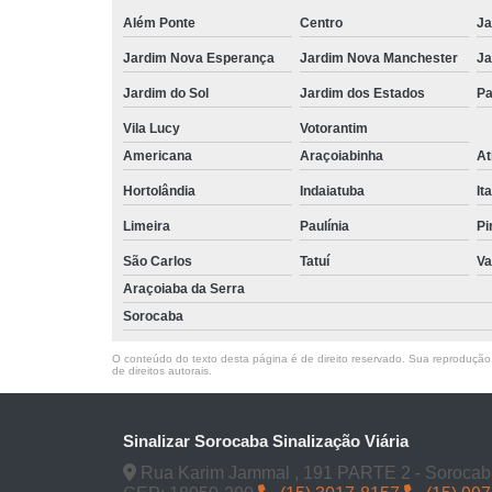
Além Ponte
Centro
Ja
Jardim Nova Esperança
Jardim Nova Manchester
Ja
Jardim do Sol
Jardim dos Estados
Pa
Vila Lucy
Votorantim
Americana
Araçoiabinha
At
Hortolândia
Indaiatuba
It
Limeira
Paulínia
Pi
São Carlos
Tatuí
Va
Araçoiaba da Serra
Sorocaba
O conteúdo do texto desta página é de direito reservado. Sua reprodução, 
de direitos autorais
.
Sinalizar Sorocaba Sinalização Viária
Rua Karim Jammal , 191 PARTE 2 - Sorocab