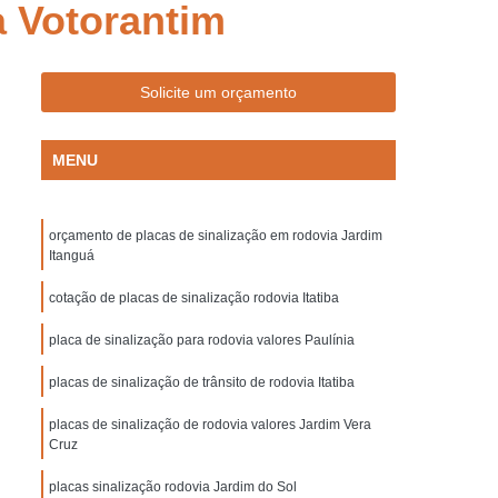
a Votorantim
Empresa de Sinalização de Trânsito
Empresa de Sinalização Lombadas
de Sinalização Viária
Empresa Sinalização
Solicite um orçamento
to
Empresa Sinalização Viária
MENU
Lombada de Borracha para Condomínio
vada
Lombada para Condomínio
orçamento de placas de sinalização em rodovia Jardim
a para Garagem
Lombada Quebra Mola
Itanguá
zação
Pintura de Sinalização Horizontal
cotação de placas de sinalização rodovia Itatiba
ra de Sinalização Viária
Pintura Horizontal
placa de sinalização para rodovia valores Paulínia
alização
Pintura Sinalização de Segurança
placas de sinalização de trânsito de rodovia Itatiba
Pintura Sinalização Horizontal
placas de sinalização de rodovia valores Jardim Vera
ntal
Pintura Sinalização Viária
Cruz
cas de Sinalização de Segurança Bombeiros
placas sinalização rodovia Jardim do Sol