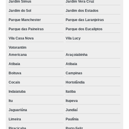
Jardim Simus
Jardim Vera Cruz
Jardim do Sol
Jardim dos Estados
Parque Manchester
Parque das Laranjeiras
Parque das Paineiras
Parque dos Eucaliptos
Vila Casa Nova
Vila Lucy
Votorantim
Americana
Araçoiabinha
Atibaia
Atibaia
Boituva
Campinas
Cocais
Hortolândia
Indaiatuba
Itatiba
Itu
Itupeva
Jaguariúna
Jundiaí
Limeira
Paulínia
Piracicaba
Porto Feliz