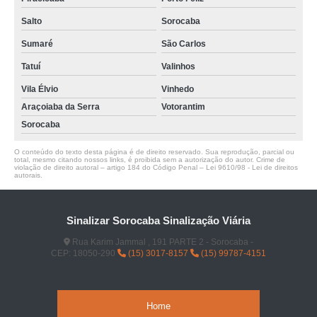
Salto
Sorocaba
Sumaré
São Carlos
Tatuí
Valinhos
Vila Élvio
Vinhedo
Araçoiaba da Serra
Votorantim
Sorocaba
O conteúdo do texto desta página é de direito reservado. Sua reprodução, parcial ou
total, mesmo citando nossos links, é proibida sem a autorização do autor. Crime de
violação de direito autoral – artigo 184 do Código Penal –
Lei 9610/98 - Lei de direitos
autorais
.
Sinalizar Sorocaba Sinalização Viária
Rua Karim Jammal , 191 PARTE 2 - Sorocaba -
CEP: 18050-290
(15) 3017-8157
(15) 99787-4151
Home