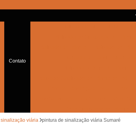
Balizador Cônico Refletivo
Bal
Balizador de Sinalização de Trânsito
Balizador de Trânsito
Balizador de Trânsi
Balizador de Trânsito Sinalizado
Contato
Balizador Refletivo de Trânsito
Balizador Sinalizador de Trânsito de Led
Cone de Trânsito para Festa
Cone par
Cone Sinalização com Corrente
Cone Sina
Cone Sinalização de Trânsito
Cone Sinalizador de Trânsito
Con
 sinalização viária
pintura de sinalização viária Sumaré
Empresa de Sinalização Auxiliar