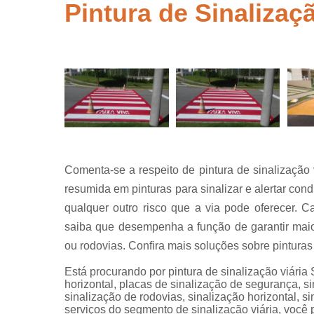
segurança
Pintura de Sinalizaç
Placas de
sinalização
para rodovi
Sinalização
de obra
Sinalização
horizontal
Sinalização
viária
Comenta-se a respeito de pintura de sinalização
Sinalizaçõe
resumida em pinturas para sinalizar e alertar con
verticais
qualquer outro risco que a via pode oferecer. C
Tachões
saiba que desempenha a função de garantir maio
ou rodovias. Confira mais soluções sobre pinturas
Está procurando por pintura de sinalização viária
horizontal, placas de sinalização de segurança, si
sinalização de rodovias, sinalização horizontal, s
serviços do segmento de sinalização viária, você