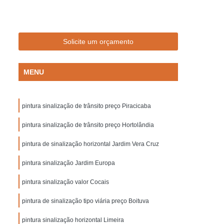
Empresa de Sinalização de Trânsito
Empresa de Sinalização Lombadas
de Sinalização Viária
Empresa Sinalização
Solicite um orçamento
to
Empresa Sinalização Viária
MENU
Lombada de Borracha para Condomínio
vada
Lombada para Condomínio
pintura sinalização de trânsito preço Piracicaba
a para Garagem
Lombada Quebra Mola
zação
pintura sinalização de trânsito preço Hortolândia
Pintura de Sinalização Horizontal
ra de Sinalização Viária
Pintura Horizontal
pintura de sinalização horizontal Jardim Vera Cruz
alização
Pintura Sinalização de Segurança
pintura sinalização Jardim Europa
Pintura Sinalização Horizontal
pintura sinalização valor Cocais
ntal
Pintura Sinalização Viária
pintura de sinalização tipo viária preço Boituva
cas de Sinalização de Segurança Bombeiros
pintura sinalização horizontal Limeira