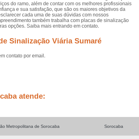
Placas de Sinalização de
viços do ramo, além de contar com os melhores profissionais
fiança e sua satisfação, que são os maiores objetivos da
Placas de Sinalização de Segur
a esclarecer cada uma de suas dúvidas com nossos
empreendimento também trabalha com placas de sinalização
Placas de Sinalizaçã
outras opções. Saiba mais entrando em contato.
Placas de Sinalizaçã
de Sinalização Viária Sumaré
Placas de Sinalização d
Placas de Sinalização de
em contato por email.
Placas de Sinalização de Segurança Sa
Placas de Sinalização de Obras em Rod
Placas de Sinalização de Ro
ocaba atende:
Placas de Sinalização
Placas de Sinalização de Vias Urbanas R
Placas de Sinalização Rodovia
ão Metropolitana de Sorocaba
Sorocaba
Placas Sinalização Rodovia
Sinalizaçã