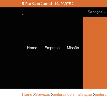
Rua Karim Jammal , 191 PARTE 2
Serviços
Balizadores
de chão
Balizadores
de trânsito
Cones de
Home
Empresa
Missão
trânsito
Empresas
de
sinalização
Lombadas
Pinturas de
sinalização
Home
Serviços
pinturas de sinalização
pintura
Placas de
sinalização
de