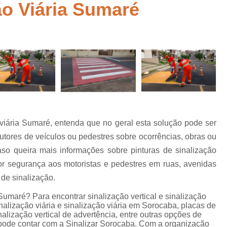
ão Viária Sumaré
Empresa de Sinalização de Rodovias
Empresa de Sinalização Horizontal
a
Empresa de Sinalização Vertical
Empresa 
Empresa Sinalização de Trânsi
Lombada com Faixa de Pedestre
Lombada de Rua
Lombada Ele
Lombada para Estacionamento
Lombad
 viária Sumaré, entenda que no geral esta solução pode ser
Lombada Trânsito
Pintura de Sinali
s
dutores de veículos ou pedestres sobre ocorrências, obras ou
Pintura de Sinalização Tipo Viária
Pintu
aso queira mais informações sobre pinturas de sinalização
Pintura Placa de Sinalização
Pintura Sin
r segurança aos motoristas e pedestres em ruas, avenidas
 de sinalização.
Pintura Sinalização de Trânsito
 Sumaré? Para encontrar sinalização vertical e sinalização
Pintura Sinalização Tipo Horizo
nalização viária e sinalização viária em Sorocaba, placas de
Placa de Sinalização de Segurança
Pla
inalização vertical de advertência, entre outras opções de
 pode contar com a Sinalizar Sorocaba. Com a organização