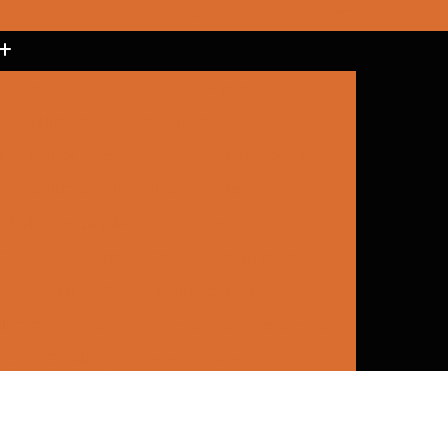
(15) 3017-8157
(15) 99787-4151
izador Cônico Refletivo de Trânsito
Balizador de Tráfego para Rodovia
to Flexível
Balizador de Trânsito Refletivo
r
Balizador Flexível de Trânsito
Balizador Sinalizador de Trânsito
Cone de Trânsito
Cone de Trânsito Grande
a Trânsito
Cone Sinalização Borracha
lização com Led
Cone Sinalização com Luz
Cone Sinalização Emborrachado
e Trânsito
Empresa de Sinalização
Empresa de Sinalização Cone