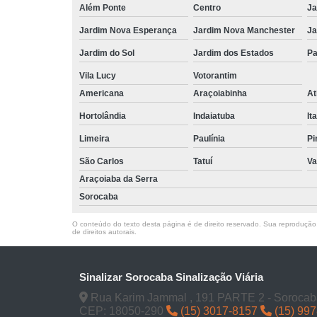
Além Ponte
Centro
Ja
Jardim Nova Esperança
Jardim Nova Manchester
Ja
Jardim do Sol
Jardim dos Estados
Pa
Vila Lucy
Votorantim
Americana
Araçoiabinha
At
Hortolândia
Indaiatuba
It
Limeira
Paulínia
Pi
São Carlos
Tatuí
Va
Araçoiaba da Serra
Sorocaba
O conteúdo do texto desta página é de direito reservado. Sua reprodução, 
de direitos autorais
.
Sinalizar Sorocaba Sinalização Viária
Rua Karim Jammal , 191 PARTE 2 - Sorocab
CEP: 18050-290
(15) 3017-8157
(15) 99