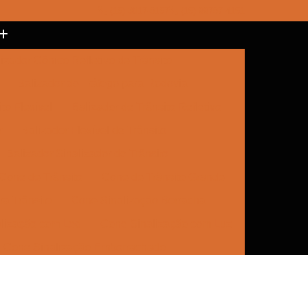
(15) 3017-8157
(15) 99787-4151
izador Cônico Refletivo de Trânsito
Balizador de Tráfego para Rodovia
to Flexível
Balizador de Trânsito Refletivo
r
Balizador Flexível de Trânsito
Balizador Sinalizador de Trânsito
Cone de Trânsito
Cone de Trânsito Grande
a Trânsito
Cone Sinalização Borracha
lização com Led
Cone Sinalização com Luz
Cone Sinalização Emborrachado
e Trânsito
Empresa de Sinalização
Empresa de Sinalização Cone