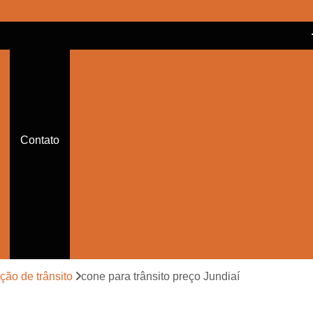
Balizador Cônico Refletivo
Bal
Balizador de Sinalização de Trânsito
Balizador de Trânsito
Balizador de Trânsi
Balizador de Trânsito Sinalizado
Contato
Balizador Refletivo de Trânsito
Balizador Sinalizador de Trânsito de Led
Cone de Trânsito para Festa
Cone par
Cone Sinalização com Corrente
Cone Sina
Cone Sinalização de Trânsito
Cone Sinalizador de Trânsito
Con
ção de trânsito
cone para trânsito preço Jundiaí
Empresa de Sinalização Auxiliar