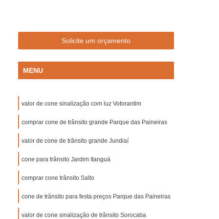
Empresa de Sinalização de Trânsito
Empresa de Sinalização Lombadas
de Sinalização Viária
Empresa Sinalização
Solicite um orçamento
to
Empresa Sinalização Viária
MENU
Lombada de Borracha para Condomínio
vada
Lombada para Condomínio
valor de cone sinalização com luz Votorantim
a para Garagem
Lombada Quebra Mola
zação
comprar cone de trânsito grande Parque das Paineiras
Pintura de Sinalização Horizontal
ra de Sinalização Viária
Pintura Horizontal
valor de cone de trânsito grande Jundiaí
alização
Pintura Sinalização de Segurança
cone para trânsito Jardim Itanguá
Pintura Sinalização Horizontal
comprar cone trânsito Salto
ntal
Pintura Sinalização Viária
cone de trânsito para festa preços Parque das Paineiras
cas de Sinalização de Segurança Bombeiros
valor de cone sinalização de trânsito Sorocaba