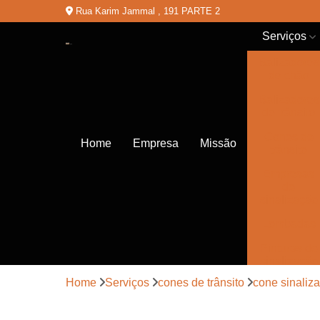
Rua Karim Jammal , 191 PARTE 2
Serviços
Balizadores
de chão
Balizadores
de trânsito
Cones de
Home
Empresa
Missão
trânsito
Empresas
de
sinalização
Lombadas
Pinturas de
sinalização
Home
Serviços
cones de trânsito
cone sinaliza
Placas de
sinalização
de