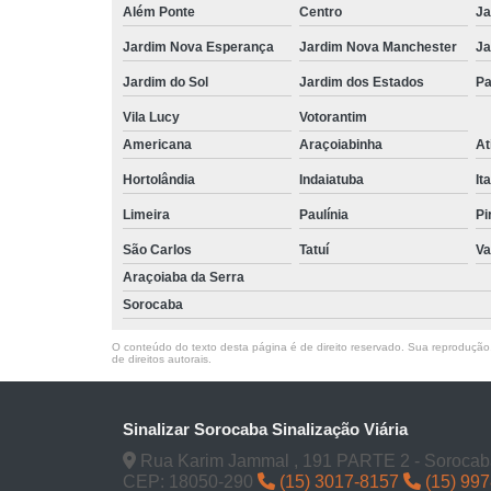
Além Ponte
Centro
Ja
Jardim Nova Esperança
Jardim Nova Manchester
Ja
Jardim do Sol
Jardim dos Estados
Pa
Vila Lucy
Votorantim
Americana
Araçoiabinha
At
Hortolândia
Indaiatuba
It
Limeira
Paulínia
Pi
São Carlos
Tatuí
Va
Araçoiaba da Serra
Sorocaba
O conteúdo do texto desta página é de direito reservado. Sua reprodução, 
de direitos autorais
.
Sinalizar Sorocaba Sinalização Viária
Rua Karim Jammal , 191 PARTE 2 - Sorocab
CEP: 18050-290
(15) 3017-8157
(15) 99