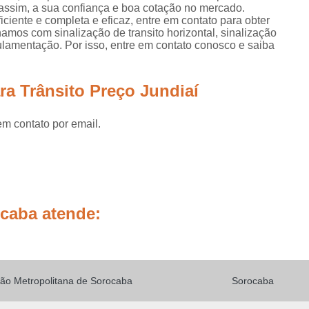
Placas de Sinalização de
assim, a sua confiança e boa cotação no mercado.
ciente e completa e eficaz, entre em contato para obter
Placas de Sinalização de Segur
hamos com sinalização de transito horizontal, sinalização
egulamentação. Por isso, entre em contato conosco e saiba
Placas de Sinalizaçã
Placas de Sinalizaçã
ra Trânsito Preço Jundiaí
Placas de Sinalização d
Placas de Sinalização de
em contato por email.
Placas de Sinalização de Segurança Sa
Placas de Sinalização de Obras em Rod
Placas de Sinalização de Ro
ocaba atende:
Placas de Sinalização
Placas de Sinalização de Vias Urbanas R
Placas de Sinalização Rodovia
ão Metropolitana de Sorocaba
Sorocaba
Placas Sinalização Rodovia
Sinalizaçã