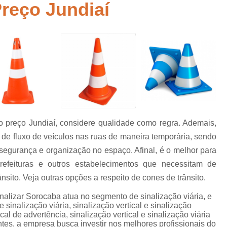
Preço Jundiaí
Empresa de Sinalização de Rodovias
Empresa de Sinalização Horizontal
a
Empresa de Sinalização Vertical
Empresa 
Empresa Sinalização de Trânsi
Lombada com Faixa de Pedestre
Lombada de Rua
Lombada Ele
Lombada para Estacionamento
Lombad
o preço Jundiaí, considere qualidade como regra. Ademais,
Lombada Trânsito
Pintura de Sinali
s
o de fluxo de veículos nas ruas de maneira temporária, sendo
Pintura de Sinalização Tipo Viária
Pintu
 segurança e organização no espaço. Afinal, é o melhor para
Pintura Placa de Sinalização
Pintura Sin
refeituras e outros estabelecimentos que necessitam de
nsito. Veja outras opções a respeito de cones de trânsito.
Pintura Sinalização de Trânsito
nalizar Sorocaba atua no segmento de sinalização viária, e
Pintura Sinalização Tipo Horizo
 sinalização viária, sinalização vertical e sinalização
Placa de Sinalização de Segurança
Pla
ical de advertência, sinalização vertical e sinalização viária
tes, a empresa busca investir nos melhores profissionais do