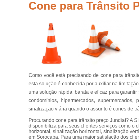
segurança
Cone para Trânsito 
Placas de
sinalização
para rodovi
Sinalização
de obra
Sinalização
horizontal
Sinalização
viária
Como você está precisando de cone para trânsit
Sinalizaçõe
esta solução é conhecida por auxiliar na limitaçã
verticais
uma solução rápida, barata e eficaz para garantir
Tachões
condomínios, hipermercados, supermercados, p
sinalização viária quando o assunto é cones de trâ
Procurando cone para trânsito preço Jundiaí? A Si
disponibiliza para seus clientes serviços como o de
horizontal, sinalização horizontal, sinalização vert
em Sorocaba. Para uma maior satisfação dos clien