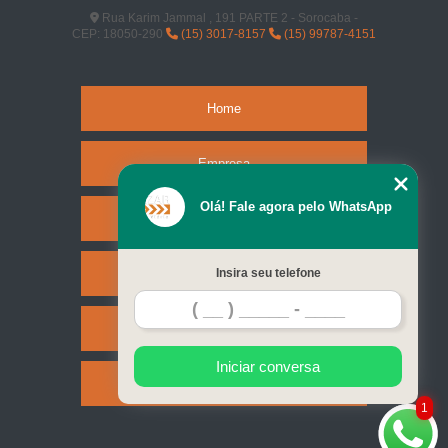
Rua Karim Jammal , 191 PARTE 2 - Sorocaba -
CEP: 18050-290
(15) 3017-8157
(15) 99787-4151
Home
Empresa
Olá! Fale agora pelo WhatsApp
Missão
Serviços
Insira seu telefone
Contato
Iniciar conversa
Mapa do site
1