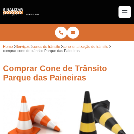
Home
Serviços
cones de trânsito
cone sinalização de trânsito
comprar cone de trânsito Parque das Paineiras
Comprar Cone de Trânsito
Parque das Paineiras