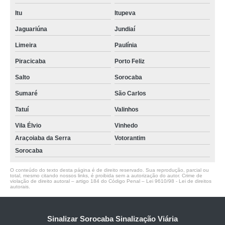
Itu
Itupeva
Jaguariúna
Jundiaí
Limeira
Paulínia
Piracicaba
Porto Feliz
Salto
Sorocaba
Sumaré
São Carlos
Tatuí
Valinhos
Vila Élvio
Vinhedo
Araçoiaba da Serra
Votorantim
Sorocaba
O conteúdo do texto desta página é de direito reservado. Sua reprodução, parcial ou
total, mesmo citando nossos links, é proibida sem a autorização do autor. Crime de
violação de direito autoral – artigo 184 do Código Penal –
Lei 9610/98 - Lei de direitos
autorais
.
Sinalizar Sorocaba Sinalização Viária