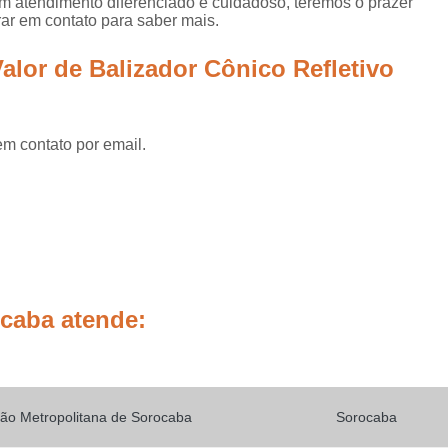
um atendimento diferenciado e cuidadoso, teremos o prazer
Placas de Sinalização de
rar em contato para saber mais.
Placas de Sinalização de Segur
alor de Balizador Cônico Refletivo
Placas de Sinalizaçã
Placas de Sinalizaçã
Placas de Sinalização d
em contato por email.
Placas de Sinalização de
Placas de Sinalização de Segurança Sa
Placas de Sinalização de Obras em Rod
Placas de Sinalização de Ro
Placas de Sinalização
ocaba atende:
Placas de Sinalização de Vias Urbanas R
Placas de Sinalização Rodovia
Placas Sinalização Rodovia
Sinalizaçã
ão Metropolitana de Sorocaba
Sorocaba