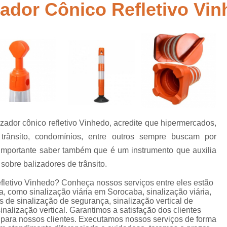
zador Cônico Refletivo Vi
Empresa de Sinalização de Rodovias
Empresa de Sinalização Horizontal
a
Empresa de Sinalização Vertical
Empresa 
Empresa Sinalização de Trânsi
Lombada com Faixa de Pedestre
Lombada de Rua
Lombada Ele
Lombada para Estacionamento
Lombad
izador cônico refletivo Vinhedo, acredite que hipermercados,
Lombada Trânsito
Pintura de Sinali
s
trânsito, condomínios, entre outros sempre buscam por
Pintura de Sinalização Tipo Viária
Pintu
importante saber também que é um instrumento que auxilia
Pintura Placa de Sinalização
Pintura Sin
 sobre balizadores de trânsito.
Pintura Sinalização de Trânsito
efletivo Vinhedo? Conheça nossos serviços entre eles estão
, como sinalização viária em Sorocaba, sinalização viária,
Pintura Sinalização Tipo Horizo
as de sinalização de segurança, sinalização vertical de
inalização vertical. Garantimos a satisfação dos clientes
Placa de Sinalização de Segurança
Pla
 para nossos clientes. Executamos nossos serviços de forma