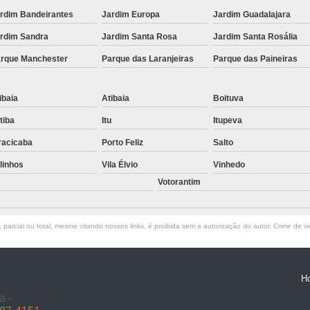
Sinalização de Obras e Dispositivos Auxil
rdim Bandeirantes
Jardim Europa
Jardim Guadalajara
Sinalização de Obras em Vias
S
rdim Sandra
Jardim Santa Rosa
Jardim Santa Rosália
Sinalização de Obras Temporárias
Sinali
rque Manchester
Parque das Laranjeiras
Parque das Paineiras
Sinalização Obras
Sinalização Obras Vias
Sinalização de Trânsito Horizonta
ibaia
Atibaia
Boituva
Sinalização Horizontal co
atiba
Itu
Itupeva
Sinalização Horizontal de Cor Vermel
racicaba
Porto Feliz
Salto
linhos
Sinalização Horizontal de Trânsito Estaciona
Vila Élvio
Vinhedo
Votorantim
Sinalização Horizontal para Deficiente
Sinalização Horizontal Preta
parcial ou total, mesmo citando nossos links, é proibida sem a autorização do autor. Crime de vi
Sinalização Viária a Base de água
Sinalização Viária com Termoplástico
H
Sinalização Viária Horizontal
Si
a -
Sinalização Viária para Shopping