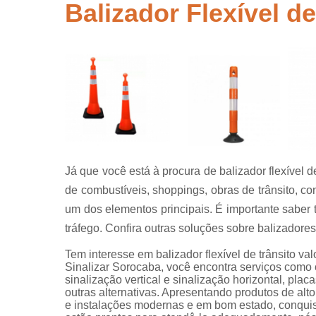
segurança
Balizador Flexível de
Placas de
sinalização
para rodovi
Sinalização
de obra
Sinalização
horizontal
Sinalização
viária
Já que você está à procura de balizador flexível d
Sinalizaçõe
de combustíveis, shoppings, obras de trânsito, 
verticais
um dos elementos principais. É importante saber
Tachões
tráfego. Confira outras soluções sobre balizadores 
Tem interesse em balizador flexível de trânsito val
Sinalizar Sorocaba, você encontra serviços como o
sinalização vertical e sinalização horizontal, plac
outras alternativas. Apresentando produtos de alt
e instalações modernas e em bom estado, conquis