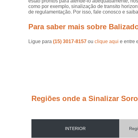
estão prontos para atendê-lo adequadamente, nós o
como por exemplo, sinalização de transito horizonta
de regulamentação. Por isso, fale conosco e saiba
Para saber mais sobre Balizador
Ligue para
(15) 3017-8157
ou
clique aqui
e entre 
Regiões onde a Sinalizar Sor
INTERIOR
Regi