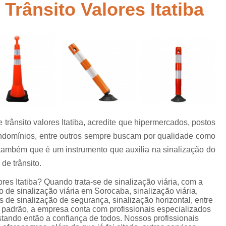
 Trânsito Valores Itatiba
Empresa de Sinalização de Rodovias
Empresa de Sinalização Horizontal
a
Empresa de Sinalização Vertical
Empresa 
Empresa Sinalização de Trânsi
Lombada com Faixa de Pedestre
Lombada de Rua
Lombada Ele
Lombada para Estacionamento
Lombad
e trânsito valores Itatiba, acredite que hipermercados, postos
Lombada Trânsito
Pintura de Sinali
s
condomínios, entre outros sempre buscam por qualidade como
Pintura de Sinalização Tipo Viária
Pintu
 também que é um instrumento que auxilia na sinalização do
Pintura Placa de Sinalização
Pintura Sin
de trânsito.
Pintura Sinalização de Trânsito
ores Itatiba? Quando trata-se de sinalização viária, com a
 de sinalização viária em Sorocaba, sinalização viária,
Pintura Sinalização Tipo Horizo
as de sinalização de segurança, sinalização horizontal, entre
o padrão, a empresa conta com profissionais especializados
Placa de Sinalização de Segurança
Pla
tando então a confiança de todos. Nossos profissionais