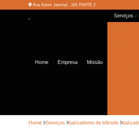
Rua Karim Jammal , 191 PARTE 2
Serviços
Balizadores
de chão
Balizadores
de trânsito
Cones de
Home
Empresa
Missão
trânsito
Empresas
de
sinalização
Lombadas
Pinturas de
sinalização
Home
Serviços
balizadores de trânsito
balizad
Placas de
sinalização
de