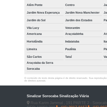
Além Ponte
Centro
Ja
Jardim Nova Esperança
Jardim Nova Manchester
Ja
Jardim do Sol
Jardim dos Estados
Pa
Vila Lucy
Votorantim
Americana
Araçoiabinha
At
Hortolândia
Indaiatuba
It
Limeira
Paulínia
Pi
São Carlos
Tatuí
Va
Araçoiaba da Serra
Sorocaba
O conteúdo do texto desta página é de direito reservado. Sua reprodução, 
de direitos autorais
.
Sinalizar Sorocaba Sinalização Viária
Rua Karim Jammal , 191 PARTE 2 - Sorocab