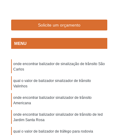
Empresa de Sinalização de Trânsito
Empresa de Sinalização Lombadas
de Sinalização Viária
Empresa Sinalização
Solicite um orçamento
to
Empresa Sinalização Viária
MENU
Lombada de Borracha para Condomínio
vada
Lombada para Condomínio
onde encontrar balizador de sinalização de trânsito São
a para Garagem
Lombada Quebra Mola
Carlos
zação
Pintura de Sinalização Horizontal
qual o valor de balizador sinalizador de trânsito
ra de Sinalização Viária
Pintura Horizontal
Valinhos
alização
Pintura Sinalização de Segurança
onde encontrar balizador sinalizador de trânsito
Americana
Pintura Sinalização Horizontal
onde encontrar balizador sinalizador de trânsito de led
ntal
Pintura Sinalização Viária
Jardim Santa Rosa
cas de Sinalização de Segurança Bombeiros
qual o valor de balizador de tráfego para rodovia