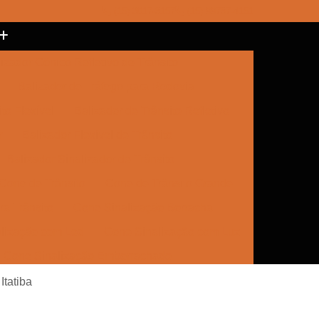
(15) 3017-8157
(15) 99787-4151
izador Cônico Refletivo de Trânsito
Balizador de Tráfego para Rodovia
to Flexível
Balizador de Trânsito Refletivo
r
Balizador Flexível de Trânsito
Balizador Sinalizador de Trânsito
Cone de Trânsito
Cone de Trânsito Grande
a Trânsito
Cone Sinalização Borracha
lização com Led
Cone Sinalização com Luz
Cone Sinalização Emborrachado
e Trânsito
Empresa de Sinalização
Itatiba
Empresa de Sinalização Cone