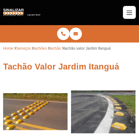
Home
Serviços
tachões
tachão
tachão valor Jardim Itanguá
Tachão Valor Jardim Itanguá