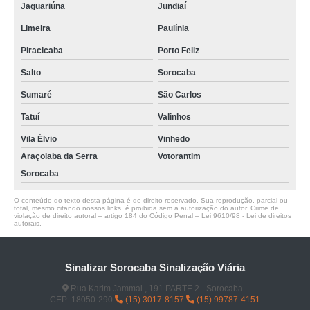
Jaguariúna
Jundiaí
Limeira
Paulínia
Piracicaba
Porto Feliz
Salto
Sorocaba
Sumaré
São Carlos
Tatuí
Valinhos
Vila Élvio
Vinhedo
Araçoiaba da Serra
Votorantim
Sorocaba
O conteúdo do texto desta página é de direito reservado. Sua reprodução, parcial ou
total, mesmo citando nossos links, é proibida sem a autorização do autor. Crime de
violação de direito autoral – artigo 184 do Código Penal –
Lei 9610/98 - Lei de direitos
autorais
.
Sinalizar Sorocaba Sinalização Viária
Rua Karim Jammal , 191 PARTE 2 - Sorocaba -
CEP: 18050-290
(15) 3017-8157
(15) 99787-4151