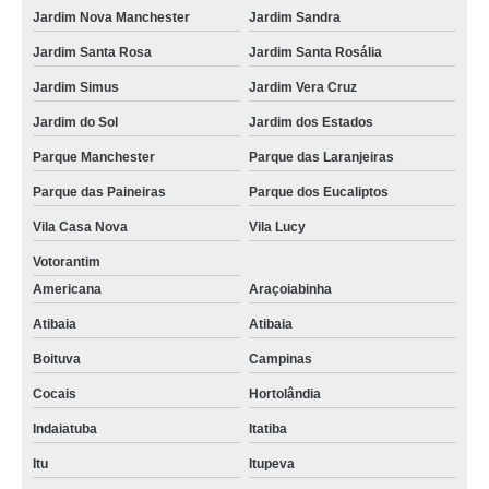
Jardim Nova Manchester
Jardim Sandra
Jardim Santa Rosa
Jardim Santa Rosália
Jardim Simus
Jardim Vera Cruz
Jardim do Sol
Jardim dos Estados
Parque Manchester
Parque das Laranjeiras
Parque das Paineiras
Parque dos Eucaliptos
Vila Casa Nova
Vila Lucy
Votorantim
Americana
Araçoiabinha
Atibaia
Atibaia
Boituva
Campinas
Cocais
Hortolândia
Indaiatuba
Itatiba
Itu
Itupeva