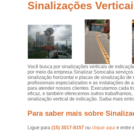
segurança
Sinalizações Vertica
Placas de
sinalização
para rodovi
Sinalização
de obra
Sinalização
horizontal
Sinalização
Você busca por sinalizações verticais de indicação
viária
por meio da empresa Sinalizar Sorocaba serviços 
sinalização horizontal e placas de sinalização de 
Sinalizaçõe
profissionais especializados e as instalações de
verticais
para atender nossos clientes. Executamos cada tr
eficaz, e também oferecemos outros trabalhamos, a
Tachões
sinalização vertical de indicação. Saiba mais en
Para saber mais sobre Sinaliza
Ligue para
(15) 3017-8157
ou
clique aqui
e entre 