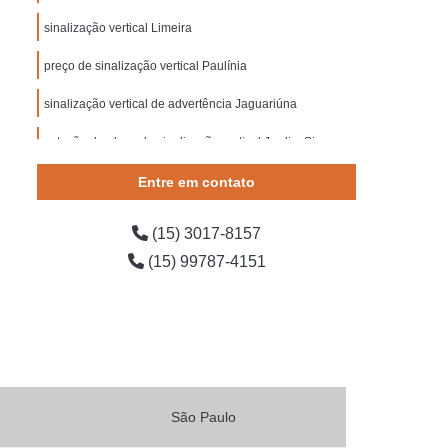
 Segurança contra Incêndio
sinalização vertical Limeira
ança do Trabalho Construção Civil
preço de sinalização vertical Paulínia
o de Segurança em Obras
sinalização vertical de advertência Jaguariúna
o de Segurança Escadas
e Segurança para Bombeiros
cotação de placa de sinalização vertical Jardim Simus
 Segurança para Condomínio
Entre em contato
ída
Placa de Sinalização para Rodovia
(15) 3017-8157
ovia
Placas de Sinalização de Rodovia
(15) 99787-4151
dovias Que Indicam Velocidade
 de Trânsito de Rodovia
odovia
Placas de Sinalização em Rodovia
Placas Sinalização para Rodovia
o de Obras
Sinalização de Obras de Vias
São Paulo