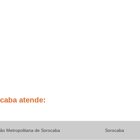
Placas de Sinalização de
Placas de Sinalização de Segur
Placas de Sinalizaçã
Placas de Sinalizaçã
Placas de Sinalização d
Placas de Sinalização de
Placas de Sinalização de Segurança Sa
Placas de Sinalização de Obras em Rod
Placas de Sinalização de Ro
Placas de Sinalização
ocaba atende:
Placas de Sinalização de Vias Urbanas R
Placas de Sinalização Rodovia
Placas Sinalização Rodovia
Sinalizaçã
ão Metropolitana de Sorocaba
Sorocaba