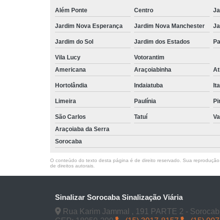
Além Ponte
Centro
Ja
Jardim Nova Esperança
Jardim Nova Manchester
Ja
Jardim do Sol
Jardim dos Estados
Pa
Vila Lucy
Votorantim
Americana
Araçoiabinha
At
Hortolândia
Indaiatuba
It
Limeira
Paulínia
Pi
São Carlos
Tatuí
Va
Araçoiaba da Serra
Sorocaba
O conteúdo do texto desta página é de direito reservado. Sua reprodução, 
de direitos autorais
.
Sinalizar Sorocaba Sinalização Viária
Rua Karim Jammal , 191 PARTE 2 - Sorocab