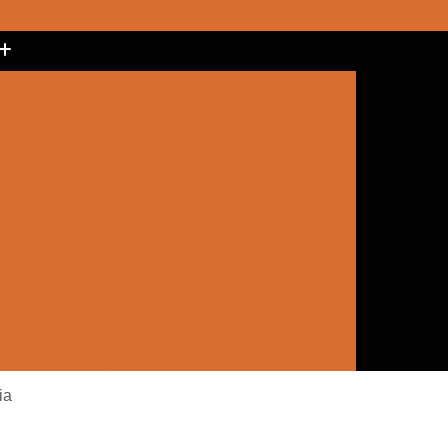
(15) 3017-8157
(15) 99787-4151
izador Cônico Refletivo de Trânsito
Balizador de Tráfego para Rodovia
to Flexível
Balizador de Trânsito Refletivo
r
Balizador Flexível de Trânsito
Balizador Sinalizador de Trânsito
Cone de Trânsito
Cone de Trânsito Grande
a Trânsito
Cone Sinalização Borracha
lização com Led
Cone Sinalização com Luz
Cone Sinalização Emborrachado
e Trânsito
Empresa de Sinalização
aia
Empresa de Sinalização Cone