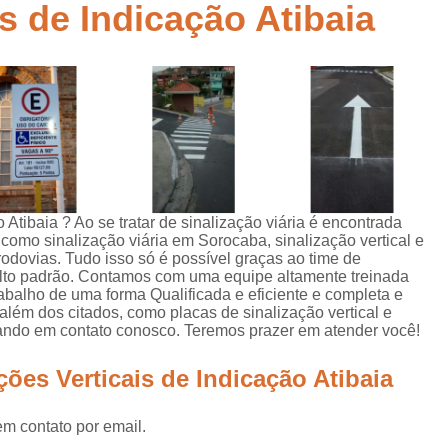
is de Indicação Atibaia
Empresa de Sinalização de Rodovias
Empresa de Sinalização Horizontal
a
Empresa de Sinalização Vertical
Empresa 
Empresa Sinalização de Trânsi
Lombada com Faixa de Pedestre
Lombada de Rua
Lombada Ele
Lombada para Estacionamento
Lombad
 Atibaia ? Ao se tratar de sinalização viária é encontrada
como sinalização viária em Sorocaba, sinalização vertical e
Lombada Trânsito
Pintura de Sinali
rodovias. Tudo isso só é possível graças ao time de
s
 alto padrão. Contamos com uma equipe altamente treinada
Pintura de Sinalização Tipo Viária
Pintu
abalho de uma forma Qualificada e eficiente e completa e
lém dos citados, como placas de sinalização vertical e
Pintura Placa de Sinalização
Pintura Sin
trando em contato conosco. Teremos prazer em atender você!
Pintura Sinalização de Trânsito
ções Verticais de Indicação Atibaia
Pintura Sinalização Tipo Horizo
Placa de Sinalização de Segurança
Pla
em contato por email.