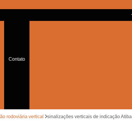
Balizador Cônico Refletivo
Bal
Balizador de Sinalização de Trânsito
Balizador de Trânsito
Balizador de Trânsi
Balizador de Trânsito Sinalizado
Contato
Balizador Refletivo de Trânsito
Balizador Sinalizador de Trânsito de Led
Cone de Trânsito para Festa
Cone par
Cone Sinalização com Corrente
Cone Sina
Cone Sinalização de Trânsito
Cone Sinalizador de Trânsito
Con
ão rodoviária vertical
sinalizações verticais de indicação Atib
Empresa de Sinalização Auxiliar