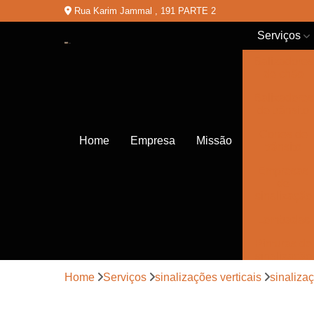
Rua Karim Jammal , 191 PARTE 2
Serviços
Balizadores
de chão
Balizadores
de trânsito
Cones de
Home
Empresa
Missão
trânsito
Empresas
de
sinalização
Lombadas
Pinturas de
sinalização
Home
Serviços
sinalizações verticais
sinalizaç
Placas de
sinalização
de