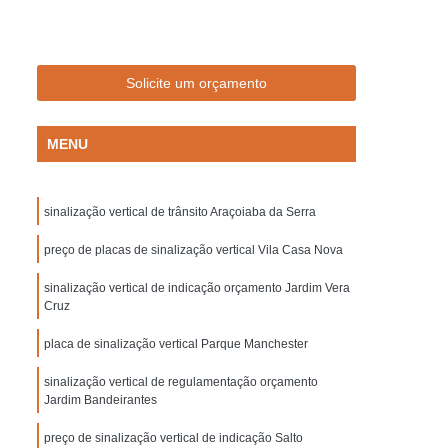
Empresa de Sinalização de Trânsito
Empresa de Sinalização Lombadas
de Sinalização Viária
Empresa Sinalização
Solicite um orçamento
to
Empresa Sinalização Viária
MENU
Lombada de Borracha para Condomínio
vada
Lombada para Condomínio
sinalização vertical de trânsito Araçoiaba da Serra
a para Garagem
Lombada Quebra Mola
zação
preço de placas de sinalização vertical Vila Casa Nova
Pintura de Sinalização Horizontal
ra de Sinalização Viária
Pintura Horizontal
sinalização vertical de indicação orçamento Jardim Vera
Cruz
alização
Pintura Sinalização de Segurança
placa de sinalização vertical Parque Manchester
Pintura Sinalização Horizontal
sinalização vertical de regulamentação orçamento
ntal
Pintura Sinalização Viária
Jardim Bandeirantes
cas de Sinalização de Segurança Bombeiros
preço de sinalização vertical de indicação Salto