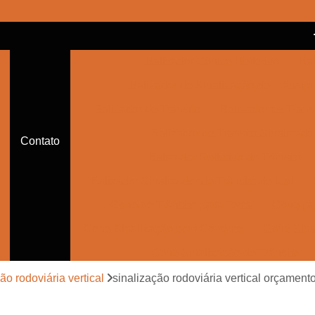
Balizador Cônico Refletivo
Bal
Balizador de Sinalização de Trânsito
Balizador de Trânsito
Balizador de Trânsi
Balizador de Trânsito Sinalizado
Contato
Balizador Refletivo de Trânsito
Balizador Sinalizador de Trânsito de Led
Cone de Trânsito para Festa
Cone par
Cone Sinalização com Corrente
Cone Sina
Cone Sinalização de Trânsito
Cone Sinalizador de Trânsito
Con
ão rodoviária vertical
sinalização rodoviária vertical orçamen
Empresa de Sinalização Auxiliar