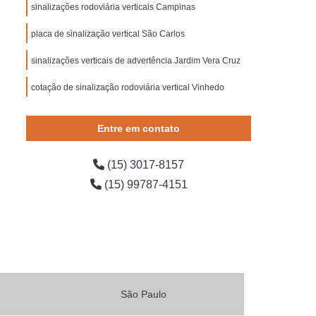
 Segurança contra Incêndio
sinalizações rodoviária verticais Campinas
ança do Trabalho Construção Civil
placa de sinalização vertical São Carlos
o de Segurança em Obras
sinalizações verticais de advertência Jardim Vera Cruz
o de Segurança Escadas
cotação de sinalização rodoviária vertical Vinhedo
e Segurança para Bombeiros
 Segurança para Condomínio
Entre em contato
ída
Placa de Sinalização para Rodovia
(15) 3017-8157
ovia
Placas de Sinalização de Rodovia
(15) 99787-4151
dovias Que Indicam Velocidade
 de Trânsito de Rodovia
odovia
Placas de Sinalização em Rodovia
Placas Sinalização para Rodovia
o de Obras
Sinalização de Obras de Vias
São Paulo