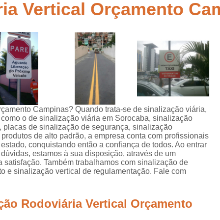
ria Vertical Orçamento Ca
Empresa de Sinalização de Rodovias
Empresa de Sinalização Horizontal
a
Empresa de Sinalização Vertical
Empresa 
Empresa Sinalização de Trânsi
Lombada com Faixa de Pedestre
Lombada de Rua
Lombada Ele
Lombada para Estacionamento
Lombad
orçamento Campinas? Quando trata-se de sinalização viária,
 como o de sinalização viária em Sorocaba, sinalização
Lombada Trânsito
Pintura de Sinali
al, placas de sinalização de segurança, sinalização
s
o produtos de alto padrão, a empresa conta com profissionais
Pintura de Sinalização Tipo Viária
Pintu
stado, conquistando então a confiança de todos. Ao entrar
 dúvidas, estamos à sua disposição, através de um
Pintura Placa de Sinalização
Pintura Sin
 satisfação. Também trabalhamos com sinalização de
sito e sinalização vertical de regulamentação. Fale com
Pintura Sinalização de Trânsito
Pintura Sinalização Tipo Horizo
ação Rodoviária Vertical Orçamento
Placa de Sinalização de Segurança
Pla