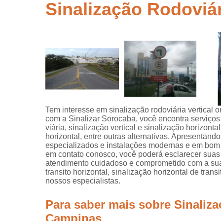
segurança
Sinalização Rodoviá
Placas de
sinalização
para rodovi
Sinalização
de obra
Sinalização
horizontal
Sinalização
Tem interesse em sinalização rodoviária vertical 
viária
com a Sinalizar Sorocaba, você encontra serviços
viária, sinalização vertical e sinalização horizont
Sinalizaçõe
horizontal, entre outras alternativas. Apresentand
verticais
especializados e instalações modernas e em bom e
em contato conosco, você poderá esclarecer suas
Tachões
atendimento cuidadoso e comprometido com a sua
transito horizontal, sinalização horizontal de tran
nossos especialistas.
Para saber mais sobre Sinaliz
Campinas