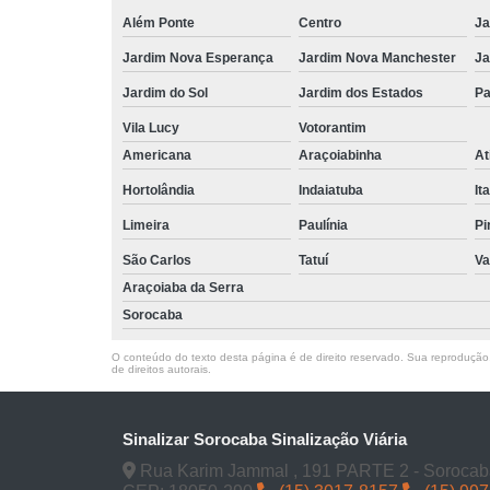
Além Ponte
Centro
Ja
Jardim Nova Esperança
Jardim Nova Manchester
Ja
Jardim do Sol
Jardim dos Estados
Pa
Vila Lucy
Votorantim
Americana
Araçoiabinha
At
Hortolândia
Indaiatuba
It
Limeira
Paulínia
Pi
São Carlos
Tatuí
Va
Araçoiaba da Serra
Sorocaba
O conteúdo do texto desta página é de direito reservado. Sua reprodução, 
de direitos autorais
.
Sinalizar Sorocaba Sinalização Viária
Rua Karim Jammal , 191 PARTE 2 - Sorocab