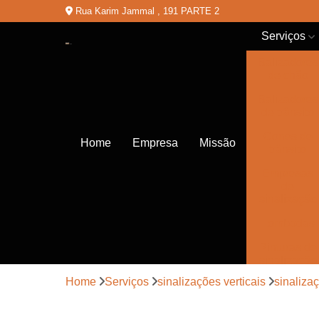
Rua Karim Jammal , 191 PARTE 2
Serviços
Balizadores
de chão
Balizadores
de trânsito
Cones de
Home
Empresa
Missão
trânsito
Empresas
de
sinalização
Lombadas
Pinturas de
sinalização
Home
Serviços
sinalizações verticais
sinalizaç
Placas de
sinalização
de