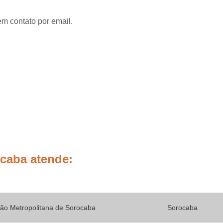
Placas de Sinalização de
Placas de Sinalização de Segur
em contato por email.
Placas de Sinalizaçã
Placas de Sinalizaçã
Placas de Sinalização d
Placas de Sinalização de
Placas de Sinalização de Segurança Sa
Placas de Sinalização de Obras em Rod
Placas de Sinalização de Ro
Placas de Sinalização
ocaba atende:
Placas de Sinalização de Vias Urbanas R
Placas de Sinalização Rodovia
Placas Sinalização Rodovia
Sinalizaçã
ão Metropolitana de Sorocaba
Sorocaba