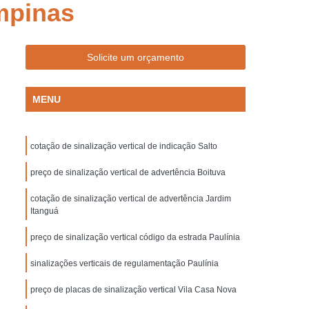
mpinas
Empresa de Sinalização de Trânsito
Empresa de Sinalização Lombadas
de Sinalização Viária
Empresa Sinalização
Solicite um orçamento
to
Empresa Sinalização Viária
MENU
Lombada de Borracha para Condomínio
vada
Lombada para Condomínio
cotação de sinalização vertical de indicação Salto
a para Garagem
Lombada Quebra Mola
zação
preço de sinalização vertical de advertência Boituva
Pintura de Sinalização Horizontal
ra de Sinalização Viária
Pintura Horizontal
cotação de sinalização vertical de advertência Jardim
Itanguá
alização
Pintura Sinalização de Segurança
preço de sinalização vertical código da estrada Paulínia
Pintura Sinalização Horizontal
sinalizações verticais de regulamentação Paulínia
ntal
Pintura Sinalização Viária
cas de Sinalização de Segurança Bombeiros
preço de placas de sinalização vertical Vila Casa Nova