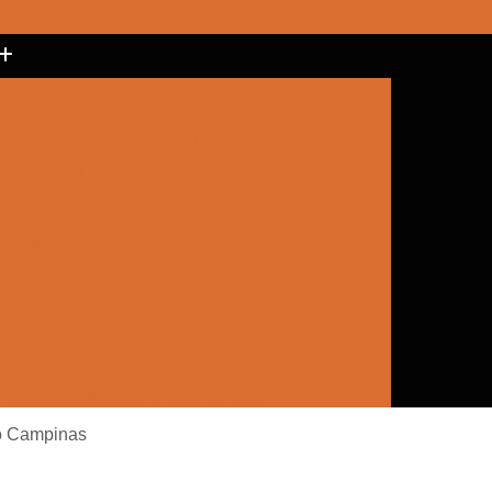
(15) 3017-8157
(15) 99787-4151
izador Cônico Refletivo de Trânsito
Balizador de Tráfego para Rodovia
to Flexível
Balizador de Trânsito Refletivo
r
Balizador Flexível de Trânsito
Balizador Sinalizador de Trânsito
Cone de Trânsito
Cone de Trânsito Grande
a Trânsito
Cone Sinalização Borracha
lização com Led
Cone Sinalização com Luz
Cone Sinalização Emborrachado
e Trânsito
Empresa de Sinalização
to Campinas
Empresa de Sinalização Cone