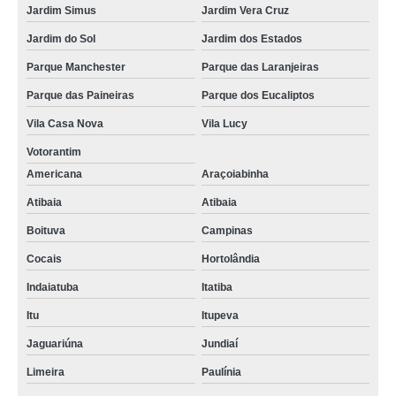
Jardim Simus
Jardim Vera Cruz
Jardim do Sol
Jardim dos Estados
Parque Manchester
Parque das Laranjeiras
Parque das Paineiras
Parque dos Eucaliptos
Vila Casa Nova
Vila Lucy
Votorantim
Americana
Araçoiabinha
Atibaia
Atibaia
Boituva
Campinas
Cocais
Hortolândia
Indaiatuba
Itatiba
Itu
Itupeva
Jaguariúna
Jundiaí
Limeira
Paulínia