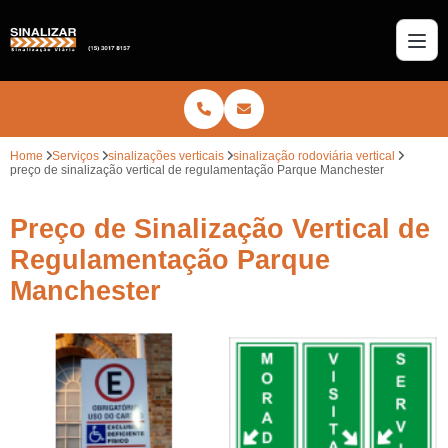
Home
Serviços
sinalizações verticais
sinalização rodoviária vertical
preço de sinalização vertical de regulamentação Parque Manchester
Preço de Sinalização Vertical de
Regulamentação Parque
Manchester