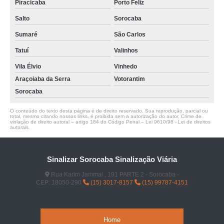
Piracicaba
Porto Feliz
Salto
Sorocaba
Sumaré
São Carlos
Tatuí
Valinhos
Vila Élvio
Vinhedo
Araçoiaba da Serra
Votorantim
Sorocaba
O conteúdo do texto desta página é de direito reservado. Sua reprodução, parcial ou
total, mesmo citando nossos links, é proibida sem a autorização do autor. Crime de
violação de direito autoral – artigo 184 do Código Penal –
Lei 9610/98 - Lei de direitos
autorais
.
Sinalizar Sorocaba Sinalização Viária
Rua Karim Jammal , 191 PARTE 2 - Sorocaba -
CEP: 18050-290
(15) 3017-8157
(15) 99787-4151
Home