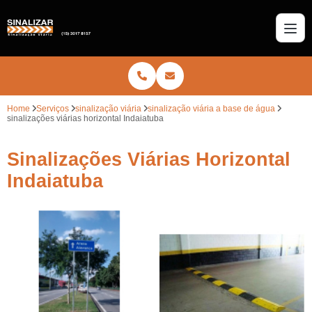
Home
Serviços
sinalização viária
sinalização viária a base de água
sinalizações viárias horizontal Indaiatuba
Sinalizações Viárias Horizontal
Indaiatuba