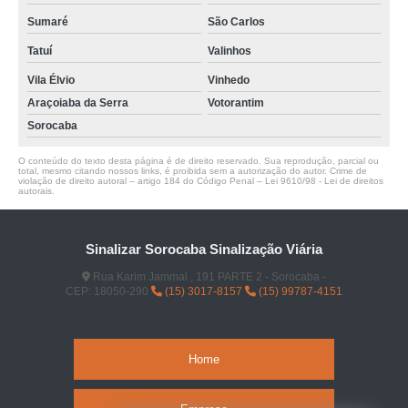
Sumaré
São Carlos
Tatuí
Valinhos
Vila Élvio
Vinhedo
Araçoiaba da Serra
Votorantim
Sorocaba
O conteúdo do texto desta página é de direito reservado. Sua reprodução, parcial ou
total, mesmo citando nossos links, é proibida sem a autorização do autor. Crime de
violação de direito autoral – artigo 184 do Código Penal –
Lei 9610/98 - Lei de direitos
autorais
.
Sinalizar Sorocaba Sinalização Viária
Rua Karim Jammal , 191 PARTE 2 - Sorocaba -
CEP: 18050-290
(15) 3017-8157
(15) 99787-4151
Home