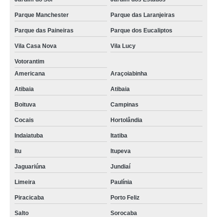
Parque Manchester
Parque das Laranjeiras
Parque das Paineiras
Parque dos Eucaliptos
Vila Casa Nova
Vila Lucy
Votorantim
Americana
Araçoiabinha
Atibaia
Atibaia
Boituva
Campinas
Cocais
Hortolândia
Indaiatuba
Itatiba
Itu
Itupeva
Jaguariúna
Jundiaí
Limeira
Paulínia
Piracicaba
Porto Feliz
Salto
Sorocaba