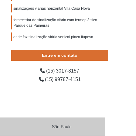
 Segurança contra Incêndio
sinalizações viárias horizontal Vila Casa Nova
ança do Trabalho Construção Civil
fornecedor de sinalização viária com termoplástico
o de Segurança em Obras
Parque das Paineiras
o de Segurança Escadas
onde faz sinalização viária vertical placa Itupeva
e Segurança para Bombeiros
sinalização viária faixa de pedestre preço Piracicaba
 Segurança para Condomínio
Entre em contato
ída
Placa de Sinalização para Rodovia
(15) 3017-8157
ovia
Placas de Sinalização de Rodovia
(15) 99787-4151
dovias Que Indicam Velocidade
 de Trânsito de Rodovia
odovia
Placas de Sinalização em Rodovia
Placas Sinalização para Rodovia
o de Obras
Sinalização de Obras de Vias
São Paulo