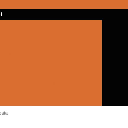
(15) 3017-8157
(15) 99787-4151
izador Cônico Refletivo de Trânsito
Balizador de Tráfego para Rodovia
to Flexível
Balizador de Trânsito Refletivo
r
Balizador Flexível de Trânsito
Balizador Sinalizador de Trânsito
Cone de Trânsito
Cone de Trânsito Grande
a Trânsito
Cone Sinalização Borracha
lização com Led
Cone Sinalização com Luz
Cone Sinalização Emborrachado
e Trânsito
Empresa de Sinalização
ibaia
Empresa de Sinalização Cone