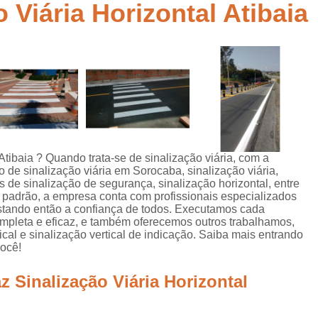
 Viária Horizontal Atibaia
Empresa de Sinalização de Rodovias
Empresa de Sinalização Horizontal
a
Empresa de Sinalização Vertical
Empresa 
Empresa Sinalização de Trânsi
Lombada com Faixa de Pedestre
Lombada de Rua
Lombada Ele
Lombada para Estacionamento
Lombad
Atibaia ? Quando trata-se de sinalização viária, com a
 de sinalização viária em Sorocaba, sinalização viária,
Lombada Trânsito
Pintura de Sinali
as de sinalização de segurança, sinalização horizontal, entre
s
o padrão, a empresa conta com profissionais especializados
Pintura de Sinalização Tipo Viária
Pintu
stando então a confiança de todos. Executamos cada
completa e eficaz, e também oferecemos outros trabalhamos,
Pintura Placa de Sinalização
Pintura Sin
cal e sinalização vertical de indicação. Saiba mais entrando
ocê!
Pintura Sinalização de Trânsito
Pintura Sinalização Tipo Horizo
 Sinalização Viária Horizontal
Placa de Sinalização de Segurança
Pla