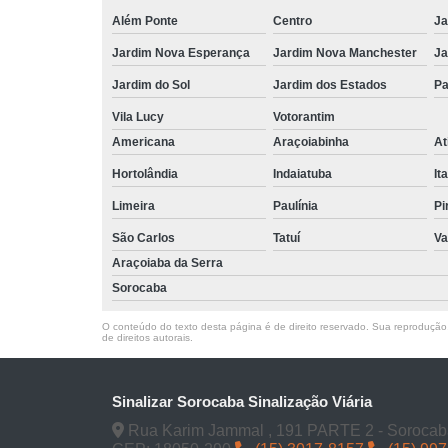
Além Ponte
Centro
Ja
Jardim Nova Esperança
Jardim Nova Manchester
Ja
Jardim do Sol
Jardim dos Estados
Pa
Vila Lucy
Votorantim
Americana
Araçoiabinha
At
Hortolândia
Indaiatuba
It
Limeira
Paulínia
Pi
São Carlos
Tatuí
Va
Araçoiaba da Serra
Sorocaba
O conteúdo do texto desta página é de direito reservado. Sua reprodução, 
de direitos autorais
.
Sinalizar Sorocaba Sinalização Viária
Rua Karim Jammal , 191 PARTE 2 - Sorocab