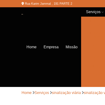
Rua Karim Jammal , 191 PARTE 2
Serviços
Balizadores
de chão
Balizadores
de trânsito
Cones de
Home
Empresa
Missão
trânsito
Empresas
de
sinalização
Lombadas
Pinturas de
sinalização
Home
Serviços
sinalização viária
sinalização 
Placas de
sinalização
de