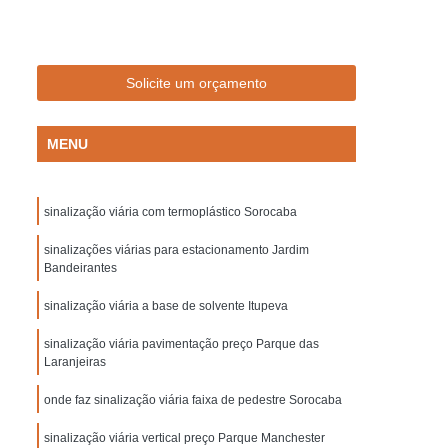
Empresa de Sinalização de Trânsito
Empresa de Sinalização Lombadas
de Sinalização Viária
Empresa Sinalização
Solicite um orçamento
to
Empresa Sinalização Viária
MENU
Lombada de Borracha para Condomínio
vada
Lombada para Condomínio
sinalização viária com termoplástico Sorocaba
a para Garagem
Lombada Quebra Mola
zação
sinalizações viárias para estacionamento Jardim
Pintura de Sinalização Horizontal
Bandeirantes
ra de Sinalização Viária
Pintura Horizontal
sinalização viária a base de solvente Itupeva
alização
Pintura Sinalização de Segurança
sinalização viária pavimentação preço Parque das
Pintura Sinalização Horizontal
Laranjeiras
ntal
Pintura Sinalização Viária
onde faz sinalização viária faixa de pedestre Sorocaba
cas de Sinalização de Segurança Bombeiros
sinalização viária vertical preço Parque Manchester