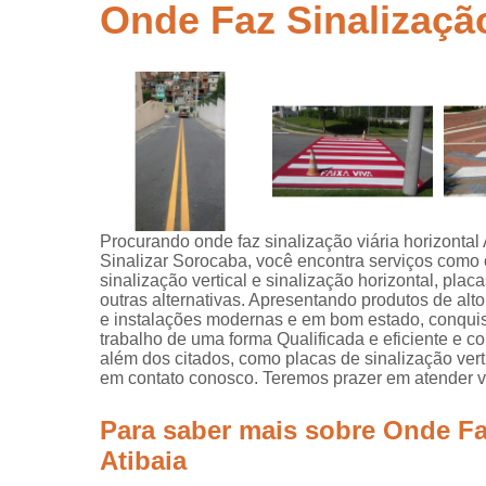
segurança
Onde Faz Sinalização
Placas de
sinalização
para rodovi
Sinalização
de obra
Sinalização
horizontal
Sinalização
Procurando onde faz sinalização viária horizontal 
viária
Sinalizar Sorocaba, você encontra serviços como o
sinalização vertical e sinalização horizontal, plac
Sinalizaçõe
outras alternativas. Apresentando produtos de alt
verticais
e instalações modernas e em bom estado, conqui
trabalho de uma forma Qualificada e eficiente e 
Tachões
além dos citados, como placas de sinalização verti
em contato conosco. Teremos prazer em atender v
Para saber mais sobre Onde Faz
Atibaia