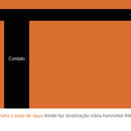
Balizador Cônico Refletivo
Bal
Balizador de Sinalização de Trânsito
Balizador de Trânsito
Balizador de Trânsi
Balizador de Trânsito Sinalizado
Contato
Balizador Refletivo de Trânsito
Balizador Sinalizador de Trânsito de Led
Cone de Trânsito para Festa
Cone par
Cone Sinalização com Corrente
Cone Sina
Cone Sinalização de Trânsito
Cone Sinalizador de Trânsito
Con
viária a base de água
onde faz sinalização viária horizontal At
Empresa de Sinalização Auxiliar