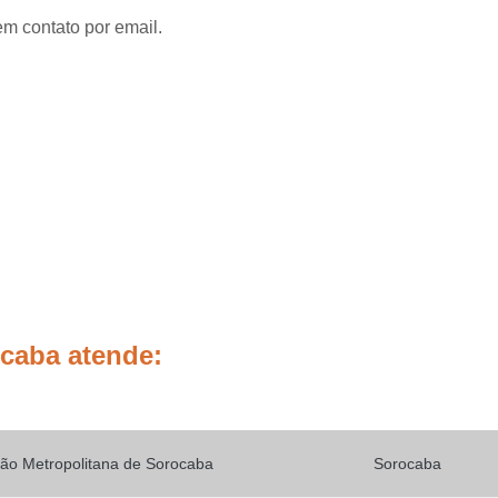
Placas de Sinalização de
em contato por email.
Placas de Sinalização de Segur
Placas de Sinalizaçã
Placas de Sinalizaçã
Placas de Sinalização d
Placas de Sinalização de
Placas de Sinalização de Segurança Sa
Placas de Sinalização de Obras em Rod
Placas de Sinalização de Ro
Placas de Sinalização
ocaba atende:
Placas de Sinalização de Vias Urbanas R
Placas de Sinalização Rodovia
Placas Sinalização Rodovia
Sinalizaçã
ão Metropolitana de Sorocaba
Sorocaba