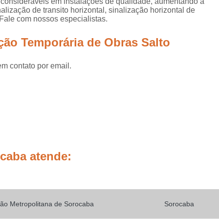
s consideráveis em instalações de qualidade, aumentando a
Placas de Sinalização de
ização de transito horizontal, sinalização horizontal de
 Fale com nossos especialistas.
Placas de Sinalização de Segur
Placas de Sinalizaçã
ação Temporária de Obras Salto
Placas de Sinalizaçã
em contato por email.
Placas de Sinalização d
Placas de Sinalização de
Placas de Sinalização de Segurança Sa
Placas de Sinalização de Obras em Rod
Placas de Sinalização de Ro
Placas de Sinalização
ocaba atende:
Placas de Sinalização de Vias Urbanas R
Placas de Sinalização Rodovia
Placas Sinalização Rodovia
Sinalizaçã
ão Metropolitana de Sorocaba
Sorocaba