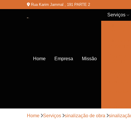
Rua Karim Jammal , 191 PARTE 2
Serviços
Balizadores
de chão
Balizadores
de trânsito
Cones de
Home
Empresa
Missão
trânsito
Empresas
de
sinalização
Lombadas
Pinturas de
sinalização
Home
Serviços
sinalização de obra
sinalizaçã
Placas de
sinalização
de