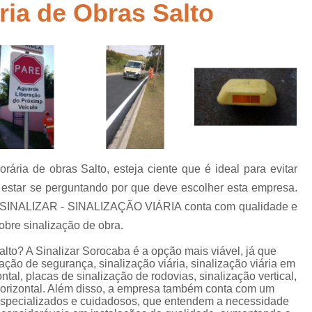
ria de Obras Salto
Empresa de Sinalização de Rodovias
Empresa de Sinalização Horizontal
a
Empresa de Sinalização Vertical
Empresa 
Empresa Sinalização de Trânsi
Lombada com Faixa de Pedestre
Lombada de Rua
Lombada Ele
Lombada para Estacionamento
Lombad
ária de obras Salto, esteja ciente que é ideal para evitar
Lombada Trânsito
Pintura de Sinali
s
 estar se perguntando por que deve escolher esta empresa.
Pintura de Sinalização Tipo Viária
Pintu
a SINALIZAR - SINALIZAÇÃO VIÁRIA conta com qualidade e
Pintura Placa de Sinalização
Pintura Sin
obre sinalização de obra.
Pintura Sinalização de Trânsito
lto? A Sinalizar Sorocaba é a opção mais viável, já que
ação de segurança, sinalização viária, sinalização viária em
Pintura Sinalização Tipo Horizo
ntal, placas de sinalização de rodovias, sinalização vertical,
o horizontal. Além disso, a empresa também conta com um
Placa de Sinalização de Segurança
Pla
 especializados e cuidadosos, que entendem a necessidade