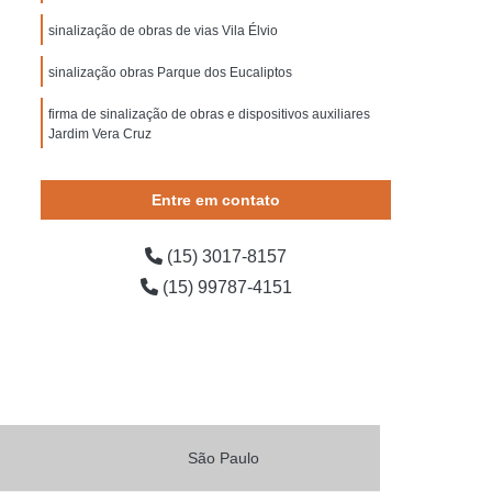
 Segurança contra Incêndio
sinalização de obras de vias Vila Élvio
ança do Trabalho Construção Civil
sinalização obras Parque dos Eucaliptos
o de Segurança em Obras
firma de sinalização de obras e dispositivos auxiliares
o de Segurança Escadas
Jardim Vera Cruz
e Segurança para Bombeiros
empresa de sinalização em obras Jardim Guadalajara
 Segurança para Condomínio
Entre em contato
ída
Placa de Sinalização para Rodovia
(15) 3017-8157
ovia
Placas de Sinalização de Rodovia
(15) 99787-4151
dovias Que Indicam Velocidade
 de Trânsito de Rodovia
odovia
Placas de Sinalização em Rodovia
Placas Sinalização para Rodovia
o de Obras
Sinalização de Obras de Vias
São Paulo