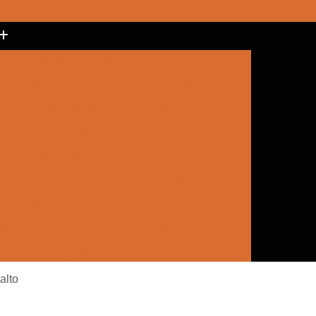
(15) 3017-8157
(15) 99787-4151
izador Cônico Refletivo de Trânsito
Balizador de Tráfego para Rodovia
to Flexível
Balizador de Trânsito Refletivo
r
Balizador Flexível de Trânsito
Balizador Sinalizador de Trânsito
Cone de Trânsito
Cone de Trânsito Grande
a Trânsito
Cone Sinalização Borracha
lização com Led
Cone Sinalização com Luz
Cone Sinalização Emborrachado
e Trânsito
Empresa de Sinalização
alto
Empresa de Sinalização Cone