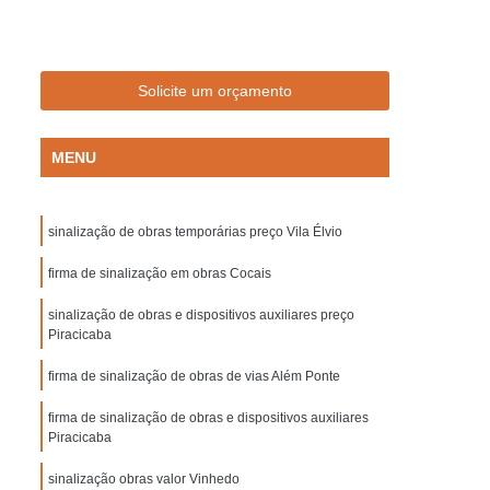
Empresa de Sinalização de Trânsito
Empresa de Sinalização Lombadas
de Sinalização Viária
Empresa Sinalização
Solicite um orçamento
to
Empresa Sinalização Viária
MENU
Lombada de Borracha para Condomínio
vada
Lombada para Condomínio
sinalização de obras temporárias preço Vila Élvio
a para Garagem
Lombada Quebra Mola
zação
firma de sinalização em obras Cocais
Pintura de Sinalização Horizontal
ra de Sinalização Viária
Pintura Horizontal
sinalização de obras e dispositivos auxiliares preço
Piracicaba
alização
Pintura Sinalização de Segurança
firma de sinalização de obras de vias Além Ponte
Pintura Sinalização Horizontal
firma de sinalização de obras e dispositivos auxiliares
ntal
Pintura Sinalização Viária
Piracicaba
cas de Sinalização de Segurança Bombeiros
sinalização obras valor Vinhedo