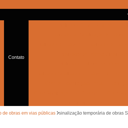
Balizador Cônico Refletivo
Bal
Balizador de Sinalização de Trânsito
Balizador de Trânsito
Balizador de Trânsi
Balizador de Trânsito Sinalizado
Contato
Balizador Refletivo de Trânsito
Balizador Sinalizador de Trânsito de Led
Cone de Trânsito para Festa
Cone par
Cone Sinalização com Corrente
Cone Sina
Cone Sinalização de Trânsito
Cone Sinalizador de Trânsito
Con
o de obras em vias públicas
sinalização temporária de obras S
Empresa de Sinalização Auxiliar