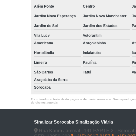
Além Ponte
Centro
Ja
Jardim Nova Esperança
Jardim Nova Manchester
Ja
Jardim do Sol
Jardim dos Estados
Pa
Vila Lucy
Votorantim
Americana
Araçoiabinha
At
Hortolândia
Indaiatuba
It
Limeira
Paulínia
Pi
São Carlos
Tatuí
Va
Araçoiaba da Serra
Sorocaba
O conteúdo do texto desta página é de direito reservado. Sua reprodução, 
de direitos autorais
.
Sinalizar Sorocaba Sinalização Viária
Rua Karim Jammal , 191 PARTE 2 - Sorocab