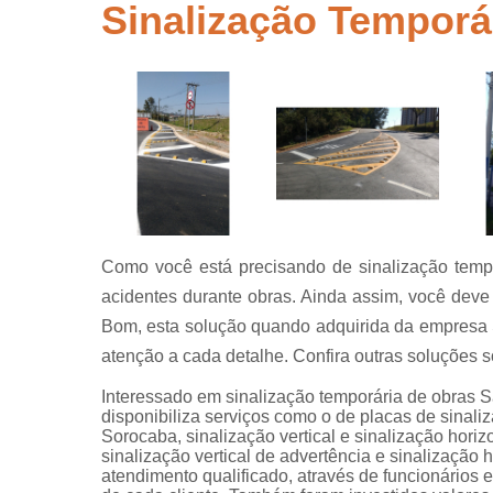
segurança
Sinalização Temporá
Placas de
sinalização
para rodovi
Sinalização
de obra
Sinalização
horizontal
Sinalização
viária
Como você está precisando de sinalização tempor
Sinalizaçõe
acidentes durante obras. Ainda assim, você deve
verticais
Bom, esta solução quando adquirida da empres
Tachões
atenção a cada detalhe. Confira outras soluções s
Interessado em sinalização temporária de obras Sa
disponibiliza serviços como o de placas de sinaliz
Sorocaba, sinalização vertical e sinalização horizo
sinalização vertical de advertência e sinalizaçã
atendimento qualificado, através de funcionários