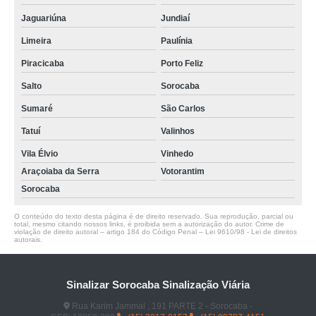
Jaguariúna
Jundiaí
Limeira
Paulínia
Piracicaba
Porto Feliz
Salto
Sorocaba
Sumaré
São Carlos
Tatuí
Valinhos
Vila Élvio
Vinhedo
Araçoiaba da Serra
Votorantim
Sorocaba
O conteúdo do texto desta página é de direito reservado. Sua reprodução, parcial ou
total, mesmo citando nossos links, é proibida sem a autorização do autor. Crime de
violação de direito autoral – artigo 184 do Código Penal –
Lei 9610/98 - Lei de direitos
autorais
.
Sinalizar Sorocaba Sinalização Viária
Rua Karim Jammal , 191 PARTE 2 - Sorocaba -