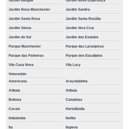
Jardim Itanguá
Jardim Nova Esperança
Jardim Nova Manchester
Jardim Sandra
Jardim Santa Rosa
Jardim Santa Rosália
Jardim Simus
Jardim Vera Cruz
Jardim do Sol
Jardim dos Estados
Parque Manchester
Parque das Laranjeiras
Parque das Paineiras
Parque dos Eucaliptos
Vila Casa Nova
Vila Lucy
Votorantim
Americana
Araçoiabinha
Atibaia
Atibaia
Boituva
Campinas
Cocais
Hortolândia
Indaiatuba
Itatiba
Itu
Itupeva