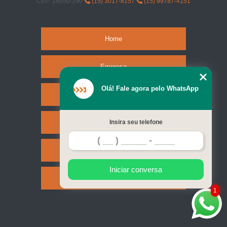
CEP: 18050-290
(15) 3017-8157
(15) 99787-4151
Home
Empresa
Olá! Fale agora pelo WhatsApp
Missão
Serviços
Insira seu telefone
Contato
Iniciar conversa
Mapa do site
1