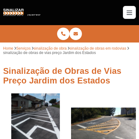
Home
Serviços
sinalização de obra
sinalização de obras em rodovias
sinalização de obras de vias preço Jardim dos Estados
Sinalização de Obras de Vias
Preço Jardim dos Estados