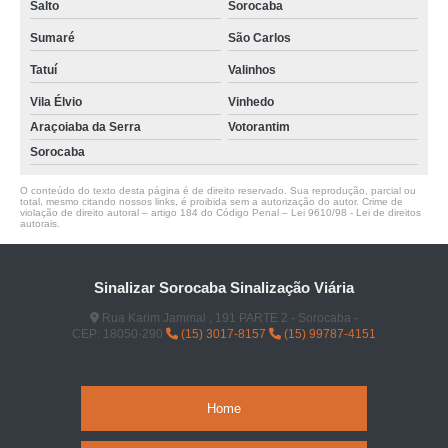
Salto
Sorocaba
Sumaré
São Carlos
Tatuí
Valinhos
Vila Élvio
Vinhedo
Araçoiaba da Serra
Votorantim
Sorocaba
O conteúdo do texto desta página é de direito reservado. Sua reprodução, parcial ou
total, mesmo citando nossos links, é proibida sem a autorização do autor. Crime de
violação de direito autoral – artigo 184 do Código Penal –
Lei 9610/98 - Lei de direitos
autorais
.
Sinalizar Sorocaba Sinalização Viária
Rua Karim Jammal , 191 PARTE 2 - Sorocaba -
CEP: 18050-290
(15) 3017-8157
(15) 99787-4151
Home