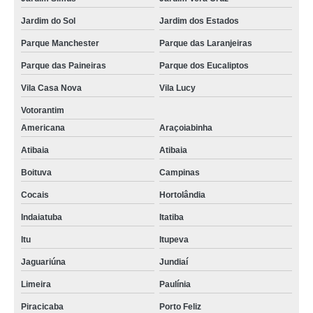
Jardim do Sol
Jardim dos Estados
Parque Manchester
Parque das Laranjeiras
Parque das Paineiras
Parque dos Eucaliptos
Vila Casa Nova
Vila Lucy
Votorantim
Americana
Araçoiabinha
Atibaia
Atibaia
Boituva
Campinas
Cocais
Hortolândia
Indaiatuba
Itatiba
Itu
Itupeva
Jaguariúna
Jundiaí
Limeira
Paulínia
Piracicaba
Porto Feliz