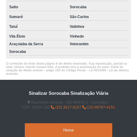
Salto
Sorocaba
Sumaré
São Carlos
Tatuí
Valinhos
Vila Élvio
Vinhedo
Araçoiaba da Serra
Votorantim
Sorocaba
O conteúdo do texto desta página é de direito reservado. Sua reprodução, parcial ou
total, mesmo citando nossos links, é proibida sem a autorização do autor. Crime de
violação de direito autoral – artigo 184 do Código Penal –
Lei 9610/98 - Lei de direitos
autorais
.
Sinalizar Sorocaba Sinalização Viária
Rua Karim Jammal , 191 PARTE 2 - Sorocaba -
CEP: 18050-290
(15) 3017-8157
(15) 99787-4151
Home