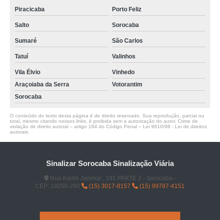
Piracicaba
Porto Feliz
Salto
Sorocaba
Sumaré
São Carlos
Tatuí
Valinhos
Vila Élvio
Vinhedo
Araçoiaba da Serra
Votorantim
Sorocaba
O conteúdo do texto desta página é de direito reservado. Sua reprodução, parcial ou
total, mesmo citando nossos links, é proibida sem a autorização do autor. Crime de
violação de direito autoral – artigo 184 do Código Penal –
Lei 9610/98 - Lei de direitos
autorais
.
Sinalizar Sorocaba Sinalização Viária
Rua Karim Jammal , 191 PARTE 2 - Sorocaba -
CEP: 18050-290
(15) 3017-8157
(15) 99787-4151