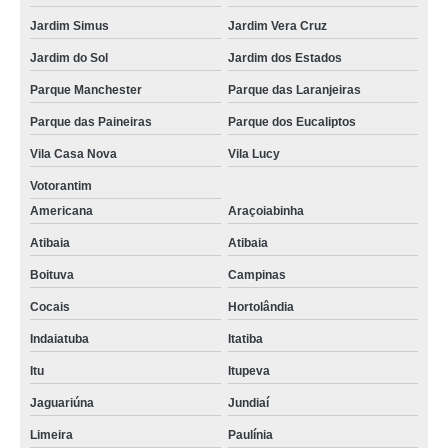
Jardim Simus
Jardim Vera Cruz
Jardim do Sol
Jardim dos Estados
Parque Manchester
Parque das Laranjeiras
Parque das Paineiras
Parque dos Eucaliptos
Vila Casa Nova
Vila Lucy
Votorantim
Americana
Araçoiabinha
Atibaia
Atibaia
Boituva
Campinas
Cocais
Hortolândia
Indaiatuba
Itatiba
Itu
Itupeva
Jaguariúna
Jundiaí
Limeira
Paulínia