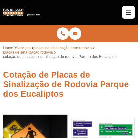
Home
Serviços
placas de sinalização para rodovia
placas de sinalização rodovia
cotação de placas de sinalização de rodovia Parque dos Eucaliptos
Cotação de Placas de
Sinalização de Rodovia Parque
dos Eucaliptos