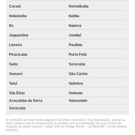
Cocais
Hortolândia
Indaiatuba
Itatiba
Itu
Itupeva
Jaguariúna
Jundiaí
Limeira
Paulínia
Piracicaba
Porto Feliz
Salto
Sorocaba
Sumaré
São Carlos
Tatuí
Valinhos
Vila Élvio
Vinhedo
Araçoiaba da Serra
Votorantim
Sorocaba
O conteúdo do texto desta página é de direito reservado. Sua reprodução, parcial ou
total, mesmo citando nossos links, é proibida sem a autorização do autor. Crime de
violação de direito autoral – artigo 184 do Código Penal –
Lei 9610/98 - Lei de direitos
autorais
.