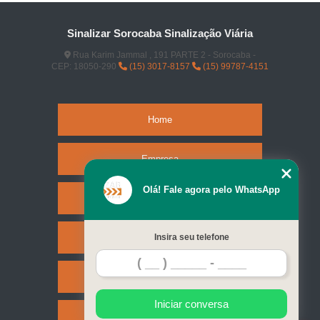
Sinalizar Sorocaba Sinalização Viária
Rua Karim Jammal , 191 PARTE 2 - Sorocaba -
CEP: 18050-290
(15) 3017-8157
(15) 99787-4151
Home
Empresa
Olá! Fale agora pelo WhatsApp
Missão
Serviços
Insira seu telefone
Contato
Iniciar conversa
Mapa do site