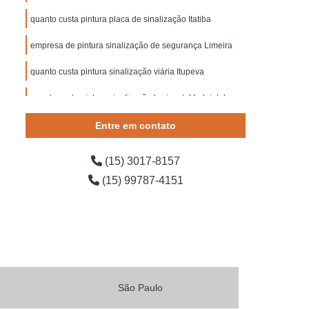
 Segurança contra Incêndio
quanto custa pintura placa de sinalização Itatiba
ança do Trabalho Construção Civil
empresa de pintura sinalização de segurança Limeira
o de Segurança em Obras
quanto custa pintura sinalização viária Itupeva
o de Segurança Escadas
e Segurança para Bombeiros
quanto custa pintura sinalização horizontal Indaiatuba
 Segurança para Condomínio
Entre em contato
ída
Placa de Sinalização para Rodovia
(15) 3017-8157
ovia
Placas de Sinalização de Rodovia
(15) 99787-4151
dovias Que Indicam Velocidade
 de Trânsito de Rodovia
odovia
Placas de Sinalização em Rodovia
Placas Sinalização para Rodovia
o de Obras
Sinalização de Obras de Vias
São Paulo