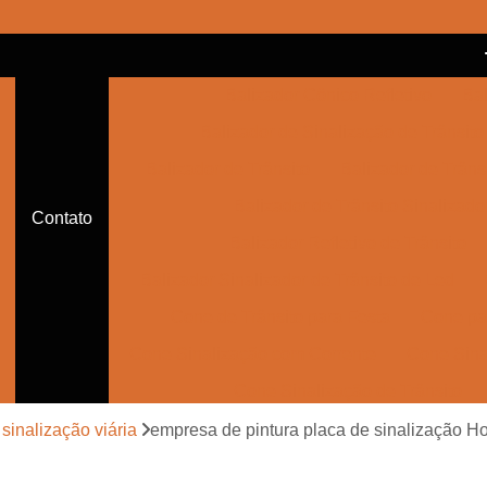
Balizador Cônico Refletivo
Bal
Balizador de Sinalização de Trânsito
Balizador de Trânsito
Balizador de Trânsi
Balizador de Trânsito Sinalizado
Contato
Balizador Refletivo de Trânsito
Balizador Sinalizador de Trânsito de Led
Cone de Trânsito para Festa
Cone par
Cone Sinalização com Corrente
Cone Sina
Cone Sinalização de Trânsito
Cone Sinalizador de Trânsito
Con
 sinalização viária
empresa de pintura placa de sinalização Ho
Empresa de Sinalização Auxiliar