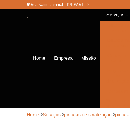
Rua Karim Jammal , 191 PARTE 2
Serviços
Balizadores
de chão
Balizadores
de trânsito
Cones de
Home
Empresa
Missão
trânsito
Empresas
de
sinalização
Lombadas
Pinturas de
sinalização
Home
Serviços
pinturas de sinalização
pintura
Placas de
sinalização
de