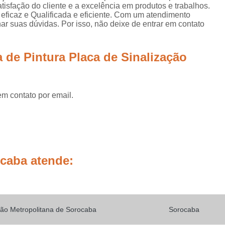
Placas de Sinalização de
isfação do cliente e a excelência em produtos e trabalhos.
eficaz e Qualificada e eficiente. Com um atendimento
Placas de Sinalização de Segur
ar suas dúvidas. Por isso, não deixe de entrar em contato
Placas de Sinalizaçã
 de Pintura Placa de Sinalização
Placas de Sinalizaçã
Placas de Sinalização d
Placas de Sinalização de
em contato por email.
Placas de Sinalização de Segurança Sa
Placas de Sinalização de Obras em Rod
Placas de Sinalização de Ro
Placas de Sinalização
ocaba atende:
Placas de Sinalização de Vias Urbanas R
Placas de Sinalização Rodovia
Placas Sinalização Rodovia
Sinalizaçã
ão Metropolitana de Sorocaba
Sorocaba