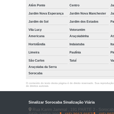
Além Ponte
Centro
Ja
Jardim Nova Esperança
Jardim Nova Manchester
Ja
Jardim do Sol
Jardim dos Estados
Pa
Vila Lucy
Votorantim
Americana
Araçoiabinha
At
Hortolândia
Indaiatuba
It
Limeira
Paulínia
Pi
São Carlos
Tatuí
Va
Araçoiaba da Serra
Sorocaba
O conteúdo do texto desta página é de direito reservado. Sua reprodução, 
de direitos autorais
.
Sinalizar Sorocaba Sinalização Viária
Rua Karim Jammal , 191 PARTE 2 - Sorocab