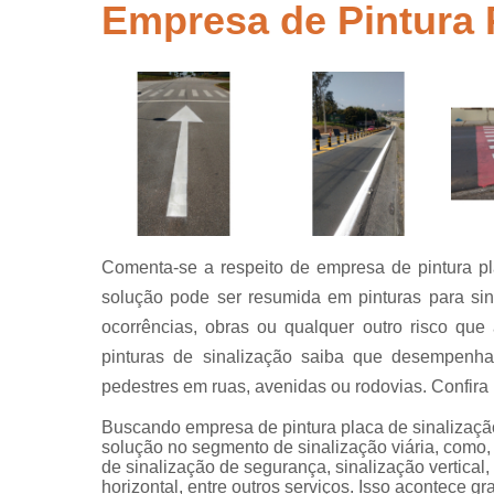
segurança
Empresa de Pintura 
Placas de
sinalização
para rodovi
Sinalização
de obra
Sinalização
horizontal
Sinalização
viária
Comenta-se a respeito de empresa de pintura pl
Sinalizaçõe
solução pode ser resumida em pinturas para sina
verticais
ocorrências, obras ou qualquer outro risco que
Tachões
pinturas de sinalização saiba que desempenha
pedestres em ruas, avenidas ou rodovias. Confira 
Buscando empresa de pintura placa de sinalizaçã
solução no segmento de sinalização viária, como, 
de sinalização de segurança, sinalização vertical, 
horizontal, entre outros serviços. Isso acontece 