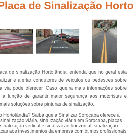
Placa de Sinalização Horto
Empresa de Sinalização de Rodovias
Empresa de Sinalização Horizontal
a
Empresa de Sinalização Vertical
Empresa 
Empresa Sinalização de Trânsi
Lombada com Faixa de Pedestre
Lombada de Rua
Lombada Ele
Lombada para Estacionamento
Lombad
aca de sinalização Hortolândia, entenda que no geral esta
Lombada Trânsito
Pintura de Sinali
s
lizar e alertar condutores de veículos ou pedestres sobre
Pintura de Sinalização Tipo Viária
Pintu
 a via pode oferecer. Caso queira mais informações sobre
Pintura Placa de Sinalização
Pintura Sin
 a função de garantir maior segurança aos motoristas e
mais soluções sobre pinturas de sinalização.
Pintura Sinalização de Trânsito
o Hortolândia? Saiba que a Sinalizar Sorocaba oferece a
Pintura Sinalização Tipo Horizo
sinalização viária, sinalização viária em Sorocaba, placas
Placa de Sinalização de Segurança
Pla
sinalização vertical e sinalização horizontal, sinalização
graças aos investimentos da empresa com ótimos profissionais