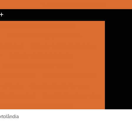
(15) 3017-8157
(15) 99787-4151
izador Cônico Refletivo de Trânsito
Balizador de Tráfego para Rodovia
to Flexível
Balizador de Trânsito Refletivo
r
Balizador Flexível de Trânsito
Balizador Sinalizador de Trânsito
Cone de Trânsito
Cone de Trânsito Grande
a Trânsito
Cone Sinalização Borracha
lização com Led
Cone Sinalização com Luz
Cone Sinalização Emborrachado
e Trânsito
Empresa de Sinalização
rtolândia
Empresa de Sinalização Cone