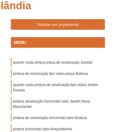
lândia
Empresa de Sinalização de Trânsito
Empresa de Sinalização Lombadas
de Sinalização Viária
Empresa Sinalização
Solicite um orçamento
to
Empresa Sinalização Viária
MENU
Lombada de Borracha para Condomínio
vada
Lombada para Condomínio
quanto custa pintura placa de sinalização Jundiaí
a para Garagem
Lombada Quebra Mola
zação
pintura de sinalização tipo viária preço Boituva
Pintura de Sinalização Horizontal
ra de Sinalização Viária
Pintura Horizontal
quanto custa pintura de sinalização tipo viária Jardim
Europa
alização
Pintura Sinalização de Segurança
pintura sinalização horizontal valor Jardim Nova
Pintura Sinalização Horizontal
Manchester
ntal
Pintura Sinalização Viária
pintura de sinalização horizontal valor Boituva
cas de Sinalização de Segurança Bombeiros
pintura horizontal valor Araçoiabinha