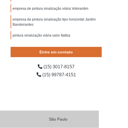
 Segurança contra Incêndio
empresa de pintura sinalização viária Votorantim
ança do Trabalho Construção Civil
empresa de pintura sinalização tipo horizontal Jardim
o de Segurança em Obras
Bandeirantes
o de Segurança Escadas
pintura sinalização viária valor Itatiba
e Segurança para Bombeiros
 Segurança para Condomínio
Entre em contato
ída
Placa de Sinalização para Rodovia
(15) 3017-8157
ovia
Placas de Sinalização de Rodovia
(15) 99787-4151
dovias Que Indicam Velocidade
 de Trânsito de Rodovia
odovia
Placas de Sinalização em Rodovia
Placas Sinalização para Rodovia
o de Obras
Sinalização de Obras de Vias
São Paulo