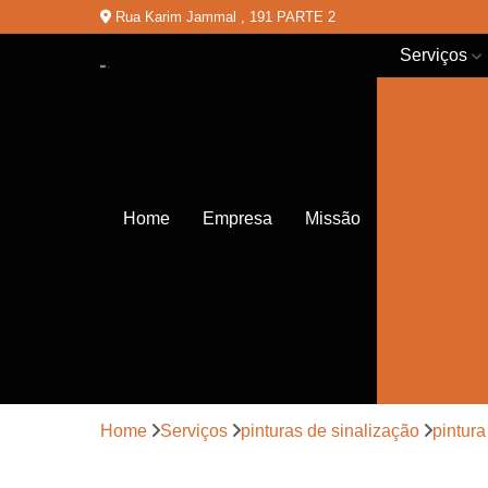
Rua Karim Jammal , 191 PARTE 2
Serviços
Balizadores
de chão
Balizadores
de trânsito
Cones de
Home
Empresa
Missão
trânsito
Empresas
de
sinalização
Lombadas
Pinturas de
sinalização
Home
Serviços
pinturas de sinalização
pintura
Placas de
sinalização
de