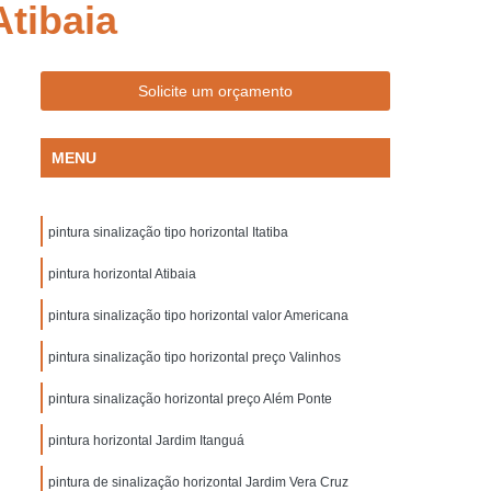
Atibaia
Empresa de Sinalização de Trânsito
Empresa de Sinalização Lombadas
de Sinalização Viária
Empresa Sinalização
Solicite um orçamento
to
Empresa Sinalização Viária
MENU
Lombada de Borracha para Condomínio
vada
Lombada para Condomínio
pintura sinalização tipo horizontal Itatiba
a para Garagem
Lombada Quebra Mola
zação
pintura horizontal Atibaia
Pintura de Sinalização Horizontal
ra de Sinalização Viária
Pintura Horizontal
pintura sinalização tipo horizontal valor Americana
alização
Pintura Sinalização de Segurança
pintura sinalização tipo horizontal preço Valinhos
Pintura Sinalização Horizontal
pintura sinalização horizontal preço Além Ponte
ntal
Pintura Sinalização Viária
pintura horizontal Jardim Itanguá
cas de Sinalização de Segurança Bombeiros
pintura de sinalização horizontal Jardim Vera Cruz