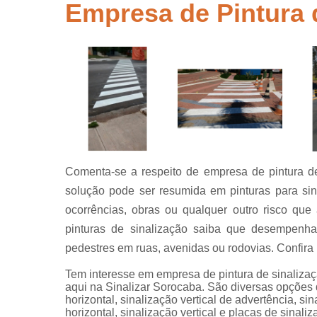
segurança
Empresa de Pintura d
Placas de
sinalização
para rodovi
Sinalização
de obra
Sinalização
horizontal
Sinalização
viária
Comenta-se a respeito de empresa de pintura de 
Sinalizaçõe
solução pode ser resumida em pinturas para sina
verticais
ocorrências, obras ou qualquer outro risco que
Tachões
pinturas de sinalização saiba que desempenha
pedestres em ruas, avenidas ou rodovias. Confira 
Tem interesse em empresa de pintura de sinalizaç
aqui na Sinalizar Sorocaba. São diversas opções d
horizontal, sinalização vertical de advertência, si
horizontal, sinalização vertical e placas de sinal