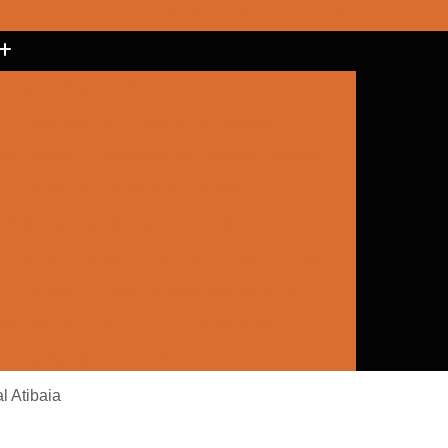
(15) 3017-8157
(15) 99787-4151
izador Cônico Refletivo de Trânsito
Balizador de Tráfego para Rodovia
to Flexível
Balizador de Trânsito Refletivo
r
Balizador Flexível de Trânsito
Balizador Sinalizador de Trânsito
Cone de Trânsito
Cone de Trânsito Grande
a Trânsito
Cone Sinalização Borracha
lização com Led
Cone Sinalização com Luz
Cone Sinalização Emborrachado
e Trânsito
Empresa de Sinalização
al Atibaia
Empresa de Sinalização Cone