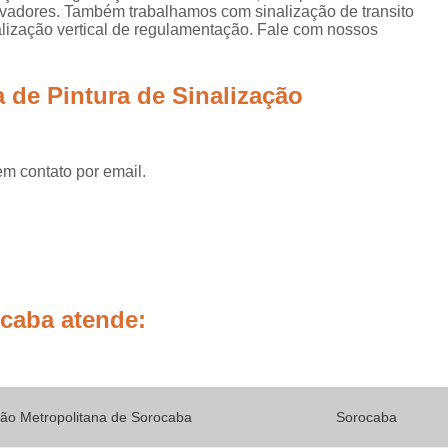
Placas de Sinalização de
vadores. Também trabalhamos com sinalização de transito
inalização vertical de regulamentação. Fale com nossos
Placas de Sinalização de Segur
Placas de Sinalizaçã
 de Pintura de Sinalização
Placas de Sinalizaçã
Placas de Sinalização d
em contato por email.
Placas de Sinalização de
Placas de Sinalização de Segurança Sa
Placas de Sinalização de Obras em Rod
Placas de Sinalização de Ro
Placas de Sinalização
ocaba atende:
Placas de Sinalização de Vias Urbanas R
Placas de Sinalização Rodovia
Placas Sinalização Rodovia
Sinalizaçã
ão Metropolitana de Sorocaba
Sorocaba