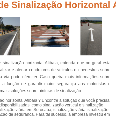
e Sinalização Horizontal 
Empresa de Sinalização de Rodovias
Empresa de Sinalização Horizontal
a
Empresa de Sinalização Vertical
Empresa 
Empresa Sinalização de Trânsi
Lombada com Faixa de Pedestre
Lombada de Rua
Lombada Ele
Lombada para Estacionamento
Lombad
sinalização horizontal Atibaia, entenda que no geral esta
Lombada Trânsito
Pintura de Sinali
s
lizar e alertar condutores de veículos ou pedestres sobre
Pintura de Sinalização Tipo Viária
Pintu
 a via pode oferecer. Caso queira mais informações sobre
Pintura Placa de Sinalização
Pintura Sin
 a função de garantir maior segurança aos motoristas e
mais soluções sobre pinturas de sinalização.
Pintura Sinalização de Trânsito
ão horizontal Atibaia ? Encontre a solução que você precisa
Pintura Sinalização Tipo Horizo
isponibilizadas, como sinalização vertical e sinalização
Placa de Sinalização de Segurança
Pla
nalização viária em Sorocaba, sinalização viária, sinalização
ização de segurança. Para tal sucesso, a empresa investiu em