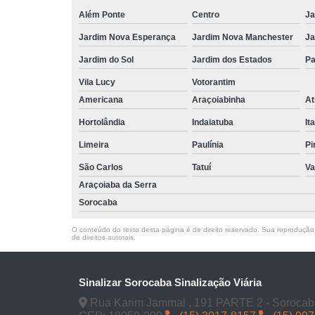
Além Ponte
Centro
Ja
Jardim Nova Esperança
Jardim Nova Manchester
Ja
Jardim do Sol
Jardim dos Estados
Pa
Vila Lucy
Votorantim
Americana
Araçoiabinha
At
Hortolândia
Indaiatuba
It
Limeira
Paulínia
Pi
São Carlos
Tatuí
Va
Araçoiaba da Serra
Sorocaba
O conteúdo do texto desta página é de direito reservado. Sua reprodução, 
de direitos autorais
.
Sinalizar Sorocaba Sinalização Viária
Rua Karim Jammal , 191 PARTE 2 - Sorocab