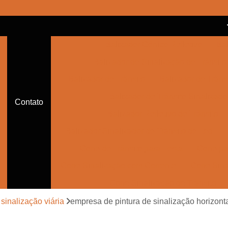
Balizador Cônico Refletivo
Bal
Balizador de Sinalização de Trânsito
Balizador de Trânsito
Balizador de Trânsi
Balizador de Trânsito Sinalizado
Contato
Balizador Refletivo de Trânsito
Balizador Sinalizador de Trânsito de Led
Cone de Trânsito para Festa
Cone par
Cone Sinalização com Corrente
Cone Sina
Cone Sinalização de Trânsito
Cone Sinalizador de Trânsito
Con
 sinalização viária
empresa de pintura de sinalização horizont
Empresa de Sinalização Auxiliar