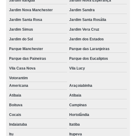
Jardim Itanguá
Jardim Nova Esperança
Jardim Nova Manchester
Jardim Sandra
Jardim Santa Rosa
Jardim Santa Rosália
Jardim Simus
Jardim Vera Cruz
Jardim do Sol
Jardim dos Estados
Parque Manchester
Parque das Laranjeiras
Parque das Paineiras
Parque dos Eucaliptos
Vila Casa Nova
Vila Lucy
Votorantim
Americana
Araçoiabinha
Atibaia
Atibaia
Boituva
Campinas
Cocais
Hortolândia
Indaiatuba
Itatiba
Itu
Itupeva