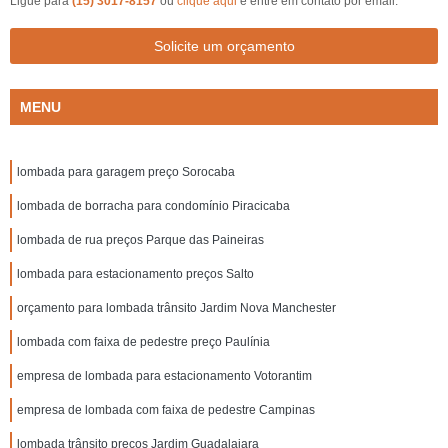
Ligue para
(15) 3017-8157
ou
clique aqui
e entre em contato por email.
Solicite um orçamento
MENU
lombada para garagem preço Sorocaba
lombada de borracha para condomínio Piracicaba
lombada de rua preços Parque das Paineiras
lombada para estacionamento preços Salto
orçamento para lombada trânsito Jardim Nova Manchester
lombada com faixa de pedestre preço Paulínia
empresa de lombada para estacionamento Votorantim
empresa de lombada com faixa de pedestre Campinas
lombada trânsito preços Jardim Guadalajara