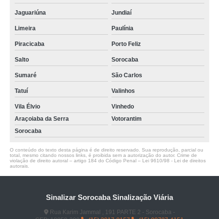
Jaguariúna
Jundiaí
Limeira
Paulínia
Piracicaba
Porto Feliz
Salto
Sorocaba
Sumaré
São Carlos
Tatuí
Valinhos
Vila Élvio
Vinhedo
Araçoiaba da Serra
Votorantim
Sorocaba
O conteúdo do texto desta página é de direito reservado. Sua reprodução, parcial ou
total, mesmo citando nossos links, é proibida sem a autorização do autor. Crime de
violação de direito autoral – artigo 184 do Código Penal –
Lei 9610/98 - Lei de direitos
autorais
.
Sinalizar Sorocaba Sinalização Viária
Rua Karim Jammal , 191 PARTE 2 - Sorocaba -