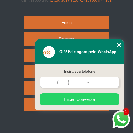
CEP: 18050-290
(15) 3017-8157
(15) 99787-4151
Home
Empresa
Olá! Fale agora pelo WhatsApp
Missão
Serviços
Insira seu telefone
Contato
Iniciar conversa
Mapa do site
1