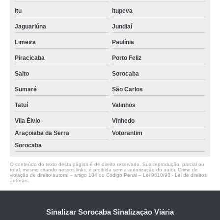
Itu
Itupeva
Jaguariúna
Jundiaí
Limeira
Paulínia
Piracicaba
Porto Feliz
Salto
Sorocaba
Sumaré
São Carlos
Tatuí
Valinhos
Vila Élvio
Vinhedo
Araçoiaba da Serra
Votorantim
Sorocaba
O conteúdo do texto desta página é de direito reservado. Sua reprodução, parcial ou
total, mesmo citando nossos links, é proibida sem a autorização do autor. Crime de
violação de direito autoral – artigo 184 do Código Penal –
Lei 9610/98 - Lei de direitos
autorais
.
Sinalizar Sorocaba Sinalização Viária