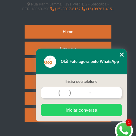
Rua Karim Jammal , 191 PARTE 2 - Sorocaba -
CEP: 18050-290
(15) 3017-8157
(15) 99787-4151
Home
Empresa
Olá! Fale agora pelo WhatsApp
Missão
Serviços
Insira seu telefone
Contato
Iniciar conversa
Mapa do site
1