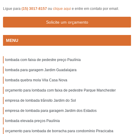
Ligue para
(15) 3017-8157
ou
clique aqui
e entre em contato por email.
Solicite um orçamento
MENU
lombada com faixa de pedestre preço Paulínia
lombada para garagem Jardim Guadalajara
lombada quebra mola Vila Casa Nova
orçamento para lombada com faixa de pedestre Parque Manchester
empresa de lombada trânsito Jardim do Sol
empresa de lombada para garagem Jardim dos Estados
lombada elevada preços Paulínia
orçamento para lombada de borracha para condomínio Piracicaba