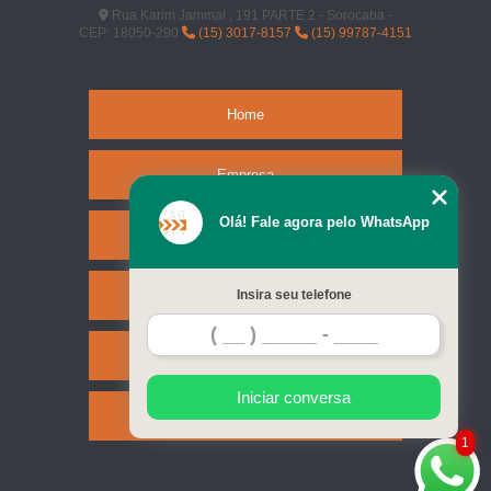
Rua Karim Jammal , 191 PARTE 2 - Sorocaba -
CEP: 18050-290
(15) 3017-8157
(15) 99787-4151
Home
Empresa
Olá! Fale agora pelo WhatsApp
Missão
Serviços
Insira seu telefone
Contato
Iniciar conversa
Mapa do site
1