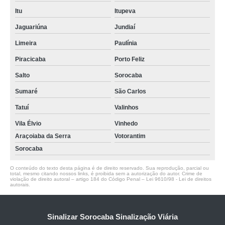
Itu
Itupeva
Jaguariúna
Jundiaí
Limeira
Paulínia
Piracicaba
Porto Feliz
Salto
Sorocaba
Sumaré
São Carlos
Tatuí
Valinhos
Vila Élvio
Vinhedo
Araçoiaba da Serra
Votorantim
Sorocaba
O conteúdo do texto desta página é de direito reservado. Sua reprodução, parcial ou
total, mesmo citando nossos links, é proibida sem a autorização do autor. Crime de
violação de direito autoral – artigo 184 do Código Penal –
Lei 9610/98 - Lei de direitos
autorais
.
Sinalizar Sorocaba Sinalização Viária