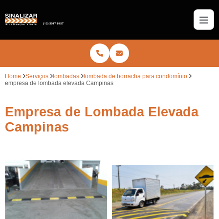
Home
Serviços
lombadas
lombada de borracha para condomínio
empresa de lombada elevada Campinas
Empresa de Lombada Elevada
Campinas