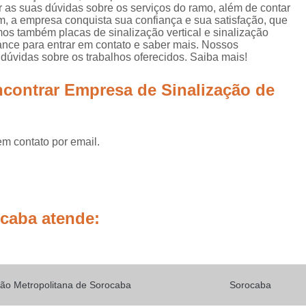
Placas de Sinalização de
 as suas dúvidas sobre os serviços do ramo, além de contar
m, a empresa conquista sua confiança e sua satisfação, que
Placas de Sinalização de Segur
mos também placas de sinalização vertical e sinalização
chance para entrar em contato e saber mais. Nossos
Placas de Sinalizaçã
dúvidas sobre os trabalhos oferecidos. Saiba mais!
Placas de Sinalizaçã
contrar Empresa de Sinalização de
Placas de Sinalização d
Placas de Sinalização de
em contato por email.
Placas de Sinalização de Segurança Sa
Placas de Sinalização de Obras em Rod
Placas de Sinalização de Ro
Placas de Sinalização
ocaba atende:
Placas de Sinalização de Vias Urbanas R
Placas de Sinalização Rodovia
Placas Sinalização Rodovia
Sinalizaçã
ão Metropolitana de Sorocaba
Sorocaba