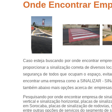
segurança
Onde Encontrar Empr
Placas de
sinalização
para rodovi
Sinalização
de obra
Sinalização
horizontal
Sinalização
viária
Caso esteja buscando por onde encontrar empresa
Sinalizaçõe
proporcionar a sinalização correta de diversos loc
verticais
segurança de todos que ocupam o espaço, evitan
Tachões
encontrar uma empresa como a SINALIZAR - SINA
também abaixo mais opções acerca de: empresas 
Pesquisando por onde encontrar empresa de sinal
vertical e sinalização horizontal, placas de sinali
em Sorocaba, placas de sinalização de rodovias, si
entre outras opções de serviços do segmento de si