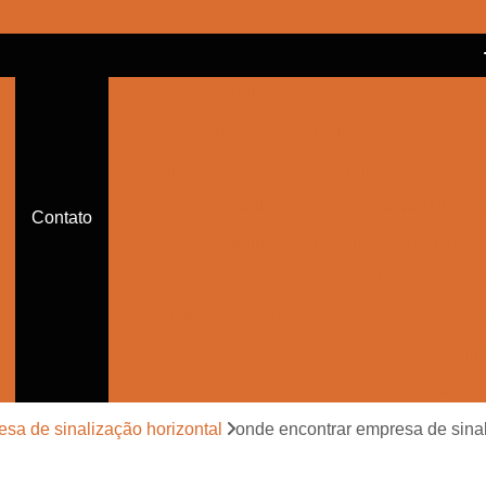
Balizador Cônico Refletivo
Bal
Balizador de Sinalização de Trânsito
Balizador de Trânsito
Balizador de Trânsi
Balizador de Trânsito Sinalizado
Contato
Balizador Refletivo de Trânsito
Balizador Sinalizador de Trânsito de Led
Cone de Trânsito para Festa
Cone par
Cone Sinalização com Corrente
Cone Sina
Cone Sinalização de Trânsito
Cone Sinalizador de Trânsito
Con
sa de sinalização horizontal
onde encontrar empresa de sinal
Empresa de Sinalização Auxiliar