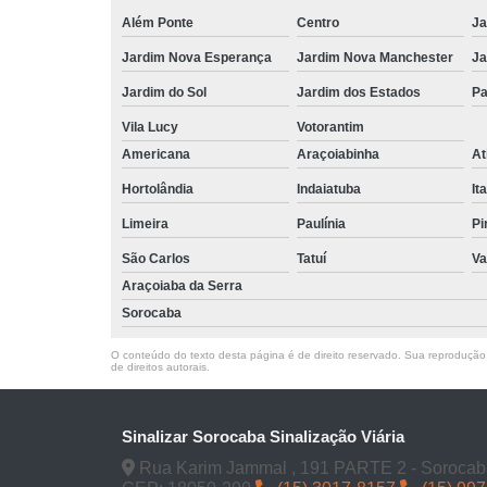
Além Ponte
Centro
Ja
Jardim Nova Esperança
Jardim Nova Manchester
Ja
Jardim do Sol
Jardim dos Estados
Pa
Vila Lucy
Votorantim
Americana
Araçoiabinha
At
Hortolândia
Indaiatuba
It
Limeira
Paulínia
Pi
São Carlos
Tatuí
Va
Araçoiaba da Serra
Sorocaba
O conteúdo do texto desta página é de direito reservado. Sua reprodução, 
de direitos autorais
.
Sinalizar Sorocaba Sinalização Viária
Rua Karim Jammal , 191 PARTE 2 - Sorocab