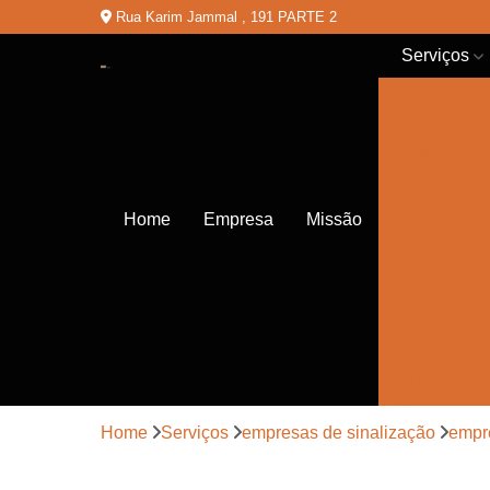
Rua Karim Jammal , 191 PARTE 2
Serviços
Balizadores
de chão
Balizadores
de trânsito
Cones de
Home
Empresa
Missão
trânsito
Empresas
de
sinalização
Lombadas
Pinturas de
sinalização
Home
Serviços
empresas de sinalização
empre
Placas de
sinalização
de