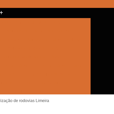
(15) 3017-8157
(15) 99787-4151
izador Cônico Refletivo de Trânsito
Balizador de Tráfego para Rodovia
to Flexível
Balizador de Trânsito Refletivo
r
Balizador Flexível de Trânsito
Balizador Sinalizador de Trânsito
Cone de Trânsito
Cone de Trânsito Grande
a Trânsito
Cone Sinalização Borracha
lização com Led
Cone Sinalização com Luz
Cone Sinalização Emborrachado
e Trânsito
Empresa de Sinalização
ização de rodovias Limeira
Empresa de Sinalização Cone