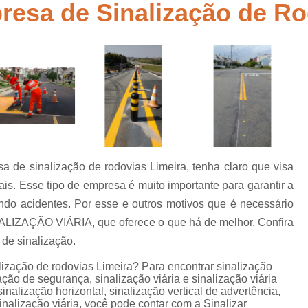
esa de Sinalização de Ro
Empresa de Sinalização de Rodovias
Empresa de Sinalização Horizontal
a
Empresa de Sinalização Vertical
Empresa 
Empresa Sinalização de Trânsi
Lombada com Faixa de Pedestre
Lombada de Rua
Lombada Ele
Lombada para Estacionamento
Lombad
 de sinalização de rodovias Limeira, tenha claro que visa
Lombada Trânsito
Pintura de Sinali
s
ais. Esse tipo de empresa é muito importante para garantir a
Pintura de Sinalização Tipo Viária
Pintu
do acidentes. Por esse e outros motivos que é necessário
Pintura Placa de Sinalização
Pintura Sin
LIZAÇÃO VIÁRIA, que oferece o que há de melhor. Confira
de sinalização.
Pintura Sinalização de Trânsito
ização de rodovias Limeira? Para encontrar sinalização
Pintura Sinalização Tipo Horizo
zação de segurança, sinalização viária e sinalização viária
Placa de Sinalização de Segurança
Pla
nalização horizontal, sinalização vertical de advertência,
nalização viária, você pode contar com a Sinalizar