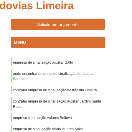
dovias Limeira
Empresa de Sinalização de Trânsito
Empresa de Sinalização Lombadas
de Sinalização Viária
Empresa Sinalização
Solicite um orçamento
to
Empresa Sinalização Viária
MENU
Lombada de Borracha para Condomínio
vada
Lombada para Condomínio
empresa de sinalização auxiliar Salto
a para Garagem
Lombada Quebra Mola
zação
onde encontrar empresa de sinalização lombadas
Pintura de Sinalização Horizontal
Sorocaba
ra de Sinalização Viária
Pintura Horizontal
contratar empresa de sinalização de trânsito Limeira
alização
Pintura Sinalização de Segurança
contratar empresa de sinalização auxiliar Jardim Santa
Pintura Sinalização Horizontal
Rosa
ntal
Pintura Sinalização Viária
empresa sinalização valores Boituva
cas de Sinalização de Segurança Bombeiros
empresa de sinalização viária valores Salto