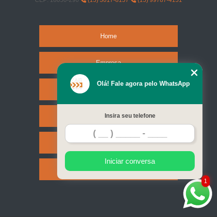
CEP: 18050-290
(15) 3017-8157
(15) 99787-4151
Home
Empresa
Olá! Fale agora pelo WhatsApp
Missão
Serviços
Insira seu telefone
Contato
Iniciar conversa
Mapa do site
1