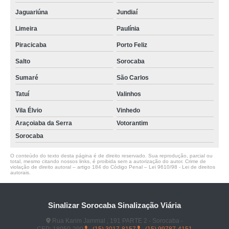
Jaguariúna
Jundiaí
Limeira
Paulínia
Piracicaba
Porto Feliz
Salto
Sorocaba
Sumaré
São Carlos
Tatuí
Valinhos
Vila Élvio
Vinhedo
Araçoiaba da Serra
Votorantim
Sorocaba
O conteúdo do texto desta página é de direito reservado. Sua reprodução, parcial ou
total, mesmo citando nossos links, é proibida sem a autorização do autor. Crime de
violação de direito autoral – artigo 184 do Código Penal –
Lei 9610/98 - Lei de direitos
autorais
.
Sinalizar Sorocaba Sinalização Viária
Rua Karim Jammal , 191 PARTE 2 - Sorocaba -