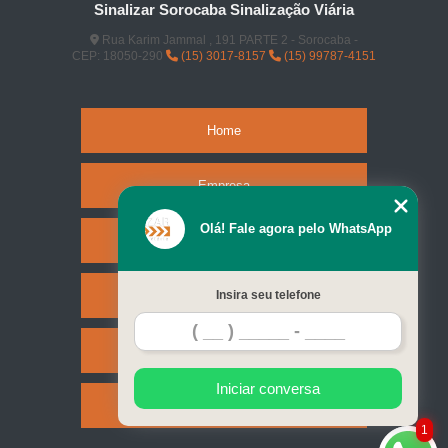
Sinalizar Sorocaba Sinalização Viária
Rua Karim Jammal , 191 PARTE 2 - Sorocaba -
CEP: 18050-290
(15) 3017-8157
(15) 99787-4151
Home
Empresa
Olá! Fale agora pelo WhatsApp
Missão
Serviços
Insira seu telefone
Contato
Iniciar conversa
Mapa do site
1