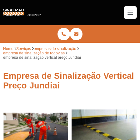
Home
Serviços
empresas de sinalização
empresa de sinalização de rodovias
empresa de sinalização vertical preço Jundiaí
Empresa de Sinalização Vertical
Preço Jundiaí