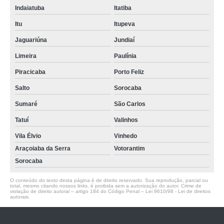
Indaiatuba
Itatiba
Itu
Itupeva
Jaguariúna
Jundiaí
Limeira
Paulínia
Piracicaba
Porto Feliz
Salto
Sorocaba
Sumaré
São Carlos
Tatuí
Valinhos
Vila Élvio
Vinhedo
Araçoiaba da Serra
Votorantim
Sorocaba
O conteúdo do texto desta página é de direito reservado. Sua reprodução, parcial ou
total, mesmo citando nossos links, é proibida sem a autorização do autor. Crime de
violação de direito autoral – artigo 184 do Código Penal –
Lei 9610/98 - Lei de direitos
autorais
.