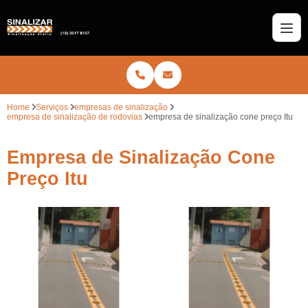
Home
Serviços
empresas de sinalização
empresa de sinalização de rodovias
empresa de sinalização cone preço Itu
Empresa de Sinalização Cone
Preço Itu