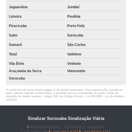
Jaguariúna
Jundiaí
Limeira
Paulínia
Piracicaba
Porto Feliz
Salto
Sorocaba
Sumaré
São Carlos
Tatuí
Valinhos
Vila Élvio
Vinhedo
Araçoiaba da Serra
Votorantim
Sorocaba
O conteúdo do texto desta página é de direito reservado. Sua reprodução, parcial ou
total, mesmo citando nossos links, é proibida sem a autorização do autor. Crime de
violação de direito autoral – artigo 184 do Código Penal –
Lei 9610/98 - Lei de direitos
autorais
.
Sinalizar Sorocaba Sinalização Viária
Rua Karim Jammal , 191 PARTE 2 - Sorocaba -