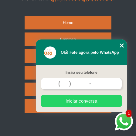
CEP: 18050-290
(15) 3017-8157
(15) 99787-4151
Home
Empresa
Olá! Fale agora pelo WhatsApp
Missão
Serviços
Insira seu telefone
Contato
Iniciar conversa
Mapa do site
1