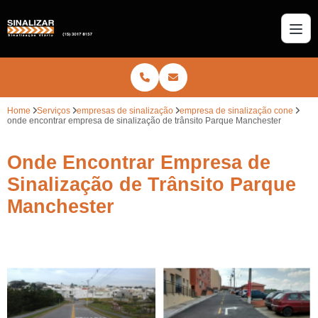
Home
Serviços
empresas de sinalização
empresa de sinalização cone
onde encontrar empresa de sinalização de trânsito Parque Manchester
Onde Encontrar Empresa de
Sinalização de Trânsito Parque
Manchester