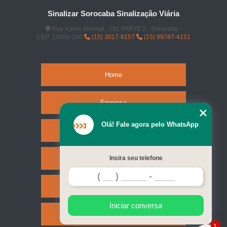
Sinalizar Sorocaba Sinalização Viária
Rua Karim Jammal , 191 PARTE 2 - Sorocaba -
CEP: 18050-290
(15) 3017-8157
(15) 99787-4151
Home
Empresa
Olá! Fale agora pelo WhatsApp
Missão
Serviços
Insira seu telefone
Contato
Iniciar conversa
Mapa do site
1