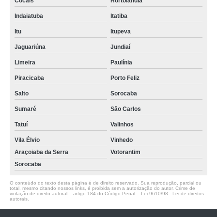
Cocais
Hortolândia
Indaiatuba
Itatiba
Itu
Itupeva
Jaguariúna
Jundiaí
Limeira
Paulínia
Piracicaba
Porto Feliz
Salto
Sorocaba
Sumaré
São Carlos
Tatuí
Valinhos
Vila Élvio
Vinhedo
Araçoiaba da Serra
Votorantim
Sorocaba
O conteúdo do texto desta página é de direito reservado. Sua reprodução, parcial ou
total, mesmo citando nossos links, é proibida sem a autorização do autor. Crime de
violação de direito autoral – artigo 184 do Código Penal –
Lei 9610/98 - Lei de direitos
autorais
.